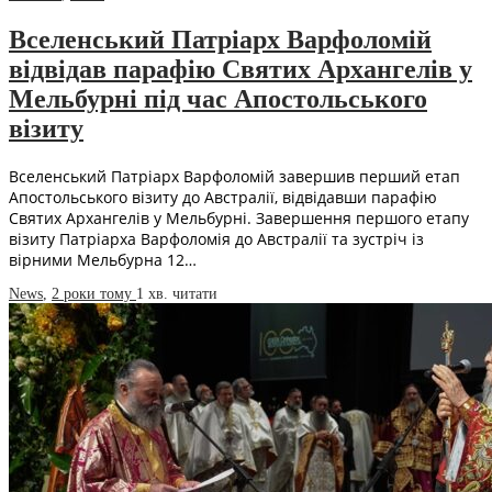
Вселенський Патріарх Варфоломій
відвідав парафію Святих Архангелів у
Мельбурні під час Апостольського
візиту
Вселенський Патріарх Варфоломій завершив перший етап
Апостольського візиту до Австралії, відвідавши парафію
Святих Архангелів у Мельбурні. Завершення першого етапу
візиту Патріарха Варфоломія до Австралії та зустріч із
вірними Мельбурна 12…
News
,
2 роки тому
1 хв.
читати