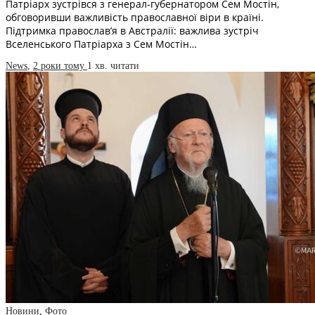
Патріарх зустрівся з генерал-губернатором Сем Мостін,
обговоривши важливість православної віри в країні.
Підтримка православ’я в Австралії: важлива зустріч
Вселенського Патріарха з Сем Мостін…
News
,
2 роки тому
1 хв.
читати
Новини
,
Фото