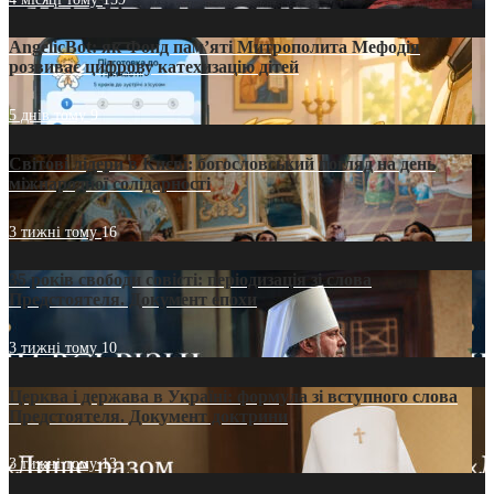
AngelicBot: як Фонд пам’яті Митрополита Мефодія
розвиває цифрову катехизацію дітей
5 днів тому
9
Світові лідери в Києві: богословський погляд на день
міжнародної солідарності
3 тижні тому
16
35 років свободи совісті: періодизація зі слова
Предстоятеля. Документ епохи
3 тижні тому
10
Церква і держава в Україні: формула зі вступного слова
Предстоятеля. Документ доктрини
3 тижні тому
13