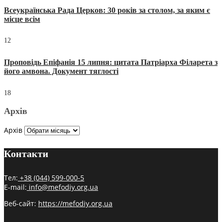
Всеукраїнська Рада Церков: 30 років за столом, за яким є
місце всім
12
Проповідь Епіфанія 15 липня: цитата Патріарха Філарета з
його амвона. Документ тяглості
18
Архів
Архів
Контакти
Тел:
+38 (044) 599-000-5
E-mail:
info@mefodiy.org.ua
Веб-сайт:
https://mefodiy.org.ua