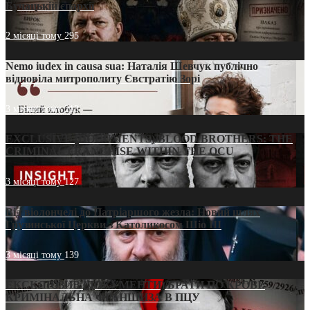
Бучацькій єпархії
2 місяці тому
295
Nemo iudex in causa sua: Наталія Шевчук публічно
відповіла митрополиту Євстратію Зорі
3 місяці тому
213
EXCLUSIVE (DOCUMENTS)/BLOOD BROTHERS: THE
CRIMINAL FRANCHISE WITHIN THE OCU
3 місяці тому
127
Від віолончелі до Патріаршого жезла: Новий шлях
Грузинської Церкви з Католикосом Шіо III
3 місяці тому
139
ЕКСКЛЮЗИВ (ДОКУМЕНТИ)/БРАТИ ПО КРОВІ:
КРИМІНАЛЬНА ФРАНШИЗА В ПЦУ