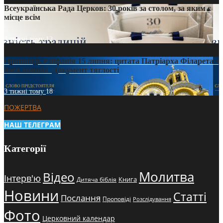
Всеукраїнська Рада Церков: 30 років за столом, за яким є
місце всім
3 тижні тому
12
Проповідь Епіфанія 15 липня: цитата Патріарха Філарета з
його амвона. Документ тяглості
3 тижні тому
18
ПОЖЕРТВА
НАШ ТЕЛЕГРАМ
Категорії
Молитва
Відео
Інтерв'ю
Книга
Дитяча біблія
Новини
Статті
Послання
Проповіді
Розслідування
Фото
Церковний календар