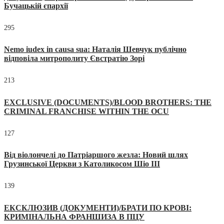
Бучацькій єпархії
295
Nemo iudex in causa sua: Наталія Шевчук публічно
відповіла митрополиту Євстратію Зорі
213
EXCLUSIVE (DOCUMENTS)/BLOOD BROTHERS: THE
CRIMINAL FRANCHISE WITHIN THE OCU
127
Від віолончелі до Патріаршого жезла: Новий шлях
Грузинської Церкви з Католикосом Шіо III
139
ЕКСКЛЮЗИВ (ДОКУМЕНТИ)/БРАТИ ПО КРОВІ:
КРИМІНАЛЬНА ФРАНШИЗА В ПЦУ