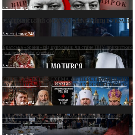
3 місяці тому
542
МАТЕРИНСЬКИЙ ОМОРФОР В ЧАС ВІЙНИ В УКРАЇНІ
3 місяці тому
248
Братська «броня» під куполами: чи стане ПЦУ прихистком
для дезертирів у рясах?
3 місяці тому
292
СВЯТІ УХИЛЯНТИ: СХЕМА, ЯК ПЕРЕТВОРИТИ ПЦУ
НА «ОФШОР» ДЛЯ ДЕЗЕРТИРА ІЗ МОСКОВСЬКОГО
ПАТРІАРХАТУ
3 місяці тому
654
«Кейс Тихона» у Тернополі: як Молитовний сніданок
оголив кризу довіри в ПЦУ
4 місяці тому
159