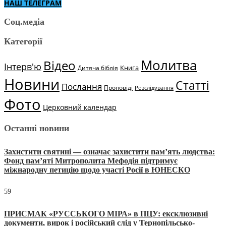
НАШ ТЕЛЕГРАМ
Соц.медіа
Категорії
Молитва
Відео
Інтерв'ю
Книга
Дитяча біблія
Новини
Статті
Послання
Проповіді
Розслідування
Фото
Церковний календар
Останні новини
Захистити святині — означає захистити пам’ять людства:
Фонд пам’яті Митрополита Мефодія підтримує
міжнародну петицію щодо участі Росії в ЮНЕСКО
59
ПРИСМАК «РУССЬКОГО МІРА» в ПЦУ: ексклюзивні
документи, вирок і російський слід у Тернопільсько-