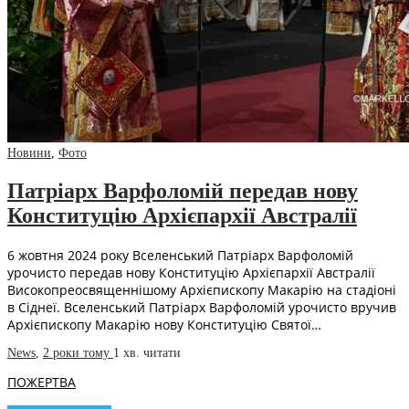
Новини
,
Фото
Патріарх Варфоломій передав нову
Конституцію Архієпархії Австралії
6 жовтня 2024 року Вселенський Патріарх Варфоломій
урочисто передав нову Конституцію Архієпархії Австралії
Високопреосвященнішому Архієпископу Макарію на стадіоні
в Сіднеї. Вселенський Патріарх Варфоломій урочисто вручив
Архієпископу Макарію нову Конституцію Святої…
News
,
2 роки тому
1 хв.
читати
ПОЖЕРТВА