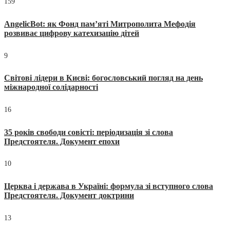
159
AngelicBot: як Фонд пам’яті Митрополита Мефодія
розвиває цифрову катехизацію дітей
9
Світові лідери в Києві: богословський погляд на день
міжнародної солідарності
16
35 років свободи совісті: періодизація зі слова
Предстоятеля. Документ епохи
10
Церква і держава в Україні: формула зі вступного слова
Предстоятеля. Документ доктрини
13