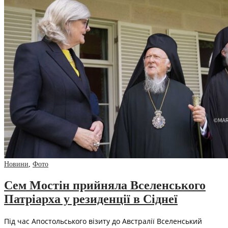
Новини
,
Фото
Сем Мостін прийняла Вселенського
Патріарха у резиденції в Сіднеї
Під час Апостольського візиту до Австралії Вселенський