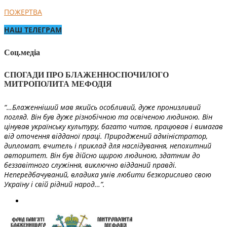
ПОЖЕРТВА
НАШ ТЕЛЕГРАМ
Соц.медіа
СПОГАДИ ПРО БЛАЖЕННОСПОЧИЛОГО
МИТРОПОЛИТА МЕФОДІЯ
“…Блаженніший мав якийсь особливий, дуже пронизливий
погляд. Він був дуже різнобічною та освіченою людиною. Він
цінував українську культуру, багато читав, працював і вимагав
від оточення відданої праці. Природжений адміністратор,
дипломат, вчитель і приклад для наслідування, непохитний
авторитет. Він був дійсно щирою людиною, здатним до
беззавітного служіння, виключно відданий правді.
Непередбачуваний, владика умів любити безкорисливо свою
Україну і свій рідний народ…”.