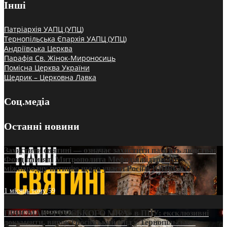
Інші
Патріархія УАПЦ (УПЦ)
Тернопільська Єпархія УАПЦ (УПЦ)
Андріївська Церква
Парафія Св. Жінок-Мироносиць
Помісна Церква України
Щедрик – Церковна Лавка
Соц.медіа
Останні новини
Захистити святині — означає захистити пам’ять людства:
Фонд пам’яті Митрополита Мефодія підтримує
міжнародну петицію щодо участі Росії в ЮНЕСКО
1 місяць тому
59
ПРИСМАК «РУССЬКОГО МІРА» в ПЦУ: ексклюзивні
документи, вирок і російський слід у Тернопільсько-