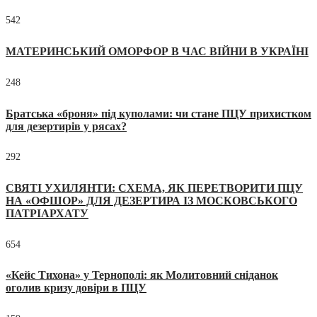
542
МАТЕРИНСЬКИЙ ОМОРФОР В ЧАС ВІЙНИ В УКРАЇНІ
248
Братська «броня» під куполами: чи стане ПЦУ прихистком
для дезертирів у рясах?
292
СВЯТІ УХИЛЯНТИ: СХЕМА, ЯК ПЕРЕТВОРИТИ ПЦУ
НА «ОФШОР» ДЛЯ ДЕЗЕРТИРА ІЗ МОСКОВСЬКОГО
ПАТРІАРХАТУ
654
«Кейс Тихона» у Тернополі: як Молитовний сніданок
оголив кризу довіри в ПЦУ