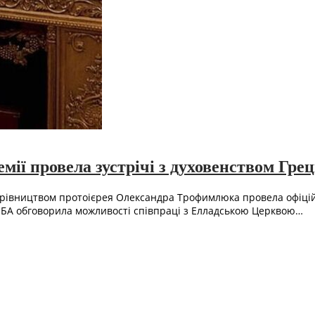
мії провела зустрічі з духовенством Грец
 керівництвом протоієрея Олександра Трофимлюка провела офіційн
БА обговорила можливості співпраці з Елладською Церквою…