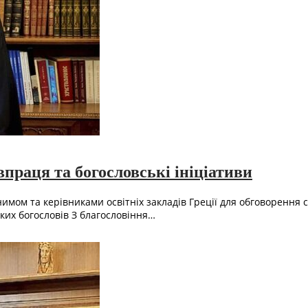
івпраця та богословські ініціативи
имом та керівниками освітніх закладів Греції для обговорення с
ьких богословів З благословіння…