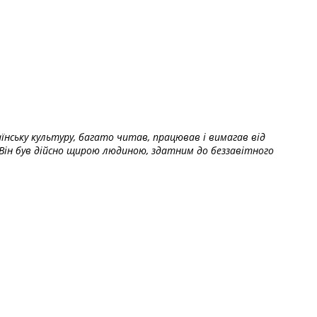
їнську культуру, багато читав, працював і вимагав від
Він був дійсно щирою людиною, здатним до беззавітного