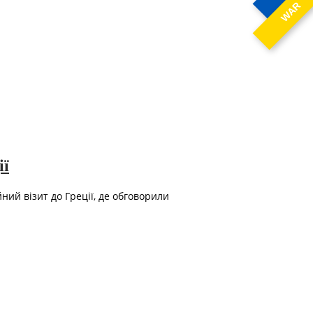
WAR
ії
ий візит до Греції, де обговорили