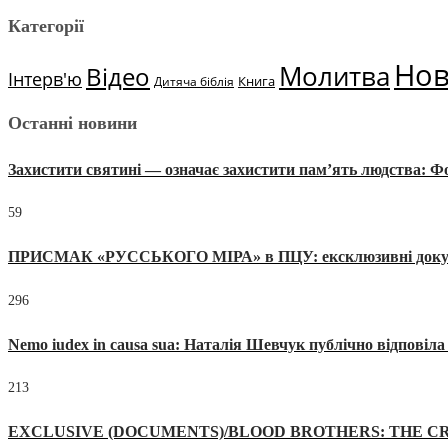
Категорії
Но
Молитва
Відео
Інтерв'ю
Книга
Дитяча біблія
Останні новини
Захистити святині — означає захистити пам’ять людства: 
59
ПРИСМАК «РУССЬКОГО МІРА» в ПЦУ: ексклюзивні документи
296
Nemo iudex in causa sua: Наталія Шевчук публічно відповіл
213
EXCLUSIVE (DOCUMENTS)/BLOOD BROTHERS: THE CR