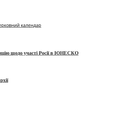
ерковний календар
тицію щодо участі Росії в ЮНЕСКО
рхії