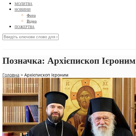
МОЛИТВА
НОВИНИ
Фото
Відео
ПОЖЕРТВА
Позначка:
Архієпископ Ієроним
Головна
>
Архієпископ Ієроним