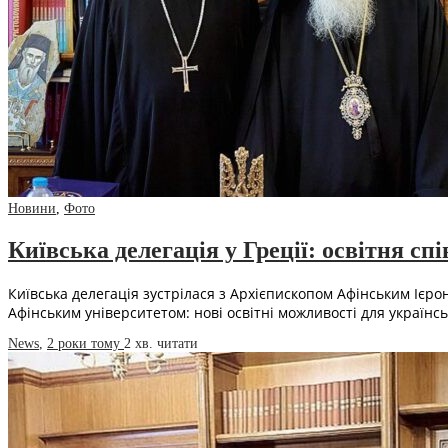
Новини
,
Фото
Київська делегація у Греції: освітня сп
Київська делегація зустрілася з Архієпископом Афінським Ієрон
Афінським університетом: нові освітні можливості для українс
News
,
2 роки тому
2 хв.
читати