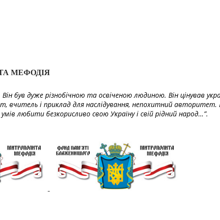
ТА МЕФОДІЯ
Він був дуже різнобічною та освіченою людиною. Він цінував укра
т, вчитель і приклад для наслідування, непохитний авторитет. 
умів любити безкорисливо свою Україну і свій рідний народ…”.