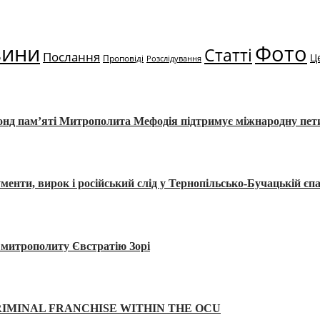
вини
Фото
Статті
Послання
Ц
Проповіді
Розслідування
Фонд пам’яті Митрополита Мефодія підтримує міжнародну пе
, вирок і російський слід у Тернопільсько-Бучацькій єпа
а митрополиту Євстратію Зорі
IMINAL FRANCHISE WITHIN THE OCU