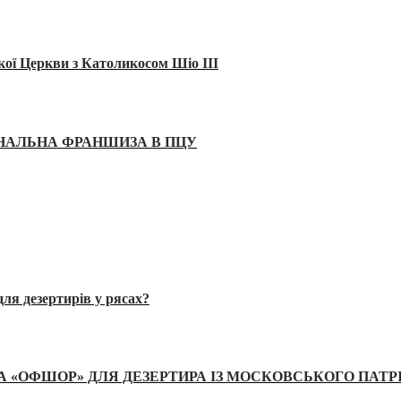
кої Церкви з Католикосом Шіо III
ІНАЛЬНА ФРАНШИЗА В ПЦУ
ля дезертирів у рясах?
А «ОФШОР» ДЛЯ ДЕЗЕРТИРА ІЗ МОСКОВСЬКОГО ПАТР