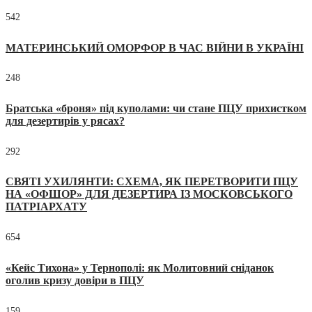
542
МАТЕРИНСЬКИЙ ОМОРФОР В ЧАС ВІЙНИ В УКРАЇНІ
248
Братська «броня» під куполами: чи стане ПЦУ прихистком
для дезертирів у рясах?
292
СВЯТІ УХИЛЯНТИ: СХЕМА, ЯК ПЕРЕТВОРИТИ ПЦУ
НА «ОФШОР» ДЛЯ ДЕЗЕРТИРА ІЗ МОСКОВСЬКОГО
ПАТРІАРХАТУ
654
«Кейс Тихона» у Тернополі: як Молитовний сніданок
оголив кризу довіри в ПЦУ
159