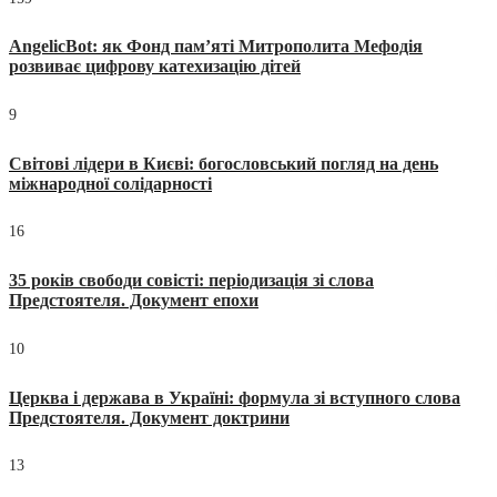
AngelicBot: як Фонд пам’яті Митрополита Мефодія
розвиває цифрову катехизацію дітей
9
Світові лідери в Києві: богословський погляд на день
міжнародної солідарності
16
35 років свободи совісті: періодизація зі слова
Предстоятеля. Документ епохи
10
Церква і держава в Україні: формула зі вступного слова
Предстоятеля. Документ доктрини
13