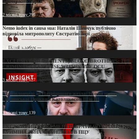
Бучацькій єпархії
2 місяці тому
295
Nemo iudex in causa sua: Наталія Шевчук публічно
відповіла митрополиту Євстратію Зорі
3 місяці тому
213
EXCLUSIVE (DOCUMENTS)/BLOOD BROTHERS: THE
CRIMINAL FRANCHISE WITHIN THE OCU
3 місяці тому
127
Від віолончелі до Патріаршого жезла: Новий шлях
Грузинської Церкви з Католикосом Шіо III
3 місяці тому
139
ЕКСКЛЮЗИВ (ДОКУМЕНТИ)/БРАТИ ПО КРОВІ:
КРИМІНАЛЬНА ФРАНШИЗА В ПЦУ