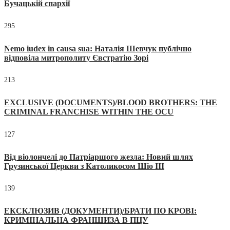
Бучацькій єпархії
295
Nemo iudex in causa sua: Наталія Шевчук публічно
відповіла митрополиту Євстратію Зорі
213
EXCLUSIVE (DOCUMENTS)/BLOOD BROTHERS: THE
CRIMINAL FRANCHISE WITHIN THE OCU
127
Від віолончелі до Патріаршого жезла: Новий шлях
Грузинської Церкви з Католикосом Шіо III
139
ЕКСКЛЮЗИВ (ДОКУМЕНТИ)/БРАТИ ПО КРОВІ:
КРИМІНАЛЬНА ФРАНШИЗА В ПЦУ