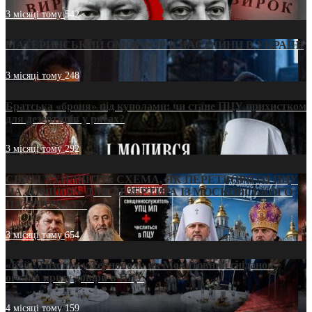
3 місяці тому
542
МАТЕРИНСЬКИЙ ОМОРФОР В ЧАС ВІЙНИ В УКРАЇНІ
3 місяці тому
248
Братська «броня» під куполами: чи стане ПЦУ прихистком
для дезертирів у рясах?
3 місяці тому
292
СВЯТІ УХИЛЯНТИ: СХЕМА, ЯК ПЕРЕТВОРИТИ ПЦУ
НА «ОФШОР» ДЛЯ ДЕЗЕРТИРА ІЗ МОСКОВСЬКОГО
ПАТРІАРХАТУ
3 місяці тому
654
«Кейс Тихона» у Тернополі: як Молитовний сніданок
оголив кризу довіри в ПЦУ
4 місяці тому
159