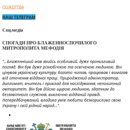
ПОЖЕРТВА
НАШ ТЕЛЕГРАМ
Соц.медіа
СПОГАДИ ПРО БЛАЖЕННОСПОЧИЛОГО
МИТРОПОЛИТА МЕФОДІЯ
“…Блаженніший мав якийсь особливий, дуже пронизливий
погляд. Він був дуже різнобічною та освіченою людиною. Він
цінував українську культуру, багато читав, працював і вимагав
від оточення відданої праці. Природжений адміністратор,
дипломат, вчитель і приклад для наслідування, непохитний
авторитет. Він був дійсно щирою людиною, здатним до
беззавітного служіння, виключно відданий правді.
Непередбачуваний, владика умів любити безкорисливо свою
Україну і свій рідний народ…”.