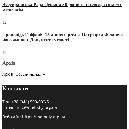
Всеукраїнська Рада Церков: 30 років за столом, за яким є
місце всім
12
Проповідь Епіфанія 15 липня: цитата Патріарха Філарета з
його амвона. Документ тяглості
18
Архів
Архів
Контакти
Тел:
+38 (044) 599-000-5
E-mail:
info@mefodiy.org.ua
Веб-сайт:
https://mefodiy.org.ua