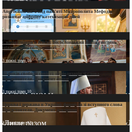
AngelicBot: як Фонд пам’яті Митрополита Мефодія
розвиває цифрову катехизацію дітей
5 днів тому
9
Світові лідери в Києві: богословський погляд на день
міжнародної солідарності
3 тижні тому
16
35 років свободи совісті: періодизація зі слова
Предстоятеля. Документ епохи
3 тижні тому
10
Церква і держава в Україні: формула зі вступного слова
Предстоятеля. Документ доктрини
3 тижні тому
13