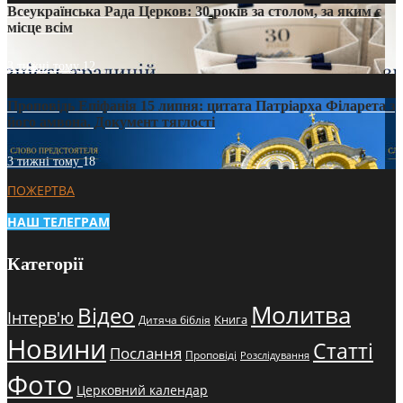
Всеукраїнська Рада Церков: 30 років за столом, за яким є
місце всім
3 тижні тому
12
Проповідь Епіфанія 15 липня: цитата Патріарха Філарета з
його амвона. Документ тяглості
3 тижні тому
18
ПОЖЕРТВА
НАШ ТЕЛЕГРАМ
Категорії
Молитва
Відео
Інтерв'ю
Книга
Дитяча біблія
Новини
Статті
Послання
Проповіді
Розслідування
Фото
Церковний календар