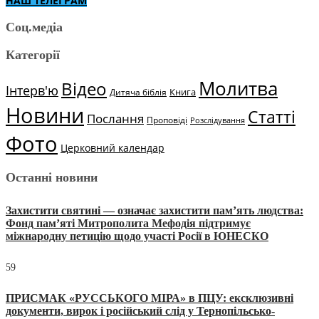
НАШ ТЕЛЕГРАМ
Соц.медіа
Категорії
Молитва
Відео
Інтерв'ю
Книга
Дитяча біблія
Новини
Статті
Послання
Проповіді
Розслідування
Фото
Церковний календар
Останні новини
Захистити святині — означає захистити пам’ять людства:
Фонд пам’яті Митрополита Мефодія підтримує
міжнародну петицію щодо участі Росії в ЮНЕСКО
59
ПРИСМАК «РУССЬКОГО МІРА» в ПЦУ: ексклюзивні
документи, вирок і російський слід у Тернопільсько-