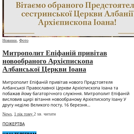
Новини
,
Фото
Митрополит Епіфаній привітав
новообраного Архієпископа
Албанської Церкви Іоана
Митрополит Епіфаній привітав нового Предстоятеля
Албанської Православної Церкви Архієпископа Іоана та
побажав йому багаторічного служіння. Митрополит Епіфаній
висловив щирі вітання новообраному Архієпископу Іоану У
другу неділю Великого посту, 16 березня…
News
,
1 рік тому
2 хв.
читати
ПОЖЕРТВА