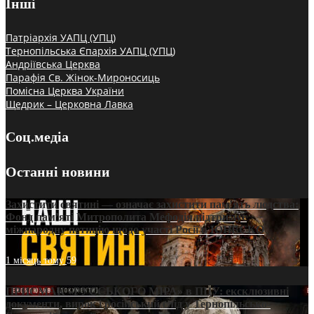
Інші
Патріархія УАПЦ (УПЦ)
Тернопільська Єпархія УАПЦ (УПЦ)
Андріївська Церква
Парафія Св. Жінок-Мироносиць
Помісна Церква України
Щедрик – Церковна Лавка
Соц.медіа
Останні новини
Захистити святині — означає захистити пам’ять людства:
Фонд пам’яті Митрополита Мефодія підтримує
міжнародну петицію щодо участі Росії в ЮНЕСКО
1 місяць тому
59
ПРИСМАК «РУССЬКОГО МІРА» в ПЦУ: ексклюзивні
документи, вирок і російський слід у Тернопільсько-