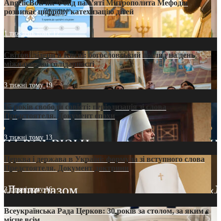
AngelicBot: як Фонд пам’яті Митрополита Мефодія
розвиває цифрову катехизацію дітей
1 тиждень тому
12
Світові лідери в Києві: богословський погляд на день
міжнародної солідарності
3 тижні тому
19
35 років свободи совісті: періодизація зі слова
Предстоятеля. Документ епохи
3 тижні тому
13
Церква і держава в Україні: формула зі вступного слова
Предстоятеля. Документ доктрини
3 тижні тому
16
Всеукраїнська Рада Церков: 30 років за столом, за яким є
місце всім