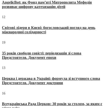
AngelicBot: як Фонд пам’яті Митрополита Мефодія
розвиває цифрову катехизацію дітей
12
Світові лідери в Києві: богословський погляд на день
міжнародної солідарності
19
35 років свободи совісті: періодизація зі слова
Предстоятеля. Документ епохи
13
Церква і держава в Україні: формула зі вступного слова
Предстоятеля. Документ доктрини
16
Всеукраїнська Рада Церков: 30 років за столом, за яким є