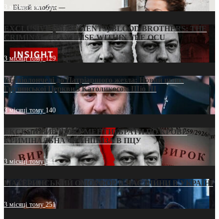
3 місяці тому
214
EXCLUSIVE (DOCUMENTS)/BLOOD BROTHERS: THE
CRIMINAL FRANCHISE WITHIN THE OCU
3 місяці тому
129
Від віолончелі до Патріаршого жезла: Новий шлях
Грузинської Церкви з Католикосом Шіо III
3 місяці тому
140
ЕКСКЛЮЗИВ (ДОКУМЕНТИ)/БРАТИ ПО КРОВІ:
КРИМІНАЛЬНА ФРАНШИЗА В ПЦУ
3 місяці тому
544
МАТЕРИНСЬКИЙ ОМОРФОР В ЧАС ВІЙНИ В УКРАЇНІ
3 місяці тому
251