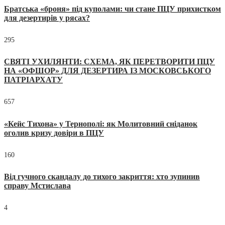
Братська «броня» під куполами: чи стане ПЦУ прихистком
для дезертирів у рясах?
295
СВЯТІ УХИЛЯНТИ: СХЕМА, ЯК ПЕРЕТВОРИТИ ПЦУ
НА «ОФШОР» ДЛЯ ДЕЗЕРТИРА ІЗ МОСКОВСЬКОГО
ПАТРІАРХАТУ
657
«Кейс Тихона» у Тернополі: як Молитовний сніданок
оголив кризу довіри в ПЦУ
160
Від гучного скандалу до тихого закриття: хто зупинив
справу Мстислава
4