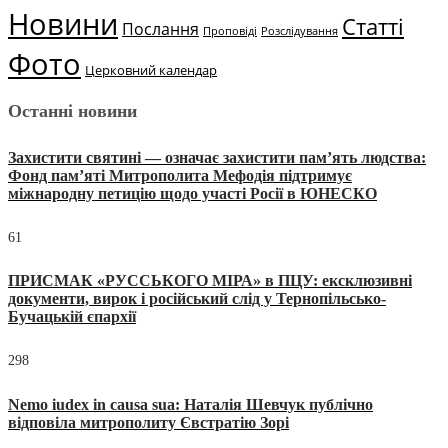
Новини
Статті
Послання
Проповіді
Розслідування
Фото
Церковний календар
Останні новини
Захистити святині — означає захистити пам’ять людства:
Фонд пам’яті Митрополита Мефодія підтримує
міжнародну петицію щодо участі Росії в ЮНЕСКО
61
ПРИСМАК «РУССЬКОГО МІРА» в ПЦУ: ексклюзивні
документи, вирок і російський слід у Тернопільсько-
Бучацькій єпархії
298
Nemo iudex in causa sua: Наталія Шевчук публічно
відповіла митрополиту Євстратію Зорі