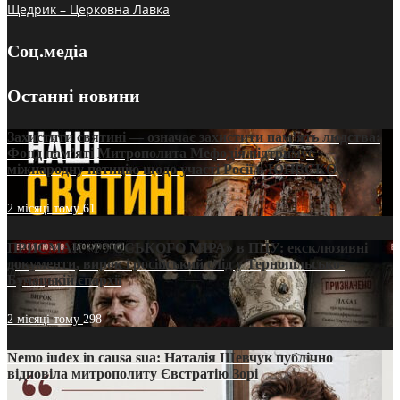
Щедрик – Церковна Лавка
Соц.медіа
Останні новини
Захистити святині — означає захистити пам’ять людства:
Фонд пам’яті Митрополита Мефодія підтримує
міжнародну петицію щодо участі Росії в ЮНЕСКО
2 місяці тому
61
ПРИСМАК «РУССЬКОГО МІРА» в ПЦУ: ексклюзивні
документи, вирок і російський слід у Тернопільсько-
Бучацькій єпархії
2 місяці тому
298
Nemo iudex in causa sua: Наталія Шевчук публічно
відповіла митрополиту Євстратію Зорі