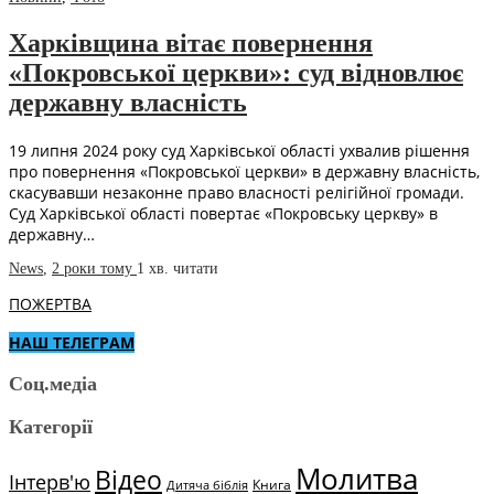
Харківщина вітає повернення
«Покровської церкви»: суд відновлює
державну власність
19 липня 2024 року суд Харківської області ухвалив рішення
про повернення «Покровської церкви» в державну власність,
скасувавши незаконне право власності релігійної громади.
Суд Харківської області повертає «Покровську церкву» в
державну…
News
,
2 роки тому
1 хв.
читати
ПОЖЕРТВА
НАШ ТЕЛЕГРАМ
Соц.медіа
Категорії
Молитва
Відео
Інтерв'ю
Книга
Дитяча біблія