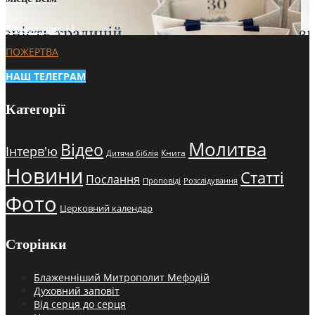
3 тижні тому
14
ПОЖЕРТВА
НАШ ТЕЛЕГРАМ
Категорії
Молитва
Відео
Інтерв'ю
Книга
Дитяча біблія
Новини
Статті
Послання
Проповіді
Розслідування
Фото
Церковний календар
Сторінки
Блаженніший Митрополит Мефодій
Духовний заповіт
Від серця до серця