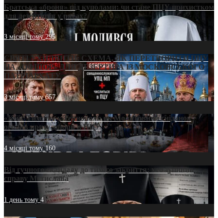
Братська «броня» під куполами: чи стане ПЦУ прихистком
для дезертирів у рясах?
3 місяці тому
295
СВЯТІ УХИЛЯНТИ: СХЕМА, ЯК ПЕРЕТВОРИТИ ПЦУ
НА «ОФШОР» ДЛЯ ДЕЗЕРТИРА ІЗ МОСКОВСЬКОГО
ПАТРІАРХАТУ
3 місяці тому
657
«Кейс Тихона» у Тернополі: як Молитовний сніданок
оголив кризу довіри в ПЦУ
4 місяці тому
160
Від гучного скандалу до тихого закриття: хто зупинив
справу Мстислава
1 день тому
4