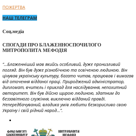
ПОЖЕРТВА
НАШ ТЕЛЕГРАМ
Соц.медіа
СПОГАДИ ПРО БЛАЖЕННОСПОЧИЛОГО
МИТРОПОЛИТА МЕФОДІЯ
“…Блаженніший мав якийсь особливий, дуже пронизливий
погляд. Він був дуже різнобічною та освіченою людиною. Він
цінував українську культуру, багато читав, працював і вимагав
від оточення відданої праці. Природжений адміністратор,
дипломат, вчитель і приклад для наслідування, непохитний
авторитет. Він був дійсно щирою людиною, здатним до
беззавітного служіння, виключно відданий правді.
Непередбачуваний, владика умів любити безкорисливо свою
Україну і свій рідний народ…”.