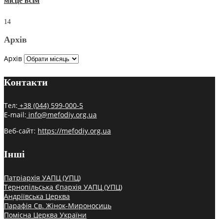
місце всім
14
Архів
Архів
Контакти
Тел:
+38 (044) 599-000-5
E-mail:
info@mefodiy.org.ua
Веб-сайт:
https://mefodiy.org.ua
Інші
Патріархія УАПЦ (УПЦ)
Тернопільська Єпархія УАПЦ (УПЦ)
Андріївська Церква
Парафія Св. Жінок-Мироносиць
Помісна Церква України