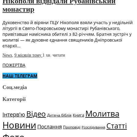
Нікополя відвідали Рубанівський
монастир
Духовенство й віряни ПЦУ Нікополя взяли участь у недільній
літургії в Свято-Покровському монастирі Рубанівського,
привітавши намісника обителі з 82-річчям. Братня зустріч у
молитві — як духовне єднання священиків Дніпровської
єпархії…
News
,
9 місяців тому
1 хв.
читати
ПОЖЕРТВА
НАШ ТЕЛЕГРАМ
Соц.медіа
Категорії
Молитва
Відео
Інтерв'ю
Книга
Дитяча біблія
Новини
Статті
Послання
Проповіді
Розслідування