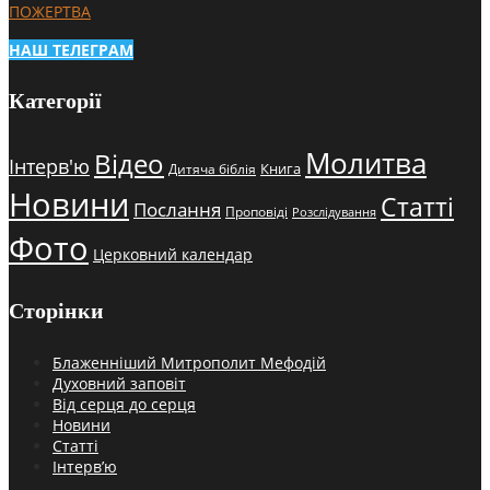
ПОЖЕРТВА
НАШ ТЕЛЕГРАМ
Категорії
Молитва
Відео
Інтерв'ю
Книга
Дитяча біблія
Новини
Статті
Послання
Проповіді
Розслідування
Фото
Церковний календар
Сторінки
Блаженніший Митрополит Мефодій
Духовний заповіт
Від серця до серця
Новини
Статті
Інтерв’ю