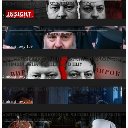
CRIMINAL FRANCHISE WITHIN THE OCU
3 місяці тому
126
Від віолончелі до Патріаршого жезла: Новий шлях
Грузинської Церкви з Католикосом Шіо III
3 місяці тому
139
ЕКСКЛЮЗИВ (ДОКУМЕНТИ)/БРАТИ ПО КРОВІ:
КРИМІНАЛЬНА ФРАНШИЗА В ПЦУ
3 місяці тому
539
МАТЕРИНСЬКИЙ ОМОРФОР В ЧАС ВІЙНИ В УКРАЇНІ
3 місяці тому
248
Братська «броня» під куполами: чи стане ПЦУ прихистком
для дезертирів у рясах?