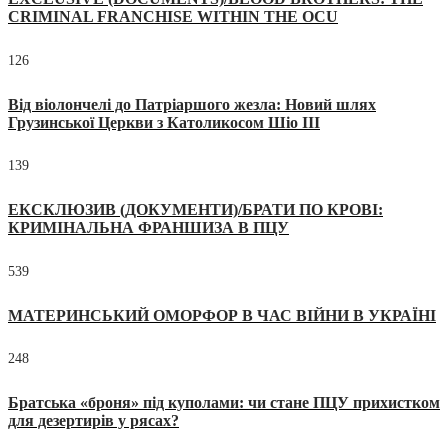
CRIMINAL FRANCHISE WITHIN THE OCU
126
Від віолончелі до Патріаршого жезла: Новий шлях
Грузинської Церкви з Католикосом Шіо III
139
ЕКСКЛЮЗИВ (ДОКУМЕНТИ)/БРАТИ ПО КРОВІ:
КРИМІНАЛЬНА ФРАНШИЗА В ПЦУ
539
МАТЕРИНСЬКИЙ ОМОРФОР В ЧАС ВІЙНИ В УКРАЇНІ
248
Братська «броня» під куполами: чи стане ПЦУ прихистком
для дезертирів у рясах?