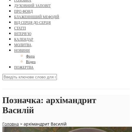
ГОЛОВНА
ДУХОВНИЙ ЗАПОВІТ
ПРО ФОНД
БЛАЖЕННІШИЙ МЕФОДІЙ
ВІД СЕРЦЯ ДО СЕРЦЯ
СТАТТІ
ІНТЕРВ’Ю
КАЛЕНДАР
МОЛИТВА
НОВИНИ
Фото
Відео
ПОЖЕРТВА
Позначка:
архімандрит
Василій
Головна
>
архімандрит Василій