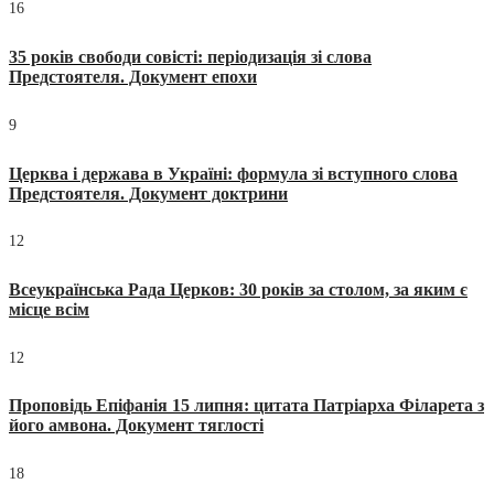
16
35 років свободи совісті: періодизація зі слова
Предстоятеля. Документ епохи
9
Церква і держава в Україні: формула зі вступного слова
Предстоятеля. Документ доктрини
12
Всеукраїнська Рада Церков: 30 років за столом, за яким є
місце всім
12
Проповідь Епіфанія 15 липня: цитата Патріарха Філарета з
його амвона. Документ тяглості
18