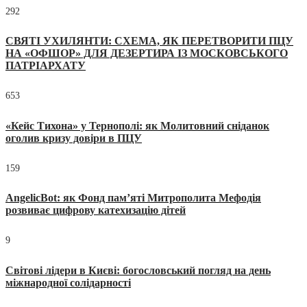
292
СВЯТІ УХИЛЯНТИ: СХЕМА, ЯК ПЕРЕТВОРИТИ ПЦУ
НА «ОФШОР» ДЛЯ ДЕЗЕРТИРА ІЗ МОСКОВСЬКОГО
ПАТРІАРХАТУ
653
«Кейс Тихона» у Тернополі: як Молитовний сніданок
оголив кризу довіри в ПЦУ
159
AngelicBot: як Фонд пам’яті Митрополита Мефодія
розвиває цифрову катехизацію дітей
9
Світові лідери в Києві: богословський погляд на день
міжнародної солідарності