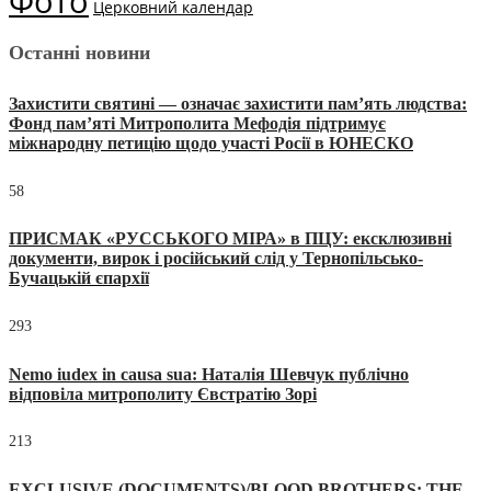
Фото
Церковний календар
Останні новини
Захистити святині — означає захистити пам’ять людства:
Фонд пам’яті Митрополита Мефодія підтримує
міжнародну петицію щодо участі Росії в ЮНЕСКО
58
ПРИСМАК «РУССЬКОГО МІРА» в ПЦУ: ексклюзивні
документи, вирок і російський слід у Тернопільсько-
Бучацькій єпархії
293
Nemo iudex in causa sua: Наталія Шевчук публічно
відповіла митрополиту Євстратію Зорі
213
EXCLUSIVE (DOCUMENTS)/BLOOD BROTHERS: THE