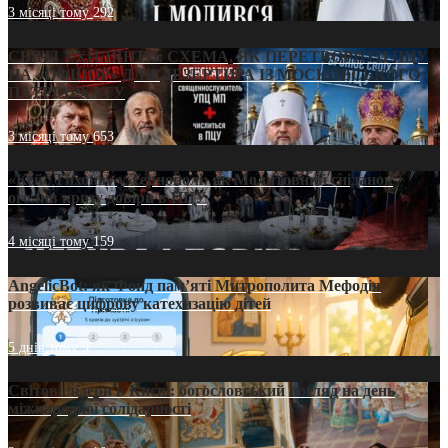
3 місяці тому
292
СВЯТІ УХИЛЯНТИ: СХЕМА, ЯК ПЕРЕТВОРИТИ ПЦУ
НА «ОФШОР» ДЛЯ ДЕЗЕРТИРА ІЗ МОСКОВСЬКОГО
ПАТРІАРХАТУ
3 місяці тому
653
«Кейс Тихона» у Тернополі: як Молитовний сніданок
оголив кризу довіри в ПЦУ
4 місяці тому
159
AngelicBot: як Фонд пам’яті Митрополита Мефодія
розвиває цифрову катехизацію дітей
5 днів тому
9
Світові лідери в Києві: богословський погляд на день
міжнародної солідарності