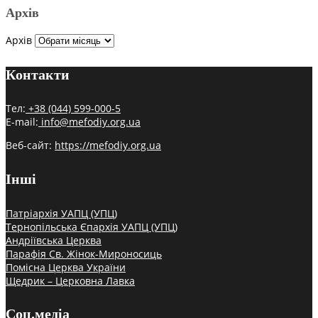
Архів
Архів
Контакти
Тел:
+38 (044) 599-000-5
E-mail:
info@mefodiy.org.ua
Веб-сайт:
https://mefodiy.org.ua
Інші
Патріархія УАПЦ (УПЦ)
Тернопільська Єпархія УАПЦ (УПЦ)
Андріївська Церква
Парафія Св. Жінок-Мироносиць
Помісна Церква України
Щедрик – Церковна Лавка
Соц.медіа