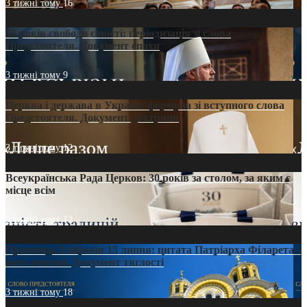
3 тижні тому
16
35 років свободи совісті: періодизація зі слова
Предстоятеля. Документ епохи
3 тижні тому
9
Церква і держава в Україні: формула зі вступного слова
Предстоятеля. Документ доктрини
3 тижні тому
12
Всеукраїнська Рада Церков: 30 років за столом, за яким є
місце всім
3 тижні тому
12
Проповідь Епіфанія 15 липня: цитата Патріарха Філарета з
його амвона. Документ тяглості
3 тижні тому
18