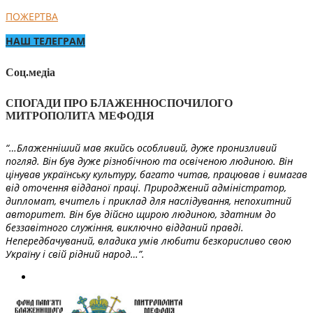
ПОЖЕРТВА
НАШ ТЕЛЕГРАМ
Соц.медіа
СПОГАДИ ПРО БЛАЖЕННОСПОЧИЛОГО
МИТРОПОЛИТА МЕФОДІЯ
“…Блаженніший мав якийсь особливий, дуже пронизливий
погляд. Він був дуже різнобічною та освіченою людиною. Він
цінував українську культуру, багато читав, працював і вимагав
від оточення відданої праці. Природжений адміністратор,
дипломат, вчитель і приклад для наслідування, непохитний
авторитет. Він був дійсно щирою людиною, здатним до
беззавітного служіння, виключно відданий правді.
Непередбачуваний, владика умів любити безкорисливо свою
Україну і свій рідний народ…”.