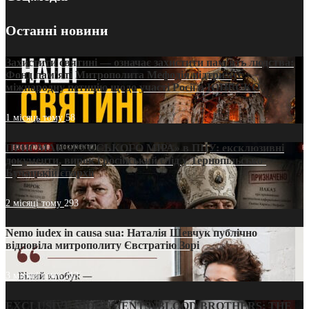
Останні новини
Захистити святині — означає захистити пам’ять людства:
Фонд пам’яті Митрополита Мефодія підтримує
міжнародну петицію щодо участі Росії в ЮНЕСКО
1 місяць тому
58
ПРИСМАК «РУССЬКОГО МІРА» в ПЦУ: ексклюзивні
документи, вирок і російський слід у Тернопільсько-
Бучацькій єпархії
2 місяці тому
293
Nemo iudex in causa sua: Наталія Шевчук публічно
відповіла митрополиту Євстратію Зорі
3 місяці тому
213
EXCLUSIVE (DOCUMENTS)/BLOOD BROTHERS: THE