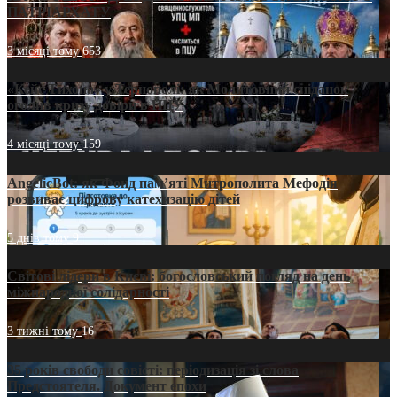
ПАТРІАРХАТУ
3 місяці тому
653
«Кейс Тихона» у Тернополі: як Молитовний сніданок
оголив кризу довіри в ПЦУ
4 місяці тому
159
AngelicBot: як Фонд пам’яті Митрополита Мефодія
розвиває цифрову катехизацію дітей
5 днів тому
9
Світові лідери в Києві: богословський погляд на день
міжнародної солідарності
3 тижні тому
16
35 років свободи совісті: періодизація зі слова
Предстоятеля. Документ епохи