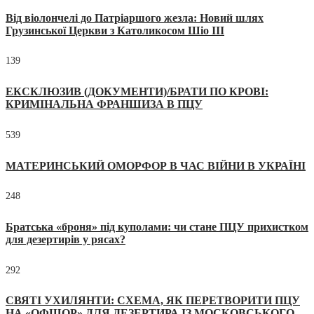
Від віолончелі до Патріаршого жезла: Новий шлях
Грузинської Церкви з Католикосом Шіо III
139
ЕКСКЛЮЗИВ (ДОКУМЕНТИ)/БРАТИ ПО КРОВІ:
КРИМІНАЛЬНА ФРАНШИЗА В ПЦУ
539
МАТЕРИНСЬКИЙ ОМОРФОР В ЧАС ВІЙНИ В УКРАЇНІ
248
Братська «броня» під куполами: чи стане ПЦУ прихистком
для дезертирів у рясах?
292
СВЯТІ УХИЛЯНТИ: СХЕМА, ЯК ПЕРЕТВОРИТИ ПЦУ
НА «ОФШОР» ДЛЯ ДЕЗЕРТИРА ІЗ МОСКОВСЬКОГО