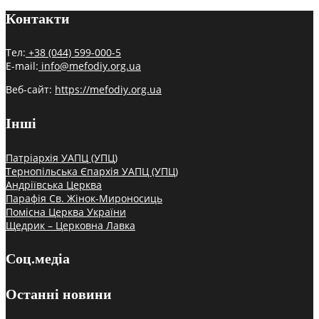
Контакти
Тел:
+38 (044) 599-000-5
E-mail:
info@mefodiy.org.ua
Веб-сайт:
https://mefodiy.org.ua
Інші
Патріархія УАПЦ (УПЦ)
Тернопільська Єпархія УАПЦ (УПЦ)
Андріївська Церква
Парафія Св. Жінок-Мироносиць
Помісна Церква України
Щедрик – Церковна Лавка
Соц.медіа
Останні новини