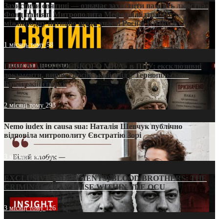
Захистити святині — означає захистити пам’ять людства:
Фонд пам’яті Митрополита Мефодія підтримує
міжнародну петицію щодо участі Росії в ЮНЕСКО
1 місяць тому
58
ПРИСМАК «РУССЬКОГО МІРА» в ПЦУ: ексклюзивні
документи, вирок і російський слід у Тернопільсько-
Бучацькій єпархії
2 місяці тому
293
Nemo iudex in causa sua: Наталія Шевчук публічно
відповіла митрополиту Євстратію Зорі
3 місяці тому
213
EXCLUSIVE (DOCUMENTS)/BLOOD BROTHERS: THE
CRIMINAL FRANCHISE WITHIN THE OCU
3 місяці тому
126