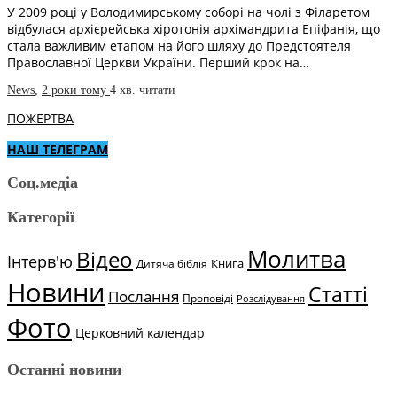
У 2009 році у Володимирському соборі на чолі з Філаретом
відбулася архієрейська хіротонія архімандрита Епіфанія, що
стала важливим етапом на його шляху до Предстоятеля
Православної Церкви України. Перший крок на…
News
,
2 роки тому
4 хв.
читати
ПОЖЕРТВА
НАШ ТЕЛЕГРАМ
Соц.медіа
Категорії
Молитва
Відео
Інтерв'ю
Книга
Дитяча біблія
Новини
Статті
Послання
Проповіді
Розслідування
Фото
Церковний календар
Останні новини