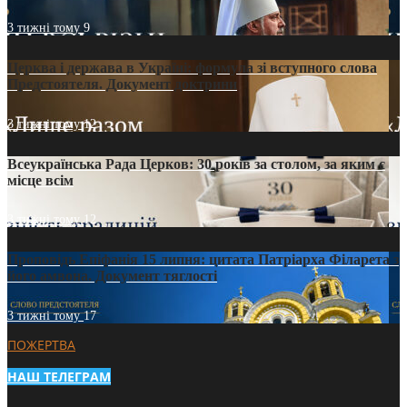
3 тижні тому
9
Церква і держава в Україні: формула зі вступного слова
Предстоятеля. Документ доктрини
3 тижні тому
12
Всеукраїнська Рада Церков: 30 років за столом, за яким є
місце всім
3 тижні тому
12
Проповідь Епіфанія 15 липня: цитата Патріарха Філарета з
його амвона. Документ тяглості
3 тижні тому
17
ПОЖЕРТВА
НАШ ТЕЛЕГРАМ