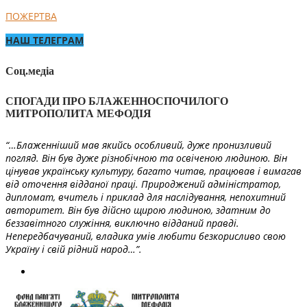
ПОЖЕРТВА
НАШ ТЕЛЕГРАМ
Соц.медіа
СПОГАДИ ПРО БЛАЖЕННОСПОЧИЛОГО
МИТРОПОЛИТА МЕФОДІЯ
“…Блаженніший мав якийсь особливий, дуже пронизливий
погляд. Він був дуже різнобічною та освіченою людиною. Він
цінував українську культуру, багато читав, працював і вимагав
від оточення відданої праці. Природжений адміністратор,
дипломат, вчитель і приклад для наслідування, непохитний
авторитет. Він був дійсно щирою людиною, здатним до
беззавітного служіння, виключно відданий правді.
Непередбачуваний, владика умів любити безкорисливо свою
Україну і свій рідний народ…”.