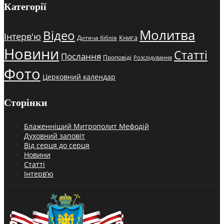
Категорії
Молитва
Відео
Інтерв'ю
Книга
Дитяча біблія
Новини
Статті
Послання
Проповіді
Розслідування
Фото
Церковний календар
Сторінки
Блаженніший Митрополит Мефодій
Духовний заповіт
Від серця до серця
Новини
Статті
Інтерв’ю