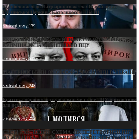
Від віолончелі до Патріаршого жезла: Новий шлях
Грузинської Церкви з Католикосом Шіо III
3 місяці тому
139
ЕКСКЛЮЗИВ (ДОКУМЕНТИ)/БРАТИ ПО КРОВІ:
КРИМІНАЛЬНА ФРАНШИЗА В ПЦУ
3 місяці тому
539
МАТЕРИНСЬКИЙ ОМОРФОР В ЧАС ВІЙНИ В УКРАЇНІ
3 місяці тому
248
Братська «броня» під куполами: чи стане ПЦУ прихистком
для дезертирів у рясах?
3 місяці тому
292
СВЯТІ УХИЛЯНТИ: СХЕМА, ЯК ПЕРЕТВОРИТИ ПЦУ
НА «ОФШОР» ДЛЯ ДЕЗЕРТИРА ІЗ МОСКОВСЬКОГО