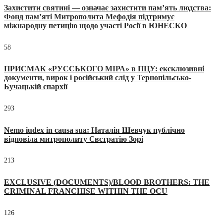
Захистити святині — означає захистити пам’ять людства:
Фонд пам’яті Митрополита Мефодія підтримує
міжнародну петицію щодо участі Росії в ЮНЕСКО
58
ПРИСМАК «РУССЬКОГО МІРА» в ПЦУ: ексклюзивні
документи, вирок і російський слід у Тернопільсько-
Бучацькій єпархії
293
Nemo iudex in causa sua: Наталія Шевчук публічно
відповіла митрополиту Євстратію Зорі
213
EXCLUSIVE (DOCUMENTS)/BLOOD BROTHERS: THE
CRIMINAL FRANCHISE WITHIN THE OCU
126