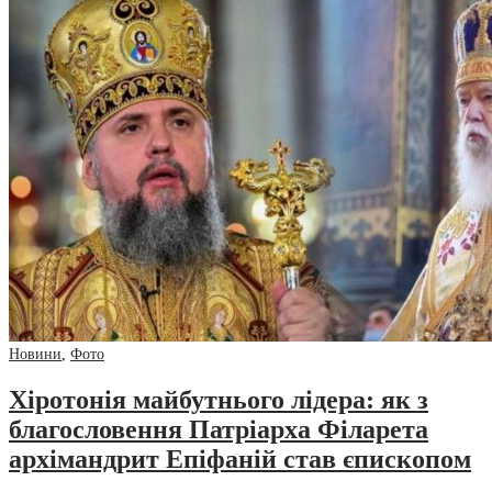
Новини
,
Фото
Хіротонія майбутнього лідера: як з
благословення Патріарха Філарета
архімандрит Епіфаній став єпископом