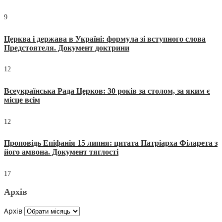
9
Церква і держава в Україні: формула зі вступного слова
Предстоятеля. Документ доктрини
12
Всеукраїнська Рада Церков: 30 років за столом, за яким є
місце всім
12
Проповідь Епіфанія 15 липня: цитата Патріарха Філарета з
його амвона. Документ тяглості
17
Архів
Архів