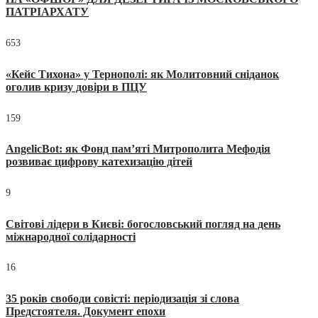
ПАТРІАРХАТУ
653
«Кейс Тихона» у Тернополі: як Молитовний сніданок
оголив кризу довіри в ПЦУ
159
AngelicBot: як Фонд пам’яті Митрополита Мефодія
розвиває цифрову катехизацію дітей
9
Світові лідери в Києві: богословський погляд на день
міжнародної солідарності
16
35 років свободи совісті: періодизація зі слова
Предстоятеля. Документ епохи