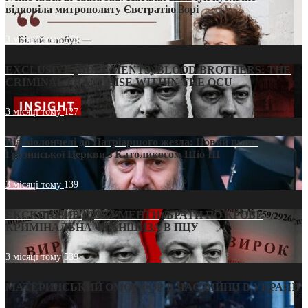
відповіла митрополиту Євстратію Зорі
3 місяці тому
213
EXCLUSIVE (DOCUMENTS)/BLOOD BROTHERS: THE
CRIMINAL FRANCHISE WITHIN THE OCU
3 місяці тому
127
Від віолончелі до Патріаршого жезла: Новий шлях
Грузинської Церкви з Католикосом Шіо III
3 місяці тому
139
ЕКСКЛЮЗИВ (ДОКУМЕНТИ)/БРАТИ ПО КРОВІ:
КРИМІНАЛЬНА ФРАНШИЗА В ПЦУ
3 місяці тому
539
МАТЕРИНСЬКИЙ ОМОРФОР В ЧАС ВІЙНИ В УКРАЇНІ