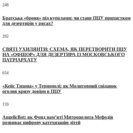
248
Братська «броня» під куполами: чи стане ПЦУ прихистком
для дезертирів у рясах?
292
СВЯТІ УХИЛЯНТИ: СХЕМА, ЯК ПЕРЕТВОРИТИ ПЦУ
НА «ОФШОР» ДЛЯ ДЕЗЕРТИРА ІЗ МОСКОВСЬКОГО
ПАТРІАРХАТУ
654
«Кейс Тихона» у Тернополі: як Молитовний сніданок
оголив кризу довіри в ПЦУ
159
AngelicBot: як Фонд пам’яті Митрополита Мефодія
розвиває цифрову катехизацію дітей