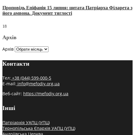
Проповідь Епіфанія 15 липня: цитата Патріарха Філарета з
його амвона. Документ тяглості
18
Архів
Архів
Контакти
Тел:
+38 (044) 599-000-5
E-mail:
info@mefodiy.org.ua
Веб-сайт:
https://mefodiy.org.ua
Інші
Патріархія УАПЦ (УПЦ)
Тернопільська Єпархія УАПЦ (УПЦ)
Андріївська Церква