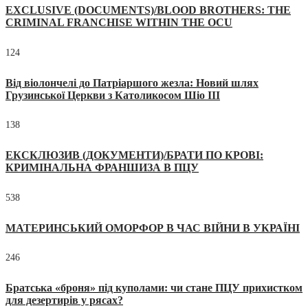
EXCLUSIVE (DOCUMENTS)/BLOOD BROTHERS: THE
CRIMINAL FRANCHISE WITHIN THE OCU
124
Від віолончелі до Патріаршого жезла: Новий шлях
Грузинської Церкви з Католикосом Шіо III
138
ЕКСКЛЮЗИВ (ДОКУМЕНТИ)/БРАТИ ПО КРОВІ:
КРИМІНАЛЬНА ФРАНШИЗА В ПЦУ
538
МАТЕРИНСЬКИЙ ОМОРФОР В ЧАС ВІЙНИ В УКРАЇНІ
246
Братська «броня» під куполами: чи стане ПЦУ прихистком
для дезертирів у рясах?