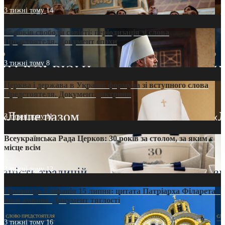
3 тижні тому
14
35 років свободи совісті: періодизація зі слова
Предстоятеля. Документ епохи
3 тижні тому
8
Церква і держава в Україні: формула зі вступного слова
Предстоятеля. Документ доктрини
3 тижні тому
11
Всеукраїнська Рада Церков: 30 років за столом, за яким є
місце всім
3 тижні тому
12
Проповідь Епіфанія 15 липня: цитата Патріарха Філарета з
його амвона. Документ тяглості
3 тижні тому
16