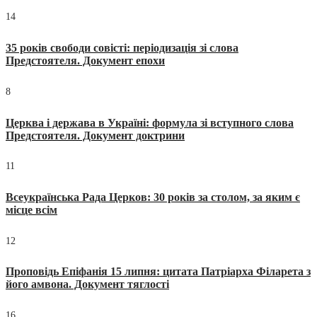
14
35 років свободи совісті: періодизація зі слова
Предстоятеля. Документ епохи
8
Церква і держава в Україні: формула зі вступного слова
Предстоятеля. Документ доктрини
11
Всеукраїнська Рада Церков: 30 років за столом, за яким є
місце всім
12
Проповідь Епіфанія 15 липня: цитата Патріарха Філарета з
його амвона. Документ тяглості
16