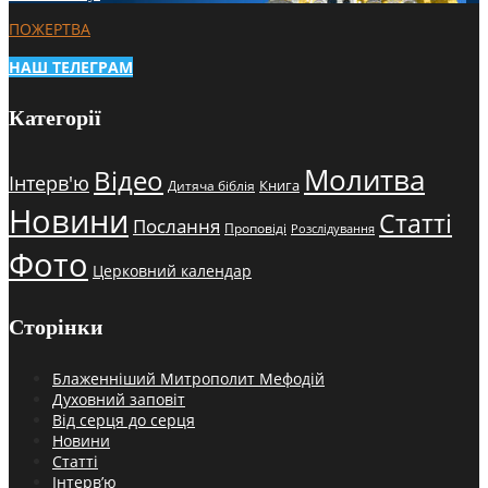
ПОЖЕРТВА
НАШ ТЕЛЕГРАМ
Категорії
Молитва
Відео
Інтерв'ю
Книга
Дитяча біблія
Новини
Статті
Послання
Проповіді
Розслідування
Фото
Церковний календар
Сторінки
Блаженніший Митрополит Мефодій
Духовний заповіт
Від серця до серця
Новини
Статті
Інтерв’ю