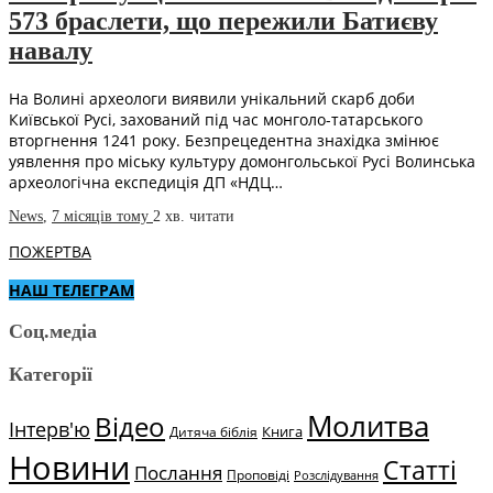
573 браслети, що пережили Батиєву
навалу
На Волині археологи виявили унікальний скарб доби
Київської Русі, захований під час монголо-татарського
вторгнення 1241 року. Безпрецедентна знахідка змінює
уявлення про міську культуру домонгольської Русі Волинська
археологічна експедиція ДП «НДЦ…
News
,
7 місяців тому
2 хв.
читати
ПОЖЕРТВА
НАШ ТЕЛЕГРАМ
Соц.медіа
Категорії
Молитва
Відео
Інтерв'ю
Книга
Дитяча біблія
Новини
Статті
Послання
Проповіді
Розслідування