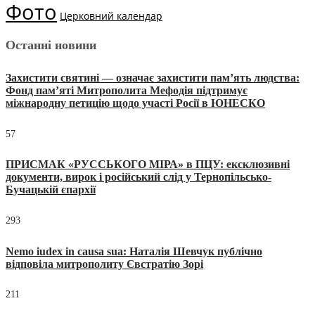
Фото
Церковний календар
Останні новини
Захистити святині — означає захистити пам’ять людства:
Фонд пам’яті Митрополита Мефодія підтримує
міжнародну петицію щодо участі Росії в ЮНЕСКО
57
ПРИСМАК «РУССЬКОГО МІРА» в ПЦУ: ексклюзивні
документи, вирок і російський слід у Тернопільсько-
Бучацькій єпархії
293
Nemo iudex in causa sua: Наталія Шевчук публічно
відповіла митрополиту Євстратію Зорі
211