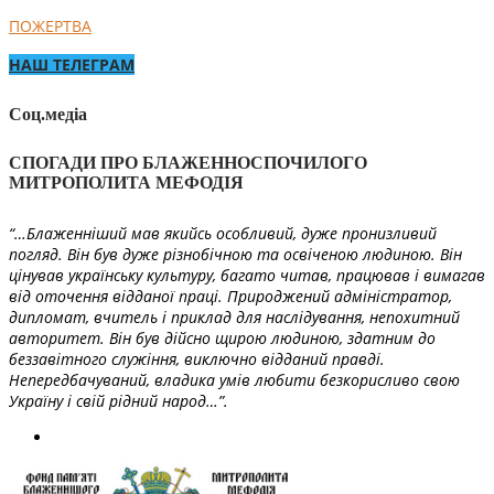
ПОЖЕРТВА
НАШ ТЕЛЕГРАМ
Соц.медіа
СПОГАДИ ПРО БЛАЖЕННОСПОЧИЛОГО
МИТРОПОЛИТА МЕФОДІЯ
“…Блаженніший мав якийсь особливий, дуже пронизливий
погляд. Він був дуже різнобічною та освіченою людиною. Він
цінував українську культуру, багато читав, працював і вимагав
від оточення відданої праці. Природжений адміністратор,
дипломат, вчитель і приклад для наслідування, непохитний
авторитет. Він був дійсно щирою людиною, здатним до
беззавітного служіння, виключно відданий правді.
Непередбачуваний, владика умів любити безкорисливо свою
Україну і свій рідний народ…”.