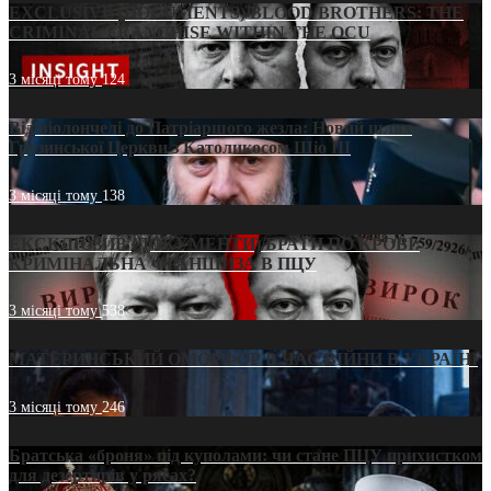
EXCLUSIVE (DOCUMENTS)/BLOOD BROTHERS: THE
CRIMINAL FRANCHISE WITHIN THE OCU
3 місяці тому
124
Від віолончелі до Патріаршого жезла: Новий шлях
Грузинської Церкви з Католикосом Шіо III
3 місяці тому
138
ЕКСКЛЮЗИВ (ДОКУМЕНТИ)/БРАТИ ПО КРОВІ:
КРИМІНАЛЬНА ФРАНШИЗА В ПЦУ
3 місяці тому
538
МАТЕРИНСЬКИЙ ОМОРФОР В ЧАС ВІЙНИ В УКРАЇНІ
3 місяці тому
246
Братська «броня» під куполами: чи стане ПЦУ прихистком
для дезертирів у рясах?