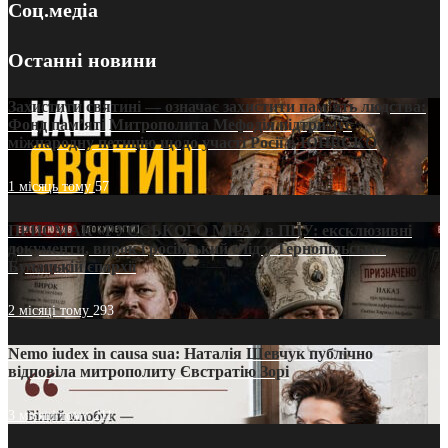
Соц.медіа
Останні новини
Захистити святині — означає захистити пам’ять людства:
Фонд пам’яті Митрополита Мефодія підтримує
міжнародну петицію щодо участі Росії в ЮНЕСКО
1 місяць тому
57
ПРИСМАК «РУССЬКОГО МІРА» в ПЦУ: ексклюзивні
документи, вирок і російський слід у Тернопільсько-
Бучацькій єпархії
2 місяці тому
293
Nemo iudex in causa sua: Наталія Шевчук публічно
відповіла митрополиту Євстратію Зорі
3 місяці тому
211