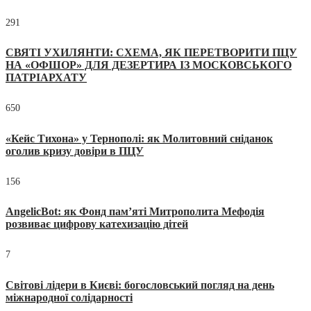
291
СВЯТІ УХИЛЯНТИ: СХЕМА, ЯК ПЕРЕТВОРИТИ ПЦУ
НА «ОФШОР» ДЛЯ ДЕЗЕРТИРА ІЗ МОСКОВСЬКОГО
ПАТРІАРХАТУ
650
«Кейс Тихона» у Тернополі: як Молитовний сніданок
оголив кризу довіри в ПЦУ
156
AngelicBot: як Фонд пам’яті Митрополита Мефодія
розвиває цифрову катехизацію дітей
7
Світові лідери в Києві: богословський погляд на день
міжнародної солідарності