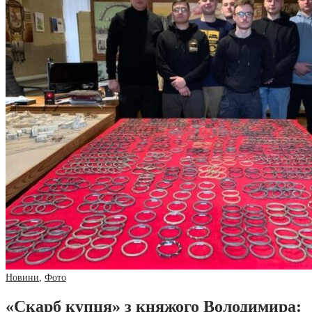
Новини
,
Фото
«Скарб купця» з княжого Володимира: