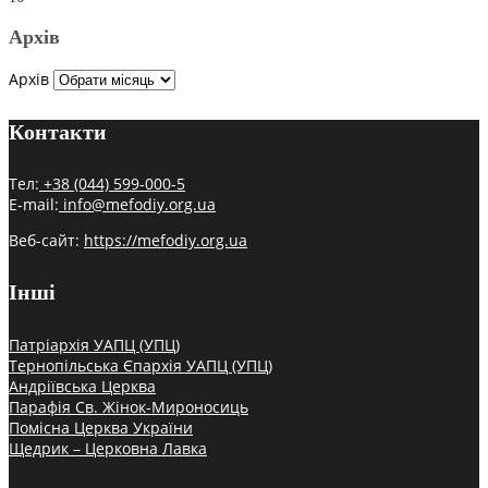
Архів
Архів
Контакти
Тел:
+38 (044) 599-000-5
E-mail:
info@mefodiy.org.ua
Веб-сайт:
https://mefodiy.org.ua
Інші
Патріархія УАПЦ (УПЦ)
Тернопільська Єпархія УАПЦ (УПЦ)
Андріївська Церква
Парафія Св. Жінок-Мироносиць
Помісна Церква України
Щедрик – Церковна Лавка