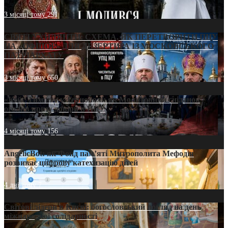
3 місяці тому
291
СВЯТІ УХИЛЯНТИ: СХЕМА, ЯК ПЕРЕТВОРИТИ ПЦУ
НА «ОФШОР» ДЛЯ ДЕЗЕРТИРА ІЗ МОСКОВСЬКОГО
ПАТРІАРХАТУ
3 місяці тому
650
«Кейс Тихона» у Тернополі: як Молитовний сніданок
оголив кризу довіри в ПЦУ
4 місяці тому
156
AngelicBot: як Фонд пам’яті Митрополита Мефодія
розвиває цифрову катехизацію дітей
4 дні тому
7
Світові лідери в Києві: богословський погляд на день
міжнародної солідарності