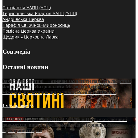
Патріархія УАПЦ (УПЦ)
Тернопільська Єпархія УАПЦ (УПЦ)
Андріївська Церква
Парафія Св. Жінок-Мироносиць
Помісна Церква України
Щедрик – Церковна Лавка
Соц.медіа
Останні новини
Захистити святині — означає захистити пам’ять людства:
Фонд пам’яті Митрополита Мефодія підтримує
міжнародну петицію щодо участі Росії в ЮНЕСКО
1 місяць тому
58
ПРИСМАК «РУССЬКОГО МІРА» в ПЦУ: ексклюзивні
документи, вирок і російський слід у Тернопільсько-
Бучацькій єпархії