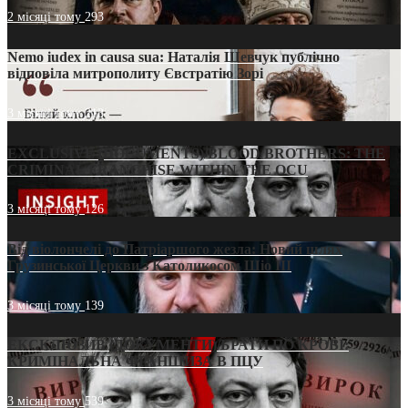
2 місяці тому
293
Nemo iudex in causa sua: Наталія Шевчук публічно
відповіла митрополиту Євстратію Зорі
3 місяці тому
213
EXCLUSIVE (DOCUMENTS)/BLOOD BROTHERS: THE
CRIMINAL FRANCHISE WITHIN THE OCU
3 місяці тому
126
Від віолончелі до Патріаршого жезла: Новий шлях
Грузинської Церкви з Католикосом Шіо III
3 місяці тому
139
ЕКСКЛЮЗИВ (ДОКУМЕНТИ)/БРАТИ ПО КРОВІ:
КРИМІНАЛЬНА ФРАНШИЗА В ПЦУ
3 місяці тому
539