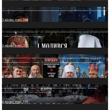
МАТЕРИНСЬКИЙ ОМОРФОР В ЧАС ВІЙНИ В УКРАЇНІ
3 місяці тому
248
Братська «броня» під куполами: чи стане ПЦУ прихистком
для дезертирів у рясах?
3 місяці тому
292
СВЯТІ УХИЛЯНТИ: СХЕМА, ЯК ПЕРЕТВОРИТИ ПЦУ
НА «ОФШОР» ДЛЯ ДЕЗЕРТИРА ІЗ МОСКОВСЬКОГО
ПАТРІАРХАТУ
3 місяці тому
653
«Кейс Тихона» у Тернополі: як Молитовний сніданок
оголив кризу довіри в ПЦУ
4 місяці тому
159