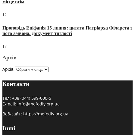
місце всім
12
Проповідь Епіфанія 15 липня: цитата Патріарха Філарета з
його амвона. Документ тяглості
17
Архів
Архів
Контакти
Тел:
+38 (044) 599-000-5
E-mail:
info@mefodiy.org.ua
Веб-сайт:
https://mefodiy.org.ua
Інші