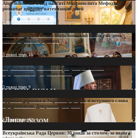
AngelicBot: як Фонд пам’яті Митрополита Мефодія
розвиває цифрову катехизацію дітей
5 днів тому
9
Світові лідери в Києві: богословський погляд на день
міжнародної солідарності
3 тижні тому
16
35 років свободи совісті: періодизація зі слова
Предстоятеля. Документ епохи
3 тижні тому
9
Церква і держава в Україні: формула зі вступного слова
Предстоятеля. Документ доктрини
3 тижні тому
12
Всеукраїнська Рада Церков: 30 років за столом, за яким є