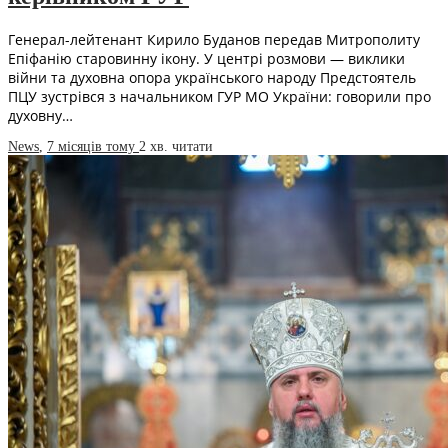
Генерал-лейтенант Кирило Буданов передав Митрополиту
Епіфанію старовинну ікону. У центрі розмови — виклики
війни та духовна опора українського народу Предстоятель
ПЦУ зустрівся з начальником ГУР МО України: говорили про
духовну…
News
,
7 місяців тому
2 хв.
читати