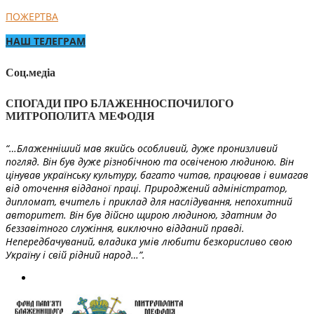
ПОЖЕРТВА
НАШ ТЕЛЕГРАМ
Соц.медіа
СПОГАДИ ПРО БЛАЖЕННОСПОЧИЛОГО
МИТРОПОЛИТА МЕФОДІЯ
“…Блаженніший мав якийсь особливий, дуже пронизливий
погляд. Він був дуже різнобічною та освіченою людиною. Він
цінував українську культуру, багато читав, працював і вимагав
від оточення відданої праці. Природжений адміністратор,
дипломат, вчитель і приклад для наслідування, непохитний
авторитет. Він був дійсно щирою людиною, здатним до
беззавітного служіння, виключно відданий правді.
Непередбачуваний, владика умів любити безкорисливо свою
Україну і свій рідний народ…”.