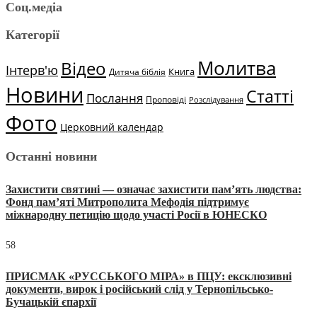
Соц.медіа
Категорії
Молитва
Відео
Інтерв'ю
Книга
Дитяча біблія
Новини
Статті
Послання
Проповіді
Розслідування
Фото
Церковний календар
Останні новини
Захистити святині — означає захистити пам’ять людства:
Фонд пам’яті Митрополита Мефодія підтримує
міжнародну петицію щодо участі Росії в ЮНЕСКО
58
ПРИСМАК «РУССЬКОГО МІРА» в ПЦУ: ексклюзивні
документи, вирок і російський слід у Тернопільсько-
Бучацькій єпархії