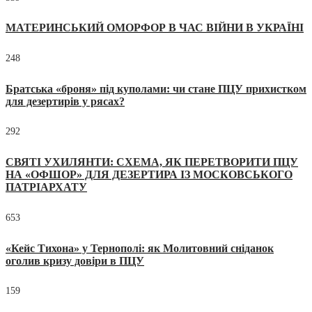
МАТЕРИНСЬКИЙ ОМОРФОР В ЧАС ВІЙНИ В УКРАЇНІ
248
Братська «броня» під куполами: чи стане ПЦУ прихистком
для дезертирів у рясах?
292
СВЯТІ УХИЛЯНТИ: СХЕМА, ЯК ПЕРЕТВОРИТИ ПЦУ
НА «ОФШОР» ДЛЯ ДЕЗЕРТИРА ІЗ МОСКОВСЬКОГО
ПАТРІАРХАТУ
653
«Кейс Тихона» у Тернополі: як Молитовний сніданок
оголив кризу довіри в ПЦУ
159