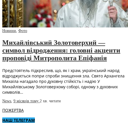
Новини
,
Фото
Михайлівський Золотоверхий —
символ відродження: головні акценти
проповіді Митрополита Епіфанія
Предстоятель підкреслив, що, як і храм, український народ
відроджується попри спроби знищення зла. Свято Архангела
Михаїла нагадало про духовну стійкість і надію У
Михайлівському Золотоверхому соборі, одному з духовних
символів…
News
,
9 місяців тому
2 хв.
читати
ПОЖЕРТВА
НАШ ТЕЛЕГРАМ