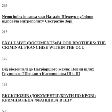
293
Nemo iudex in causa sua: Наталія Шевчук публічно
відповіла митрополиту Євстратію Зорі
213
EXCLUSIVE (DOCUMENTS)/BLOOD BROTHERS: THE
CRIMINAL FRANCHISE WITHIN THE OCU
126
Від віолончелі до Патріаршого жезла: Новий шлях
Грузинської Церкви з Католикосом Шіо III
139
ЕКСКЛЮЗИВ (ДОКУМЕНТИ)/БРАТИ ПО КРОВІ:
КРИМІНАЛЬНА ФРАНШИЗА В ПЦУ
539