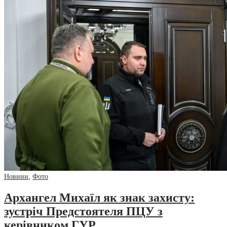
Новини
,
Фото
Архангел Михаїл як знак захисту:
зустріч Предстоятеля ПЦУ з
керівником ГУР