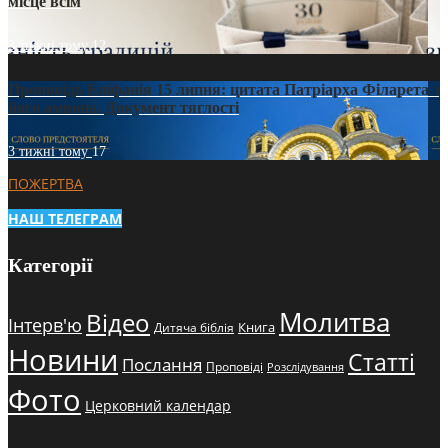
місце всім
3 тижні тому
12
Проповідь Епіфанія 15 липня: цитата Патріарха Філарета з
його амвона. Документ тяглості
3 тижні тому
17
ПОЖЕРТВА
НАШ ТЕЛЕГРАМ
Категорії
Молитва
Відео
Інтерв'ю
Книга
Дитяча біблія
Новини
Статті
Послання
Проповіді
Розслідування
Фото
Церковний календар