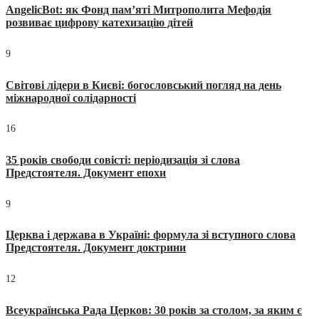
AngelicBot: як Фонд пам’яті Митрополита Мефодія
розвиває цифрову катехизацію дітей
9
Світові лідери в Києві: богословський погляд на день
міжнародної солідарності
16
35 років свободи совісті: періодизація зі слова
Предстоятеля. Документ епохи
9
Церква і держава в Україні: формула зі вступного слова
Предстоятеля. Документ доктрини
12
Всеукраїнська Рада Церков: 30 років за столом, за яким є