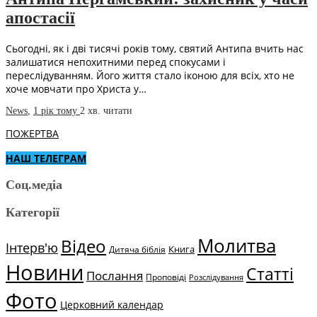
апостасії
Сьогодні, як і дві тисячі років тому, святий Антипа вчить нас
залишатися непохитними перед спокусами і
переслідуванням. Його життя стало іконою для всіх, хто не
хоче мовчати про Христа у…
News
,
1 рік тому
2 хв.
читати
ПОЖЕРТВА
НАШ ТЕЛЕГРАМ
Соц.медіа
Категорії
Молитва
Відео
Інтерв'ю
Книга
Дитяча біблія
Новини
Статті
Послання
Проповіді
Розслідування
Фото
Церковний календар