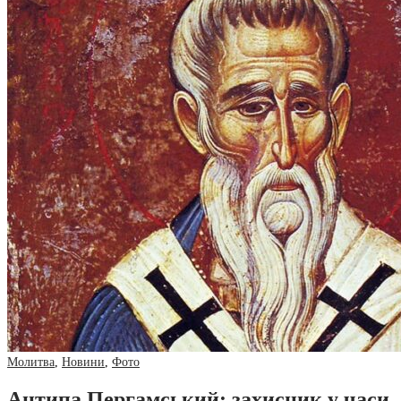
Молитва
,
Новини
,
Фото
Антипа Пергамський: захисник у часи