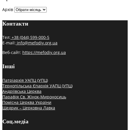
Архів
Контакти
Тел:
+38 (044) 599-000-5
E-mail:
info@mefodiy.org.ua
Веб-сайт:
https://mefodiy.org.ua
Інші
Патріархія УАПЦ (УПЦ)
Тернопільська Єпархія УАПЦ (УПЦ)
Андріївська Церква
Парафія Св. Жінок-Мироносиць
Помісна Церква України
Щедрик – Церковна Лавка
Соц.медіа