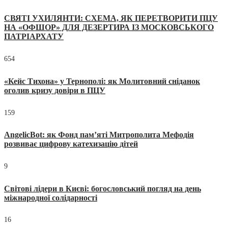
СВЯТІ УХИЛЯНТИ: СХЕМА, ЯК ПЕРЕТВОРИТИ ПЦУ
НА «ОФШОР» ДЛЯ ДЕЗЕРТИРА ІЗ МОСКОВСЬКОГО
ПАТРІАРХАТУ
654
«Кейс Тихона» у Тернополі: як Молитовний сніданок
оголив кризу довіри в ПЦУ
159
AngelicBot: як Фонд пам’яті Митрополита Мефодія
розвиває цифрову катехизацію дітей
9
Світові лідери в Києві: богословський погляд на день
міжнародної солідарності
16