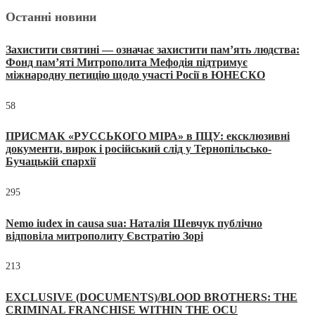
Останні новини
Захистити святині — означає захистити пам’ять людства:
Фонд пам’яті Митрополита Мефодія підтримує
міжнародну петицію щодо участі Росії в ЮНЕСКО
58
ПРИСМАК «РУССЬКОГО МІРА» в ПЦУ: ексклюзивні
документи, вирок і російський слід у Тернопільсько-
Бучацькій єпархії
295
Nemo iudex in causa sua: Наталія Шевчук публічно
відповіла митрополиту Євстратію Зорі
213
EXCLUSIVE (DOCUMENTS)/BLOOD BROTHERS: THE
CRIMINAL FRANCHISE WITHIN THE OCU