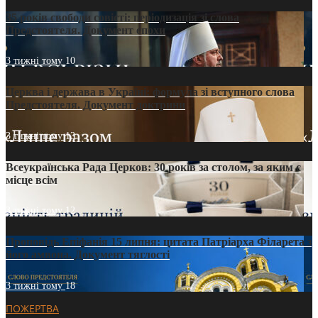
35 років свободи совісті: періодизація зі слова
Предстоятеля. Документ епохи
3 тижні тому
10
Церква і держава в Україні: формула зі вступного слова
Предстоятеля. Документ доктрини
3 тижні тому
13
Всеукраїнська Рада Церков: 30 років за столом, за яким є
місце всім
3 тижні тому
12
Проповідь Епіфанія 15 липня: цитата Патріарха Філарета з
його амвона. Документ тяглості
3 тижні тому
18
ПОЖЕРТВА