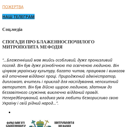
ПОЖЕРТВА
НАШ ТЕЛЕГРАМ
Соц.медіа
СПОГАДИ ПРО БЛАЖЕННОСПОЧИЛОГО
МИТРОПОЛИТА МЕФОДІЯ
“…Блаженніший мав якийсь особливий, дуже пронизливий
погляд. Він був дуже різнобічною та освіченою людиною. Він
цінував українську культуру, багато читав, працював і вимагав
від оточення відданої праці. Природжений адміністратор,
дипломат, вчитель і приклад для наслідування, непохитний
авторитет. Він був дійсно щирою людиною, здатним до
беззавітного служіння, виключно відданий правді.
Непередбачуваний, владика умів любити безкорисливо свою
Україну і свій рідний народ…”.