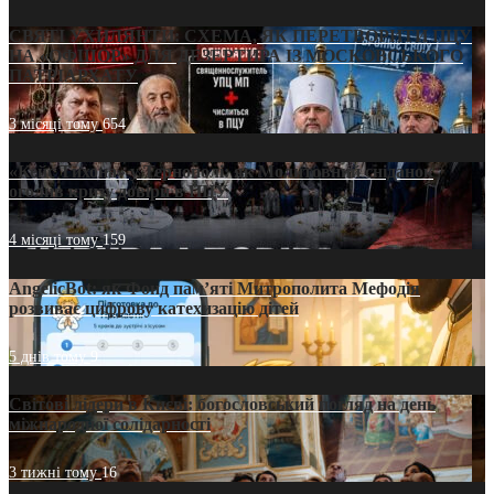
СВЯТІ УХИЛЯНТИ: СХЕМА, ЯК ПЕРЕТВОРИТИ ПЦУ
НА «ОФШОР» ДЛЯ ДЕЗЕРТИРА ІЗ МОСКОВСЬКОГО
ПАТРІАРХАТУ
3 місяці тому
654
«Кейс Тихона» у Тернополі: як Молитовний сніданок
оголив кризу довіри в ПЦУ
4 місяці тому
159
AngelicBot: як Фонд пам’яті Митрополита Мефодія
розвиває цифрову катехизацію дітей
5 днів тому
9
Світові лідери в Києві: богословський погляд на день
міжнародної солідарності
3 тижні тому
16