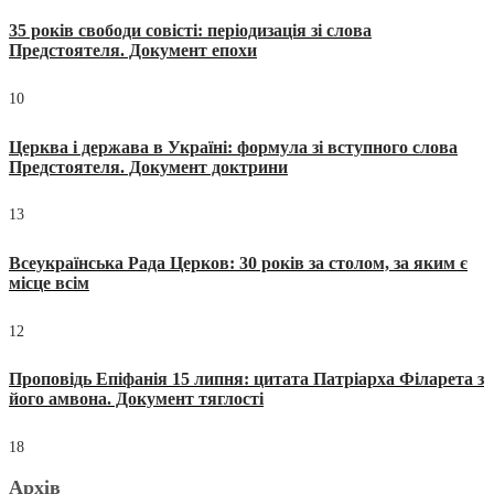
35 років свободи совісті: періодизація зі слова
Предстоятеля. Документ епохи
10
Церква і держава в Україні: формула зі вступного слова
Предстоятеля. Документ доктрини
13
Всеукраїнська Рада Церков: 30 років за столом, за яким є
місце всім
12
Проповідь Епіфанія 15 липня: цитата Патріарха Філарета з
його амвона. Документ тяглості
18
Архів