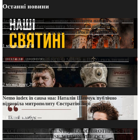
Останні новини
Захистити святині — означає захистити пам’ять людства:
Фонд пам’яті Митрополита Мефодія підтримує
міжнародну петицію щодо участі Росії в ЮНЕСКО
1 місяць тому
58
ПРИСМАК «РУССЬКОГО МІРА» в ПЦУ: ексклюзивні
документи, вирок і російський слід у Тернопільсько-
Бучацькій єпархії
2 місяці тому
295
Nemo iudex in causa sua: Наталія Шевчук публічно
відповіла митрополиту Євстратію Зорі
3 місяці тому
213
EXCLUSIVE (DOCUMENTS)/BLOOD BROTHERS: THE
CRIMINAL FRANCHISE WITHIN THE OCU