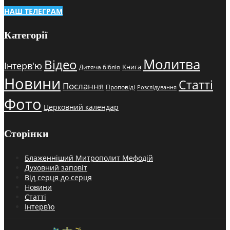
НАШ ТЕЛЕГРАМ
Категорії
Молитва
Відео
Інтерв'ю
Книга
Дитяча біблія
Новини
Статті
Послання
Проповіді
Розслідування
Фото
Церковний календар
Сторінки
Блаженніший Митрополит Мефодій
Духовний заповіт
Від серця до серця
Новини
Статті
Інтерв’ю