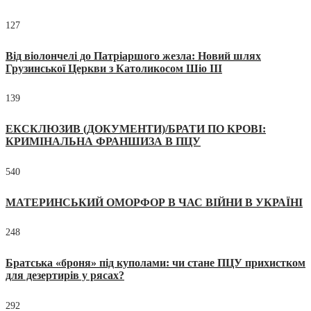
127
Від віолончелі до Патріаршого жезла: Новий шлях
Грузинської Церкви з Католикосом Шіо III
139
ЕКСКЛЮЗИВ (ДОКУМЕНТИ)/БРАТИ ПО КРОВІ:
КРИМІНАЛЬНА ФРАНШИЗА В ПЦУ
540
МАТЕРИНСЬКИЙ ОМОРФОР В ЧАС ВІЙНИ В УКРАЇНІ
248
Братська «броня» під куполами: чи стане ПЦУ прихистком
для дезертирів у рясах?
292