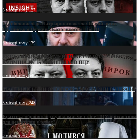
3 місяці тому
127
Від віолончелі до Патріаршого жезла: Новий шлях
Грузинської Церкви з Католикосом Шіо III
3 місяці тому
139
ЕКСКЛЮЗИВ (ДОКУМЕНТИ)/БРАТИ ПО КРОВІ:
КРИМІНАЛЬНА ФРАНШИЗА В ПЦУ
3 місяці тому
540
МАТЕРИНСЬКИЙ ОМОРФОР В ЧАС ВІЙНИ В УКРАЇНІ
3 місяці тому
248
Братська «броня» під куполами: чи стане ПЦУ прихистком
для дезертирів у рясах?
3 місяці тому
292