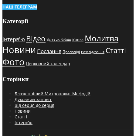
НАШ ТЕЛЕГРАМ
Категорії
Молитва
Відео
Інтерв'ю
Книга
Дитяча біблія
Новини
Статті
Послання
Проповіді
Розслідування
Фото
Церковний календар
Сторінки
Блаженніший Митрополит Мефодій
Духовний заповіт
Від серця до серця
Новини
Статті
Інтерв’ю