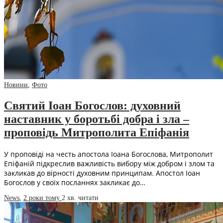
Новини
,
Фото
Святий Іоан Богослов: духовний
наставник у боротьбі добра і зла –
проповідь Митрополита Епіфанія
У проповіді на честь апостола Іоана Богослова, Митрополит
Епіфаній підкреслив важливість вибору між добром і злом та
закликав до вірності духовним принципам. Апостол Іоан
Богослов у своїх посланнях закликає до…
News
,
2 роки тому
2 хв.
читати