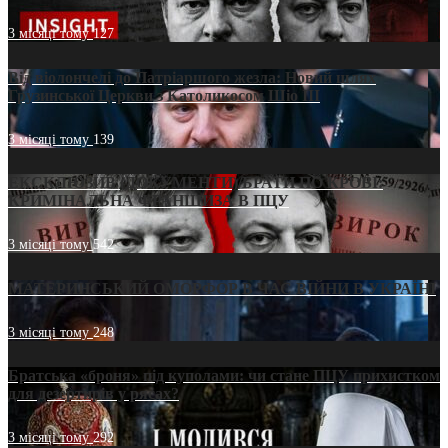
3 місяці тому
127
Від віолончелі до Патріаршого жезла: Новий шлях
Грузинської Церкви з Католикосом Шіо III
3 місяці тому
139
ЕКСКЛЮЗИВ (ДОКУМЕНТИ)/БРАТИ ПО КРОВІ:
КРИМІНАЛЬНА ФРАНШИЗА В ПЦУ
3 місяці тому
542
МАТЕРИНСЬКИЙ ОМОРФОР В ЧАС ВІЙНИ В УКРАЇНІ
3 місяці тому
248
Братська «броня» під куполами: чи стане ПЦУ прихистком
для дезертирів у рясах?
3 місяці тому
292