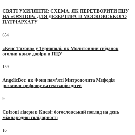
СВЯТІ УХИЛЯНТИ: СХЕМА, ЯК ПЕРЕТВОРИТИ ПЦУ
НА «ОФШОР» ДЛЯ ДЕЗЕРТИРА ІЗ МОСКОВСЬКОГО
ПАТРІАРХАТУ
654
«Кейс Тихона» у Тернополі: як Молитовний сніданок
оголив кризу довіри в ПЦУ
159
AngelicBot: як Фонд пам’яті Митрополита Мефодія
розвиває цифрову катехизацію дітей
9
Світові лідери в Києві: богословський погляд на день
міжнародної солідарності
16