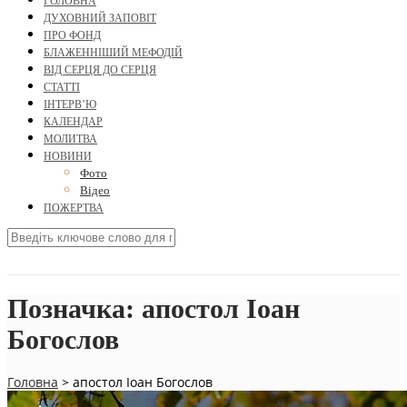
ГОЛОВНА
ДУХОВНИЙ ЗАПОВІТ
ПРО ФОНД
БЛАЖЕННІШИЙ МЕФОДІЙ
ВІД СЕРЦЯ ДО СЕРЦЯ
СТАТТІ
ІНТЕРВ’Ю
КАЛЕНДАР
МОЛИТВА
НОВИНИ
Фото
Відео
ПОЖЕРТВА
Позначка:
апостол Іоан
Богослов
Головна
>
апостол Іоан Богослов