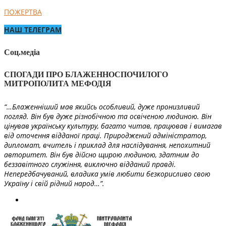
ПОЖЕРТВА
НАШ ТЕЛЕГРАМ
Соц.медіа
СПОГАДИ ПРО БЛАЖЕННОСПОЧИЛОГО
МИТРОПОЛИТА МЕФОДІЯ
“…Блаженніший мав якийсь особливий, дуже пронизливий
погляд. Він був дуже різнобічною та освіченою людиною. Він
цінував українську культуру, багато читав, працював і вимагав
від оточення відданої праці. Природжений адміністратор,
дипломат, вчитель і приклад для наслідування, непохитний
авторитет. Він був дійсно щирою людиною, здатним до
беззавітного служіння, виключно відданий правді.
Непередбачуваний, владика умів любити безкорисливо свою
Україну і свій рідний народ…”.