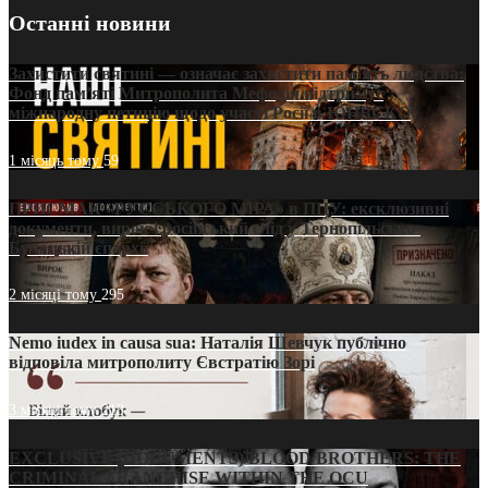
Останні новини
Захистити святині — означає захистити пам’ять людства:
Фонд пам’яті Митрополита Мефодія підтримує
міжнародну петицію щодо участі Росії в ЮНЕСКО
1 місяць тому
59
ПРИСМАК «РУССЬКОГО МІРА» в ПЦУ: ексклюзивні
документи, вирок і російський слід у Тернопільсько-
Бучацькій єпархії
2 місяці тому
295
Nemo iudex in causa sua: Наталія Шевчук публічно
відповіла митрополиту Євстратію Зорі
3 місяці тому
213
EXCLUSIVE (DOCUMENTS)/BLOOD BROTHERS: THE
CRIMINAL FRANCHISE WITHIN THE OCU