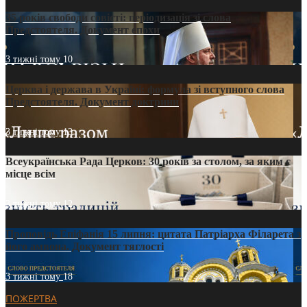
35 років свободи совісті: періодизація зі слова
Предстоятеля. Документ епохи
3 тижні тому
10
Церква і держава в Україні: формула зі вступного слова
Предстоятеля. Документ доктрини
3 тижні тому
13
Всеукраїнська Рада Церков: 30 років за столом, за яким є
місце всім
3 тижні тому
12
Проповідь Епіфанія 15 липня: цитата Патріарха Філарета з
його амвона. Документ тяглості
3 тижні тому
18
ПОЖЕРТВА