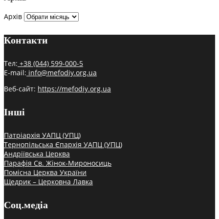
Архів
Контакти
Тел:
+38 (044) 599-000-5
E-mail:
info@mefodiy.org.ua
Веб-сайт:
https://mefodiy.org.ua
Інші
Патріархія УАПЦ (УПЦ)
Тернопільська Єпархія УАПЦ (УПЦ)
Андріївська Церква
Парафія Св. Жінок-Мироносиць
Помісна Церква України
Щедрик – Церковна Лавка
Соц.медіа