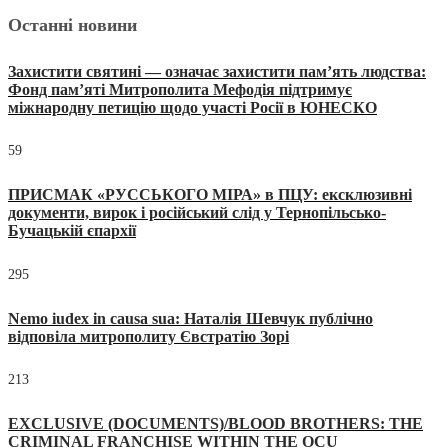
Останні новини
Захистити святині — означає захистити пам’ять людства:
Фонд пам’яті Митрополита Мефодія підтримує
міжнародну петицію щодо участі Росії в ЮНЕСКО
59
ПРИСМАК «РУССЬКОГО МІРА» в ПЦУ: ексклюзивні
документи, вирок і російський слід у Тернопільсько-
Бучацькій єпархії
295
Nemo iudex in causa sua: Наталія Шевчук публічно
відповіла митрополиту Євстратію Зорі
213
EXCLUSIVE (DOCUMENTS)/BLOOD BROTHERS: THE
CRIMINAL FRANCHISE WITHIN THE OCU