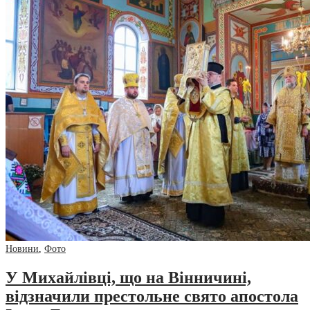
Новини
,
Фото
У Михайлівці, що на Вінничині,
відзначили престольне свято апостола