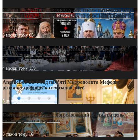
СВЯТІ УХИЛЯНТИ: СХЕМА, ЯК ПЕРЕТВОРИТИ ПЦУ
НА «ОФШОР» ДЛЯ ДЕЗЕРТИРА ІЗ МОСКОВСЬКОГО
ПАТРІАРХАТУ
3 місяці тому
654
«Кейс Тихона» у Тернополі: як Молитовний сніданок
оголив кризу довіри в ПЦУ
4 місяці тому
159
AngelicBot: як Фонд пам’яті Митрополита Мефодія
розвиває цифрову катехизацію дітей
5 днів тому
9
Світові лідери в Києві: богословський погляд на день
міжнародної солідарності
3 тижні тому
16