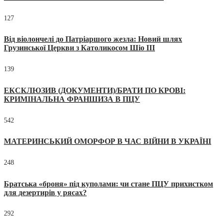
127
Від віолончелі до Патріаршого жезла: Новий шлях
Грузинської Церкви з Католикосом Шіо III
139
ЕКСКЛЮЗИВ (ДОКУМЕНТИ)/БРАТИ ПО КРОВІ:
КРИМІНАЛЬНА ФРАНШИЗА В ПЦУ
542
МАТЕРИНСЬКИЙ ОМОРФОР В ЧАС ВІЙНИ В УКРАЇНІ
248
Братська «броня» під куполами: чи стане ПЦУ прихистком
для дезертирів у рясах?
292