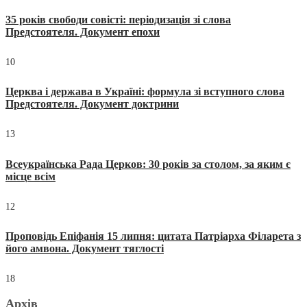
35 років свободи совісті: періодизація зі слова
Предстоятеля. Документ епохи
10
Церква і держава в Україні: формула зі вступного слова
Предстоятеля. Документ доктрини
13
Всеукраїнська Рада Церков: 30 років за столом, за яким є
місце всім
12
Проповідь Епіфанія 15 липня: цитата Патріарха Філарета з
його амвона. Документ тяглості
18
Архів