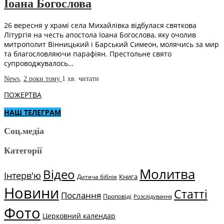
Іоана Богослова
26 вересня у храмі села Михайлівка відбулася святкова
Літургія на честь апостола Іоана Богослова, яку очолив
митрополит Вінницький і Барський Симеон, молячись за мир
та благословляючи парафіян. Престольне свято
супроводжувалось…
News
,
2 роки тому
1 хв.
читати
ПОЖЕРТВА
НАШ ТЕЛЕГРАМ
Соц.медіа
Категорії
Молитва
Відео
Інтерв'ю
Книга
Дитяча біблія
Новини
Статті
Послання
Проповіді
Розслідування
Фото
Церковний календар