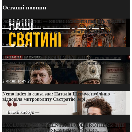
Останні новини
Захистити святині — означає захистити пам’ять людства:
Фонд пам’яті Митрополита Мефодія підтримує
міжнародну петицію щодо участі Росії в ЮНЕСКО
2 місяці тому
61
ПРИСМАК «РУССЬКОГО МІРА» в ПЦУ: ексклюзивні
документи, вирок і російський слід у Тернопільсько-
Бучацькій єпархії
2 місяці тому
298
Nemo iudex in causa sua: Наталія Шевчук публічно
відповіла митрополиту Євстратію Зорі
3 місяці тому
214
EXCLUSIVE (DOCUMENTS)/BLOOD BROTHERS: THE
CRIMINAL FRANCHISE WITHIN THE OCU