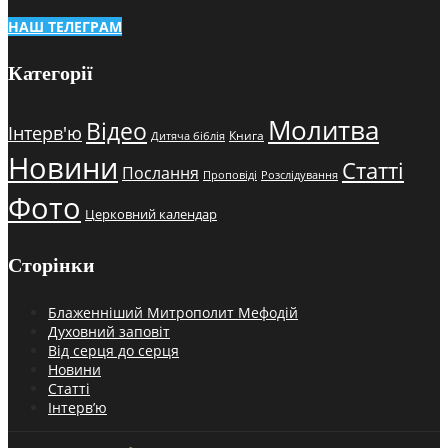
НАШ ТЕЛЕГРАМ
Категорії
Молитва
Відео
Інтерв'ю
Книга
Дитяча біблія
Новини
Статті
Послання
Проповіді
Розслідування
Фото
Церковний календар
Сторінки
Блаженніший Митрополит Мефодій
Духовний заповіт
Від серця до серця
Новини
Статті
Інтерв’ю