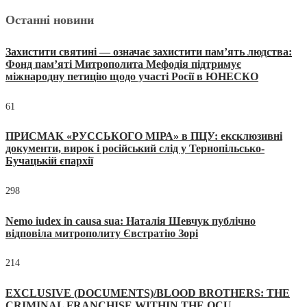
Останні новини
Захистити святині — означає захистити пам’ять людства:
Фонд пам’яті Митрополита Мефодія підтримує
міжнародну петицію щодо участі Росії в ЮНЕСКО
61
ПРИСМАК «РУССЬКОГО МІРА» в ПЦУ: ексклюзивні
документи, вирок і російський слід у Тернопільсько-
Бучацькій єпархії
298
Nemo iudex in causa sua: Наталія Шевчук публічно
відповіла митрополиту Євстратію Зорі
214
EXCLUSIVE (DOCUMENTS)/BLOOD BROTHERS: THE
CRIMINAL FRANCHISE WITHIN THE OCU