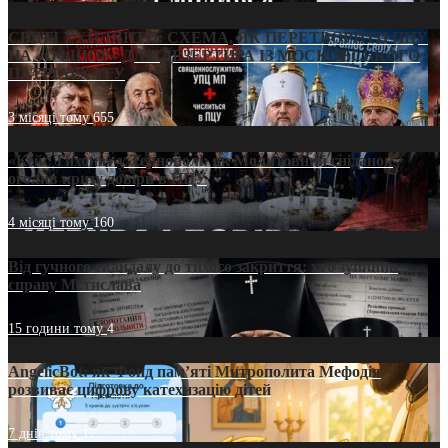
СВЯТІ УХИЛЯНТИ: СХЕМА, ЯК ПЕРЕТВОРИТИ ПЦУ
НА «ОФШОР» ДЛЯ ДЕЗЕРТИРА ІЗ МОСКОВСЬКОГО
ПАТРІАРХАТУ
3 місяці тому
655
«Кейс Тихона» у Тернополі: як Молитовний сніданок
оголив кризу довіри в ПЦУ
4 місяці тому
160
Від гучного скандалу до тихого закриття: хто зупинив
справу Мстислава
15 години тому
4
AngelicBot: як Фонд пам’яті Митрополита Мефодія
розвиває цифрову катехизацію дітей
7 днів тому
12