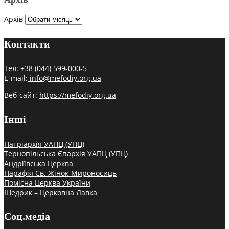
Архів
Контакти
Тел:
+38 (044) 599-000-5
E-mail:
info@mefodiy.org.ua
Веб-сайт:
https://mefodiy.org.ua
Інші
Патріархія УАПЦ (УПЦ)
Тернопільська Єпархія УАПЦ (УПЦ)
Андріївська Церква
Парафія Св. Жінок-Мироносиць
Помісна Церква України
Щедрик – Церковна Лавка
Соц.медіа