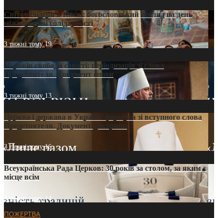
Світові лідери в Києві: богословський погляд на день
міжнародної солідарності
3 тижні тому
19
35 років свободи совісті: періодизація зі слова
Предстоятеля. Документ епохи
3 тижні тому
13
Церква і держава в Україні: формула зі вступного слова
Предстоятеля. Документ доктрини
3 тижні тому
16
Всеукраїнська Рада Церков: 30 років за столом, за яким є
місце всім
3 тижні тому
14
ПОЖЕРТВА