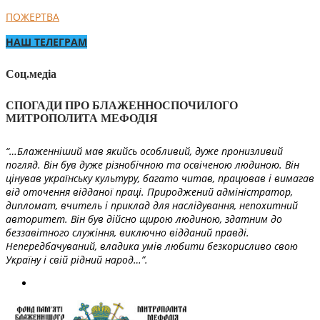
ПОЖЕРТВА
НАШ ТЕЛЕГРАМ
Соц.медіа
СПОГАДИ ПРО БЛАЖЕННОСПОЧИЛОГО
МИТРОПОЛИТА МЕФОДІЯ
“…Блаженніший мав якийсь особливий, дуже пронизливий
погляд. Він був дуже різнобічною та освіченою людиною. Він
цінував українську культуру, багато читав, працював і вимагав
від оточення відданої праці. Природжений адміністратор,
дипломат, вчитель і приклад для наслідування, непохитний
авторитет. Він був дійсно щирою людиною, здатним до
беззавітного служіння, виключно відданий правді.
Непередбачуваний, владика умів любити безкорисливо свою
Україну і свій рідний народ…”.