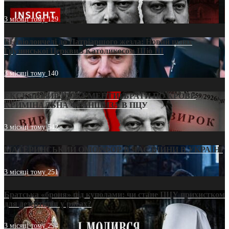
3 місяці тому
129
Від віолончелі до Патріаршого жезла: Новий шлях
Грузинської Церкви з Католикосом Шіо III
3 місяці тому
140
ЕКСКЛЮЗИВ (ДОКУМЕНТИ)/БРАТИ ПО КРОВІ:
КРИМІНАЛЬНА ФРАНШИЗА В ПЦУ
3 місяці тому
542
МАТЕРИНСЬКИЙ ОМОРФОР В ЧАС ВІЙНИ В УКРАЇНІ
3 місяці тому
251
Братська «броня» під куполами: чи стане ПЦУ прихистком
для дезертирів у рясах?
3 місяці тому
294