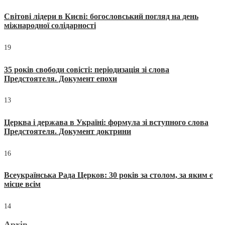
Світові лідери в Києві: богословський погляд на день
міжнародної солідарності
19
35 років свободи совісті: періодизація зі слова
Предстоятеля. Документ епохи
13
Церква і держава в Україні: формула зі вступного слова
Предстоятеля. Документ доктрини
16
Всеукраїнська Рада Церков: 30 років за столом, за яким є
місце всім
14
Архів