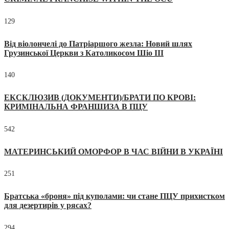
129
Від віолончелі до Патріаршого жезла: Новий шлях
Грузинської Церкви з Католикосом Шіо III
140
ЕКСКЛЮЗИВ (ДОКУМЕНТИ)/БРАТИ ПО КРОВІ:
КРИМІНАЛЬНА ФРАНШИЗА В ПЦУ
542
МАТЕРИНСЬКИЙ ОМОРФОР В ЧАС ВІЙНИ В УКРАЇНІ
251
Братська «броня» під куполами: чи стане ПЦУ прихистком
для дезертирів у рясах?
294