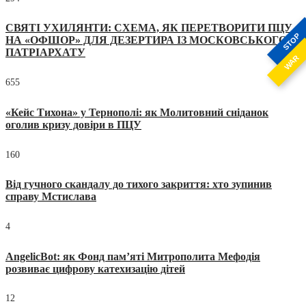
СВЯТІ УХИЛЯНТИ: СХЕМА, ЯК ПЕРЕТВОРИТИ ПЦУ
STOP
НА «ОФШОР» ДЛЯ ДЕЗЕРТИРА ІЗ МОСКОВСЬКОГО
ПАТРІАРХАТУ
WAR
655
«Кейс Тихона» у Тернополі: як Молитовний сніданок
оголив кризу довіри в ПЦУ
160
Від гучного скандалу до тихого закриття: хто зупинив
справу Мстислава
4
AngelicBot: як Фонд пам’яті Митрополита Мефодія
розвиває цифрову катехизацію дітей
12