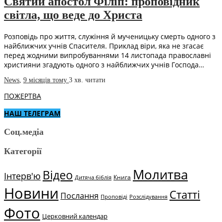
Святий апостол Філіп: проповідник
світла, що веде до Христа
Розповідь про життя, служіння й мученицьку смерть одного з
найближчих учнів Спасителя. Приклад віри, яка не згасає
перед жодними випробуваннями 14 листопада православні
християни згадують одного з найближчих учнів Господа…
News
,
9 місяців тому
3 хв.
читати
ПОЖЕРТВА
НАШ ТЕЛЕГРАМ
Соц.медіа
Категорії
Молитва
Відео
Інтерв'ю
Книга
Дитяча біблія
Новини
Статті
Послання
Проповіді
Розслідування
Фото
Церковний календар