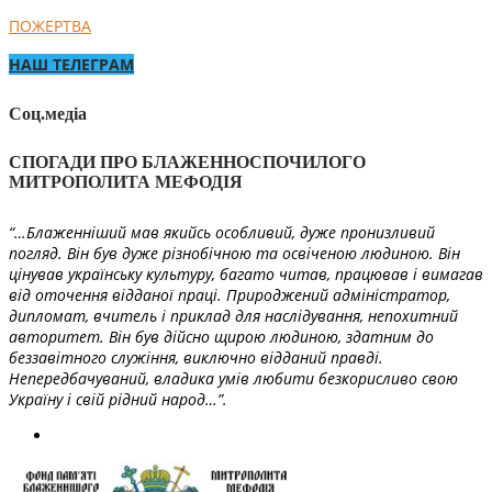
ПОЖЕРТВА
НАШ ТЕЛЕГРАМ
Соц.медіа
СПОГАДИ ПРО БЛАЖЕННОСПОЧИЛОГО
МИТРОПОЛИТА МЕФОДІЯ
“…Блаженніший мав якийсь особливий, дуже пронизливий
погляд. Він був дуже різнобічною та освіченою людиною. Він
цінував українську культуру, багато читав, працював і вимагав
від оточення відданої праці. Природжений адміністратор,
дипломат, вчитель і приклад для наслідування, непохитний
авторитет. Він був дійсно щирою людиною, здатним до
беззавітного служіння, виключно відданий правді.
Непередбачуваний, владика умів любити безкорисливо свою
Україну і свій рідний народ…”.