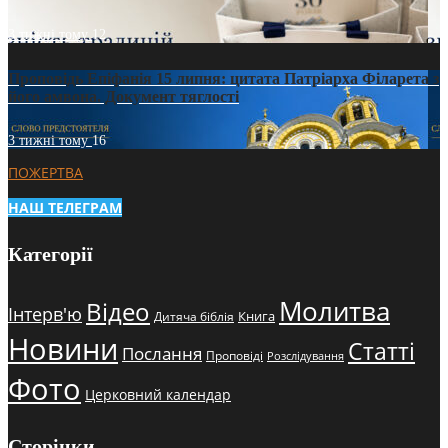
3 тижні тому
12
Проповідь Епіфанія 15 липня: цитата Патріарха Філарета з
його амвона. Документ тяглості
3 тижні тому
16
ПОЖЕРТВА
НАШ ТЕЛЕГРАМ
Категорії
Молитва
Відео
Інтерв'ю
Книга
Дитяча біблія
Новини
Статті
Послання
Проповіді
Розслідування
Фото
Церковний календар
Сторінки