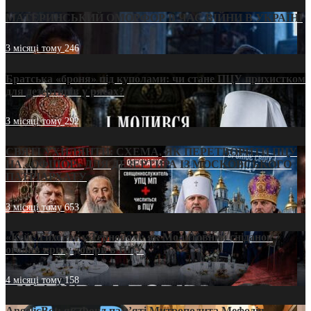
МАТЕРИНСЬКИЙ ОМОРФОР В ЧАС ВІЙНИ В УКРАЇНІ
3 місяці тому
246
Братська «броня» під куполами: чи стане ПЦУ прихистком
для дезертирів у рясах?
3 місяці тому
292
СВЯТІ УХИЛЯНТИ: СХЕМА, ЯК ПЕРЕТВОРИТИ ПЦУ
НА «ОФШОР» ДЛЯ ДЕЗЕРТИРА ІЗ МОСКОВСЬКОГО
ПАТРІАРХАТУ
3 місяці тому
653
«Кейс Тихона» у Тернополі: як Молитовний сніданок
оголив кризу довіри в ПЦУ
4 місяці тому
158
AngelicBot: як Фонд пам’яті Митрополита Мефодія