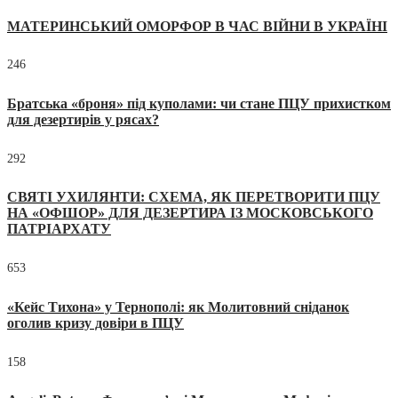
МАТЕРИНСЬКИЙ ОМОРФОР В ЧАС ВІЙНИ В УКРАЇНІ
246
Братська «броня» під куполами: чи стане ПЦУ прихистком
для дезертирів у рясах?
292
СВЯТІ УХИЛЯНТИ: СХЕМА, ЯК ПЕРЕТВОРИТИ ПЦУ
НА «ОФШОР» ДЛЯ ДЕЗЕРТИРА ІЗ МОСКОВСЬКОГО
ПАТРІАРХАТУ
653
«Кейс Тихона» у Тернополі: як Молитовний сніданок
оголив кризу довіри в ПЦУ
158