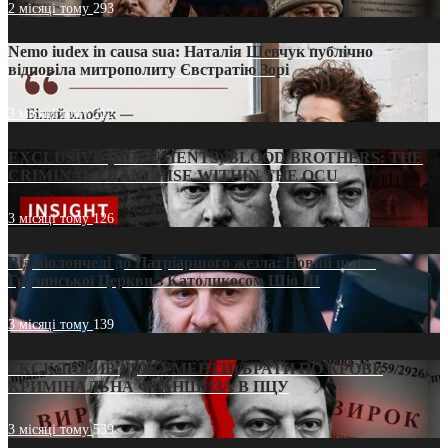
2 місяці тому
293
Nemo iudex in causa sua: Наталія Шевчук публічно
відповіла митрополиту Євстратію Зорі
3 місяці тому
212
EXCLUSIVE (DOCUMENTS)/BLOOD BROTHERS: THE
CRIMINAL FRANCHISE WITHIN THE OCU
3 місяці тому
126
Від віолончелі до Патріаршого жезла: Новий шлях
Грузинської Церкви з Католикосом Шіо III
3 місяці тому
139
ЕКСКЛЮЗИВ (ДОКУМЕНТИ)/БРАТИ ПО КРОВІ:
КРИМІНАЛЬНА ФРАНШИЗА В ПЦУ
3 місяці тому
539