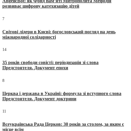
AngelicBot: як Фонд пам’яті Митрополита Мефодія
розвиває цифрову катехизацію дітей
7
Світові лідери в Києві: богословський погляд на день
міжнародної солідарності
14
35 років свободи совісті: періодизація зі слова
Предстоятеля. Документ епохи
8
Церква і держава в Україні: формула зі вступного слова
Предстоятеля. Документ доктрини
11
Всеукраїнська Рада Церков: 30 років за столом, за яким є
місце всім