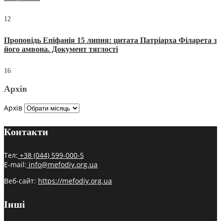
12
Проповідь Епіфанія 15 липня: цитата Патріарха Філарета з
його амвона. Документ тяглості
16
Архів
Архів
Контакти
Тел:
+38 (044) 599-000-5
E-mail:
info@mefodiy.org.ua
Веб-сайт:
https://mefodiy.org.ua
Інші