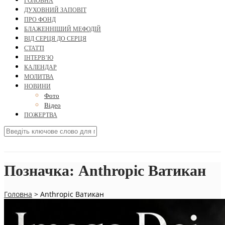
ГОЛОВНА
ДУХОВНИЙ ЗАПОВІТ
ПРО ФОНД
БЛАЖЕННІШИЙ МЕФОДІЙ
ВІД СЕРЦЯ ДО СЕРЦЯ
СТАТТІ
ІНТЕРВ’Ю
КАЛЕНДАР
МОЛИТВА
НОВИНИ
Фото
Відео
ПОЖЕРТВА
Позначка:
Anthropic Ватикан
Головна
>
Anthropic Ватикан