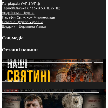
Патріархія УАПЦ (УПЦ)
Тернопільська Єпархія УАПЦ (УПЦ)
Андріївська Церква
Парафія Св. Жінок-Мироносиць
Помісна Церква України
Щедрик – Церковна Лавка
Соц.медіа
Останні новини
Захистити святині — означає захистити пам’ять людства:
Фонд пам’яті Митрополита Мефодія підтримує
міжнародну петицію щодо участі Росії в ЮНЕСКО
1 місяць тому
58
ПРИСМАК «РУССЬКОГО МІРА» в ПЦУ: ексклюзивні
документи, вирок і російський слід у Тернопільсько-
Бучацькій єпархії