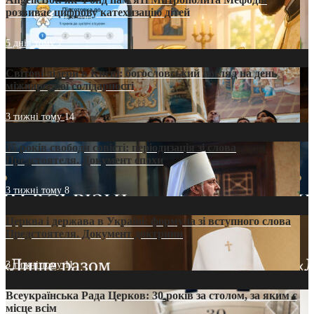
розвиває цифрову катехизацію дітей
5 днів тому
7
Світові лідери в Києві: богословський погляд на день
міжнародної солідарності
3 тижні тому
14
35 років свободи совісті: періодизація зі слова
Предстоятеля. Документ епохи
3 тижні тому
8
Церква і держава в Україні: формула зі вступного слова
Предстоятеля. Документ доктрини
3 тижні тому
11
Всеукраїнська Рада Церков: 30 років за столом, за яким є
місце всім