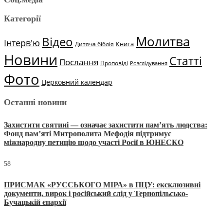
Категорії
Молитва
Відео
Інтерв'ю
Книга
Дитяча біблія
Новини
Статті
Послання
Проповіді
Розслідування
Фото
Церковний календар
Останні новини
Захистити святині — означає захистити пам’ять людства:
Фонд пам’яті Митрополита Мефодія підтримує
міжнародну петицію щодо участі Росії в ЮНЕСКО
58
ПРИСМАК «РУССЬКОГО МІРА» в ПЦУ: ексклюзивні
документи, вирок і російський слід у Тернопільсько-
Бучацькій єпархії