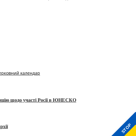
ерковний календар
тицію щодо участі Росії в ЮНЕСКО
STOP
рхії