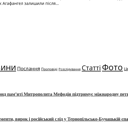
ик Агафангел залишили після…
вини
Фото
Статті
Послання
Ц
Проповіді
Розслідування
Фонд пам’яті Митрополита Мефодія підтримує міжнародну пе
, вирок і російський слід у Тернопільсько-Бучацькій єпа