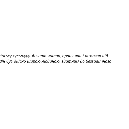
їнську культуру, багато читав, працював і вимагав від
Він був дійсно щирою людиною, здатним до беззавітного