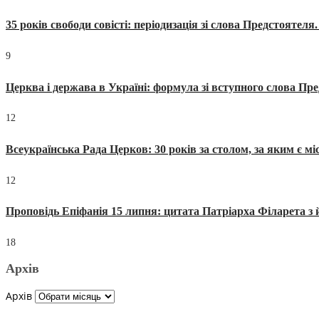
35 років свободи совісті: періодизація зі слова Предстоятел
9
Церква і держава в Україні: формула зі вступного слова П
12
Всеукраїнська Рада Церков: 30 років за столом, за яким є мі
12
Проповідь Епіфанія 15 липня: цитата Патріарха Філарета з 
18
Архів
Архів