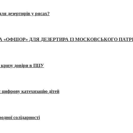
ля дезертирів у рясах?
А «ОФШОР» ДЛЯ ДЕЗЕРТИРА ІЗ МОСКОВСЬКОГО ПАТР
 кризу довіри в ПЦУ
 цифрову катехизацію дітей
одної солідарності