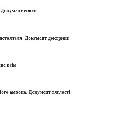
я. Документ епохи
редстоятеля. Документ доктрини
сце всім
його амвона. Документ тяглості