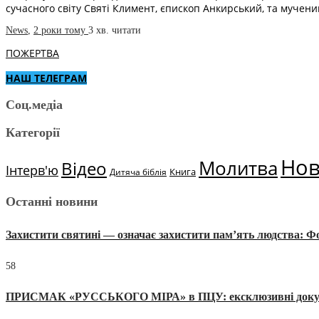
сучасного світу Святі Климент, єпископ Анкирський, та мучен
News
,
2 роки тому
3 хв.
читати
ПОЖЕРТВА
НАШ ТЕЛЕГРАМ
Соц.медіа
Категорії
Но
Молитва
Відео
Інтерв'ю
Книга
Дитяча біблія
Останні новини
Захистити святині — означає захистити пам’ять людства: 
58
ПРИСМАК «РУССЬКОГО МІРА» в ПЦУ: ексклюзивні документи