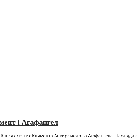
мент і Агафангел
й шлях святих Климента Анкирського та Агафангела. Насліддя с