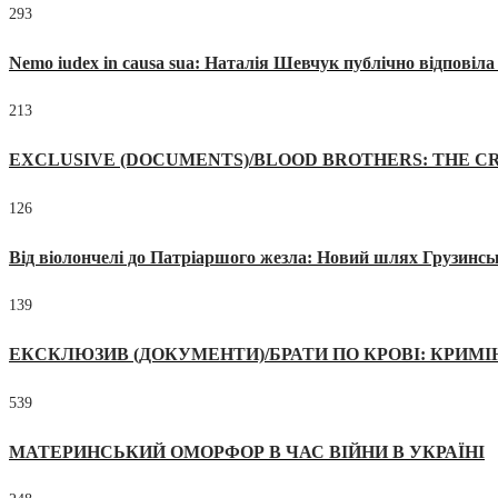
293
Nemo iudex in causa sua: Наталія Шевчук публічно відповіл
213
EXCLUSIVE (DOCUMENTS)/BLOOD BROTHERS: THE CR
126
Від віолончелі до Патріаршого жезла: Новий шлях Грузинсь
139
ЕКСКЛЮЗИВ (ДОКУМЕНТИ)/БРАТИ ПО КРОВІ: КРИМ
539
МАТЕРИНСЬКИЙ ОМОРФОР В ЧАС ВІЙНИ В УКРАЇНІ