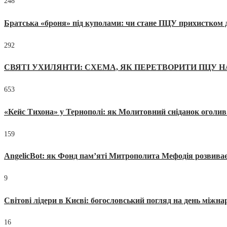
248
Братська «броня» під куполами: чи стане ПЦУ прихистком д
292
СВЯТІ УХИЛЯНТИ: СХЕМА, ЯК ПЕРЕТВОРИТИ ПЦУ Н
653
«Кейс Тихона» у Тернополі: як Молитовний сніданок оголив
159
AngelicBot: як Фонд пам’яті Митрополита Мефодія розвиває
9
Світові лідери в Києві: богословський погляд на день міжнар
16