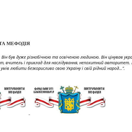
ТА МЕФОДІЯ
Він був дуже різнобічною та освіченою людиною. Він цінував укра
т, вчитель і приклад для наслідування, непохитний авторитет. 
умів любити безкорисливо свою Україну і свій рідний народ…”.