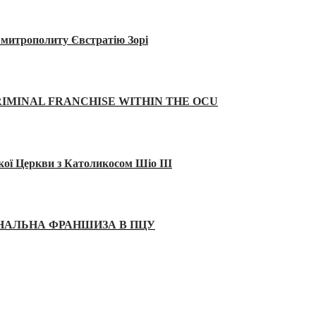
а митрополиту Євстратію Зорі
IMINAL FRANCHISE WITHIN THE OCU
кої Церкви з Католикосом Шіо III
ІНАЛЬНА ФРАНШИЗА В ПЦУ