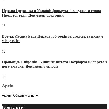
10
Церква і держава в Україні: формула зі вступного слова
Предстоятеля. Документ доктрини
13
Всеукраїнська Рада Церков: 30 років за столом, за яким є
місце всім
12
Проповідь Епіфанія 15 липня: цитата Патріарха Філарета з
його амвона. Документ тяглості
18
Архів
Архів
Контакти