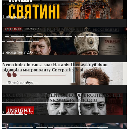
міжнародну петицію щодо участі Росії в ЮНЕСКО
1 місяць тому
58
ПРИСМАК «РУССЬКОГО МІРА» в ПЦУ: ексклюзивні
документи, вирок і російський слід у Тернопільсько-
Бучацькій єпархії
2 місяці тому
295
Nemo iudex in causa sua: Наталія Шевчук публічно
відповіла митрополиту Євстратію Зорі
3 місяці тому
213
EXCLUSIVE (DOCUMENTS)/BLOOD BROTHERS: THE
CRIMINAL FRANCHISE WITHIN THE OCU
3 місяці тому
127
Від віолончелі до Патріаршого жезла: Новий шлях