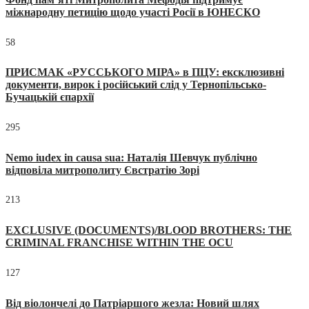
міжнародну петицію щодо участі Росії в ЮНЕСКО
58
ПРИСМАК «РУССЬКОГО МІРА» в ПЦУ: ексклюзивні
документи, вирок і російський слід у Тернопільсько-
Бучацькій єпархії
295
Nemo iudex in causa sua: Наталія Шевчук публічно
відповіла митрополиту Євстратію Зорі
213
EXCLUSIVE (DOCUMENTS)/BLOOD BROTHERS: THE
CRIMINAL FRANCHISE WITHIN THE OCU
127
Від віолончелі до Патріаршого жезла: Новий шлях