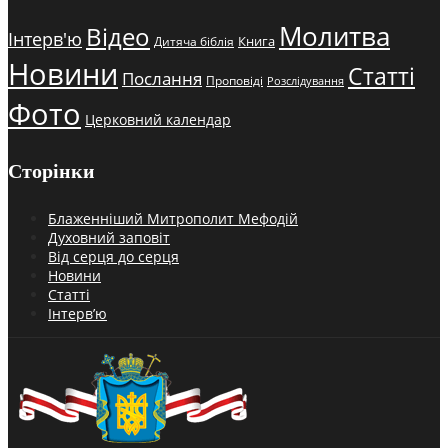
Молитва
Відео
Інтерв'ю
Книга
Дитяча біблія
Новини
Статті
Послання
Проповіді
Розслідування
Фото
Церковний календар
Сторінки
Блаженніший Митрополит Мефодій
Духовний заповіт
Від серця до серця
Новини
Статті
Інтерв’ю