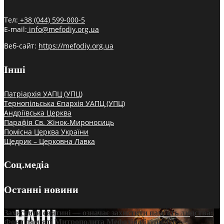
Тел:
+38 (044) 599-000-5
E-mail:
info@mefodiy.org.ua
Веб-сайт:
https://mefodiy.org.ua
Інші
Патріархія УАПЦ (УПЦ)
Тернопільська Єпархія УАПЦ (УПЦ)
Андріївська Церква
Парафія Св. Жінок-Мироносиць
Помісна Церква України
Щедрик – Церковна Лавка
Соц.медіа
Останні новини
Захистити святині — означає захистити пам’ять людства:
Фонд пам’яті Митрополита Мефодія підтримує