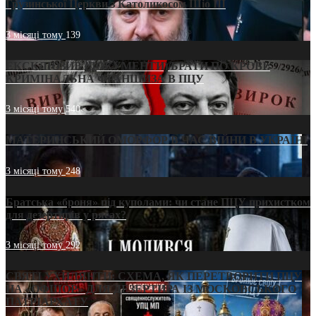
Грузинської Церкви з Католикосом Шіо III
3 місяці тому
139
ЕКСКЛЮЗИВ (ДОКУМЕНТИ)/БРАТИ ПО КРОВІ:
КРИМІНАЛЬНА ФРАНШИЗА В ПЦУ
3 місяці тому
540
МАТЕРИНСЬКИЙ ОМОРФОР В ЧАС ВІЙНИ В УКРАЇНІ
3 місяці тому
248
Братська «броня» під куполами: чи стане ПЦУ прихистком
для дезертирів у рясах?
3 місяці тому
292
СВЯТІ УХИЛЯНТИ: СХЕМА, ЯК ПЕРЕТВОРИТИ ПЦУ
НА «ОФШОР» ДЛЯ ДЕЗЕРТИРА ІЗ МОСКОВСЬКОГО
ПАТРІАРХАТУ