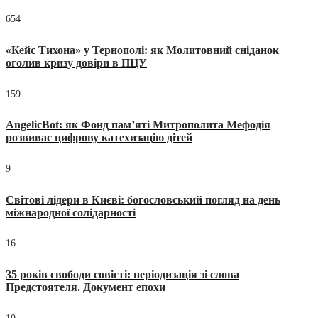
654
«Кейс Тихона» у Тернополі: як Молитовний сніданок
оголив кризу довіри в ПЦУ
159
AngelicBot: як Фонд пам’яті Митрополита Мефодія
розвиває цифрову катехизацію дітей
9
Світові лідери в Києві: богословський погляд на день
міжнародної солідарності
16
35 років свободи совісті: періодизація зі слова
Предстоятеля. Документ епохи