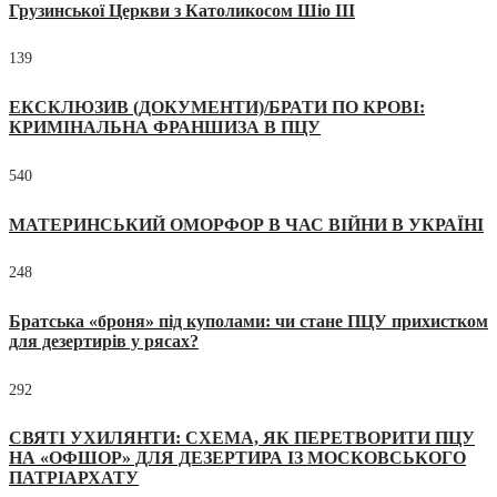
Грузинської Церкви з Католикосом Шіо III
139
ЕКСКЛЮЗИВ (ДОКУМЕНТИ)/БРАТИ ПО КРОВІ:
КРИМІНАЛЬНА ФРАНШИЗА В ПЦУ
540
МАТЕРИНСЬКИЙ ОМОРФОР В ЧАС ВІЙНИ В УКРАЇНІ
248
Братська «броня» під куполами: чи стане ПЦУ прихистком
для дезертирів у рясах?
292
СВЯТІ УХИЛЯНТИ: СХЕМА, ЯК ПЕРЕТВОРИТИ ПЦУ
НА «ОФШОР» ДЛЯ ДЕЗЕРТИРА ІЗ МОСКОВСЬКОГО
ПАТРІАРХАТУ