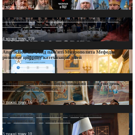
3 місяці тому
654
«Кейс Тихона» у Тернополі: як Молитовний сніданок
оголив кризу довіри в ПЦУ
4 місяці тому
159
AngelicBot: як Фонд пам’яті Митрополита Мефодія
розвиває цифрову катехизацію дітей
5 днів тому
9
Світові лідери в Києві: богословський погляд на день
міжнародної солідарності
3 тижні тому
16
35 років свободи совісті: періодизація зі слова
Предстоятеля. Документ епохи
3 тижні тому
10