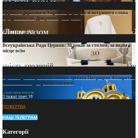
Церква і держава в Україні: формула зі вступного слова
Предстоятеля. Документ доктрини
3 тижні тому
13
Всеукраїнська Рада Церков: 30 років за столом, за яким є
місце всім
3 тижні тому
12
Проповідь Епіфанія 15 липня: цитата Патріарха Філарета з
його амвона. Документ тяглості
3 тижні тому
18
ПОЖЕРТВА
НАШ ТЕЛЕГРАМ
Категорії