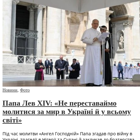
Новини
,
Фото
Папа Лев XIV: «Не переставаймо
молитися за мир в Україні й у всьому
світі»
Під час молитви «Ангел Господній» Папа згадав про війну в
Україні, трагедії в Нігерії та Судані й закликав до братерства.