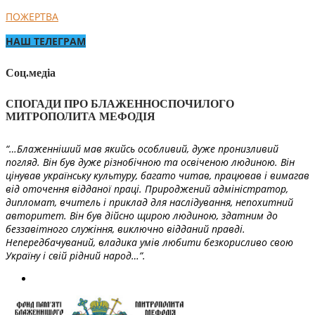
ПОЖЕРТВА
НАШ ТЕЛЕГРАМ
Соц.медіа
СПОГАДИ ПРО БЛАЖЕННОСПОЧИЛОГО
МИТРОПОЛИТА МЕФОДІЯ
“…Блаженніший мав якийсь особливий, дуже пронизливий
погляд. Він був дуже різнобічною та освіченою людиною. Він
цінував українську культуру, багато читав, працював і вимагав
від оточення відданої праці. Природжений адміністратор,
дипломат, вчитель і приклад для наслідування, непохитний
авторитет. Він був дійсно щирою людиною, здатним до
беззавітного служіння, виключно відданий правді.
Непередбачуваний, владика умів любити безкорисливо свою
Україну і свій рідний народ…”.