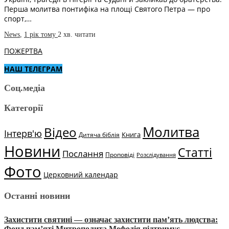
Перша молитва понтифіка на площі Святого Петра — про
спорт,…
News
,
1 рік тому
2 хв.
читати
ПОЖЕРТВА
НАШ ТЕЛЕГРАМ
Соц.медіа
Категорії
Молитва
Відео
Інтерв'ю
Книга
Дитяча біблія
Новини
Статті
Послання
Проповіді
Розслідування
Фото
Церковний календар
Останні новини
Захистити святині — означає захистити пам’ять людства:
Фонд пам’яті Митрополита Мефодія підтримує