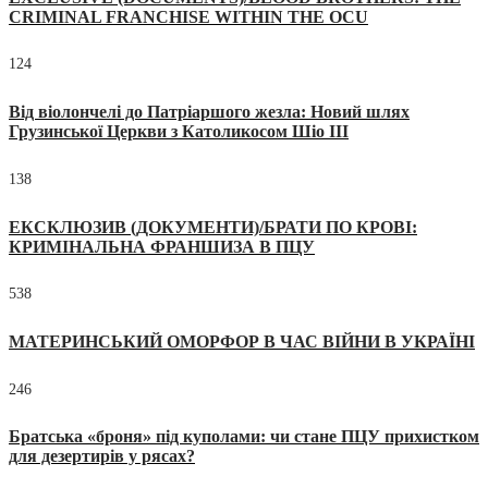
CRIMINAL FRANCHISE WITHIN THE OCU
124
Від віолончелі до Патріаршого жезла: Новий шлях
Грузинської Церкви з Католикосом Шіо III
138
ЕКСКЛЮЗИВ (ДОКУМЕНТИ)/БРАТИ ПО КРОВІ:
КРИМІНАЛЬНА ФРАНШИЗА В ПЦУ
538
МАТЕРИНСЬКИЙ ОМОРФОР В ЧАС ВІЙНИ В УКРАЇНІ
246
Братська «броня» під куполами: чи стане ПЦУ прихистком
для дезертирів у рясах?