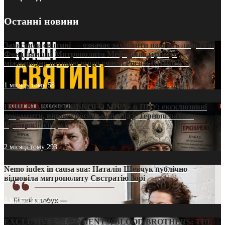
Останні новини
Захистити святині — означає захистити пам’ять людства:
Фонд пам’яті Митрополита Мефодія підтримує
міжнародну петицію щодо участі Росії в ЮНЕСКО
1 місяць тому
58
ПРИСМАК «РУССЬКОГО МІРА» в ПЦУ: ексклюзивні
документи, вирок і російський слід у Тернопільсько-
Бучацькій єпархії
2 місяці тому
293
Nemo iudex in causa sua: Наталія Шевчук публічно
відповіла митрополиту Євстратію Зорі
3 місяці тому
212
EXCLUSIVE (DOCUMENTS)/BLOOD BROTHERS: THE