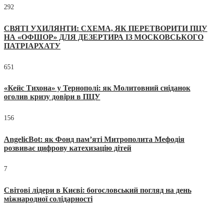
292
СВЯТІ УХИЛЯНТИ: СХЕМА, ЯК ПЕРЕТВОРИТИ ПЦУ
НА «ОФШОР» ДЛЯ ДЕЗЕРТИРА ІЗ МОСКОВСЬКОГО
ПАТРІАРХАТУ
651
«Кейс Тихона» у Тернополі: як Молитовний сніданок
оголив кризу довіри в ПЦУ
156
AngelicBot: як Фонд пам’яті Митрополита Мефодія
розвиває цифрову катехизацію дітей
7
Світові лідери в Києві: богословський погляд на день
міжнародної солідарності