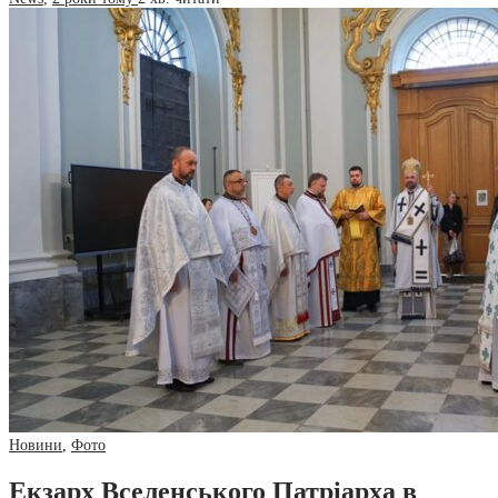
Новини
,
Фото
Екзарх Вселенського Патріарха в