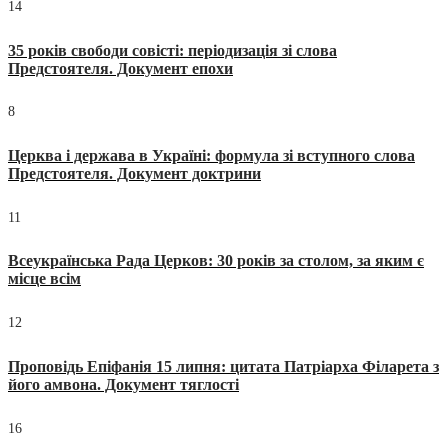
14
35 років свободи совісті: періодизація зі слова
Предстоятеля. Документ епохи
8
Церква і держава в Україні: формула зі вступного слова
Предстоятеля. Документ доктрини
11
Всеукраїнська Рада Церков: 30 років за столом, за яким є
місце всім
12
Проповідь Епіфанія 15 липня: цитата Патріарха Філарета з
його амвона. Документ тяглості
16