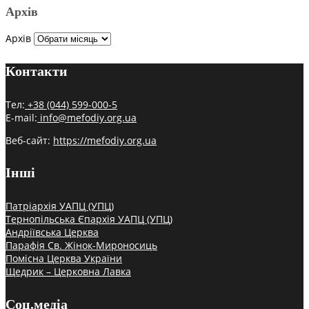
Архів
Архів
Контакти
Тел:
+38 (044) 599-000-5
E-mail:
info@mefodiy.org.ua
Веб-сайт:
https://mefodiy.org.ua
Інші
Патріархія УАПЦ (УПЦ)
Тернопільська Єпархія УАПЦ (УПЦ)
Андріївська Церква
Парафія Св. Жінок-Мироносиць
Помісна Церква України
Щедрик – Церковна Лавка
Соц.медіа