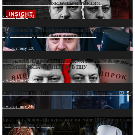
CRIMINAL FRANCHISE WITHIN THE OCU
3 місяці тому
124
Від віолончелі до Патріаршого жезла: Новий шлях
Грузинської Церкви з Католикосом Шіо III
3 місяці тому
138
ЕКСКЛЮЗИВ (ДОКУМЕНТИ)/БРАТИ ПО КРОВІ:
КРИМІНАЛЬНА ФРАНШИЗА В ПЦУ
3 місяці тому
538
МАТЕРИНСЬКИЙ ОМОРФОР В ЧАС ВІЙНИ В УКРАЇНІ
3 місяці тому
246
Братська «броня» під куполами: чи стане ПЦУ прихистком
для дезертирів у рясах?