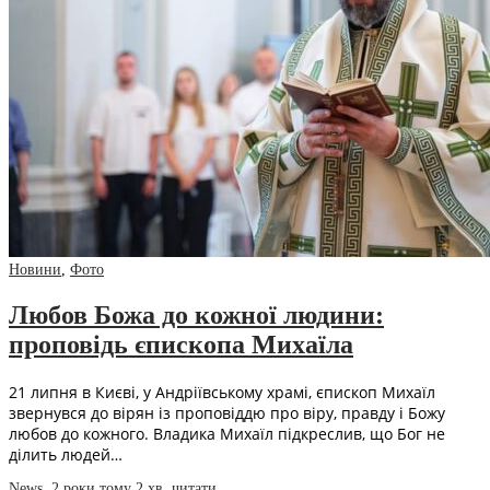
Новини
,
Фото
Любов Божа до кожної людини:
проповідь єпископа Михаїла
21 липня в Києві, у Андріївському храмі, єпископ Михаїл
звернувся до вірян із проповіддю про віру, правду і Божу
любов до кожного. Владика Михаїл підкреслив, що Бог не
ділить людей…
News
,
2 роки тому
2 хв.
читати