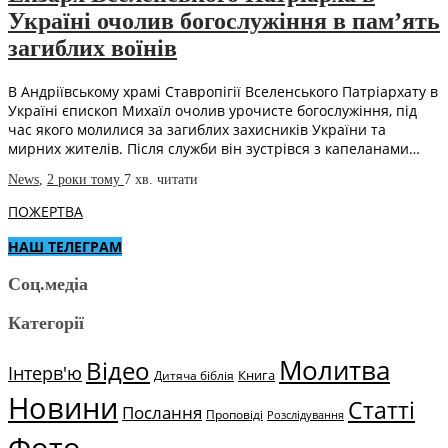
Україні очолив богослужіння в пам’ять
загиблих воїнів
В Андріївському храмі Ставропігії Вселенського Патріархату в
Україні єпископ Михаїл очолив урочисте богослужіння, під
час якого молилися за загиблих захисників України та
мирних жителів. Після служби він зустрівся з капеланами…
News
,
2 роки тому
7 хв.
читати
ПОЖЕРТВА
НАШ ТЕЛЕГРАМ
Соц.медіа
Категорії
Молитва
Відео
Інтерв'ю
Книга
Дитяча біблія
Новини
Статті
Послання
Проповіді
Розслідування
Фото