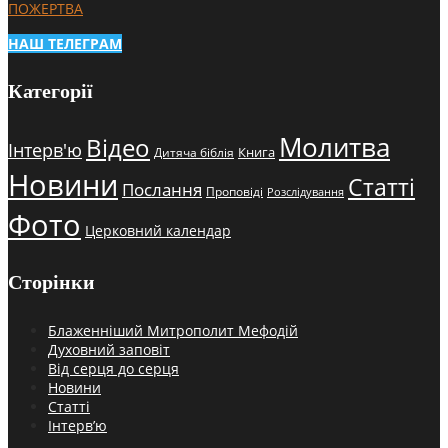
ПОЖЕРТВА
НАШ ТЕЛЕГРАМ
Категорії
Молитва
Відео
Інтерв'ю
Книга
Дитяча біблія
Новини
Статті
Послання
Проповіді
Розслідування
Фото
Церковний календар
Сторінки
Блаженніший Митрополит Мефодій
Духовний заповіт
Від серця до серця
Новини
Статті
Інтерв’ю