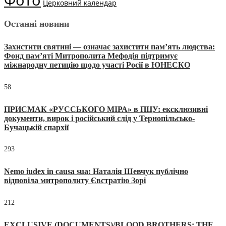
Церковний календар
Останні новини
Захистити святині — означає захистити пам’ять людства:
Фонд пам’яті Митрополита Мефодія підтримує
міжнародну петицію щодо участі Росії в ЮНЕСКО
58
ПРИСМАК «РУССЬКОГО МІРА» в ПЦУ: ексклюзивні
документи, вирок і російський слід у Тернопільсько-
Бучацькій єпархії
293
Nemo iudex in causa sua: Наталія Шевчук публічно
відповіла митрополиту Євстратію Зорі
212
EXCLUSIVE (DOCUMENTS)/BLOOD BROTHERS: THE