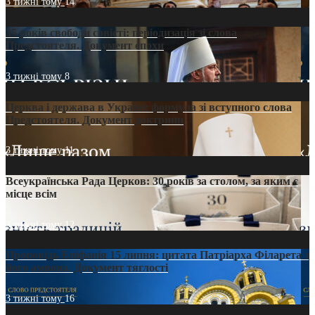
3 тижні тому
14
35 років свободи совісті: періодизація зі слова
Предстоятеля. Документ епохи
3 тижні тому
8
Церква і держава в Україні: формула зі вступного слова
Предстоятеля. Документ доктрини
3 тижні тому
11
Всеукраїнська Рада Церков: 30 років за столом, за яким є
місце всім
3 тижні тому
12
Проповідь Епіфанія 15 липня: цитата Патріарха Філарета з
його амвона. Документ тяглості
3 тижні тому
16