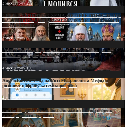
3 місяці тому
292
СВЯТІ УХИЛЯНТИ: СХЕМА, ЯК ПЕРЕТВОРИТИ ПЦУ
НА «ОФШОР» ДЛЯ ДЕЗЕРТИРА ІЗ МОСКОВСЬКОГО
ПАТРІАРХАТУ
3 місяці тому
651
«Кейс Тихона» у Тернополі: як Молитовний сніданок
оголив кризу довіри в ПЦУ
4 місяці тому
156
AngelicBot: як Фонд пам’яті Митрополита Мефодія
розвиває цифрову катехизацію дітей
4 дні тому
7
Світові лідери в Києві: богословський погляд на день
міжнародної солідарності