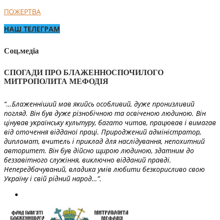
ПОЖЕРТВА
НАШ ТЕЛЕГРАМ
Соц.медіа
СПОГАДИ ПРО БЛАЖЕННОСПОЧИЛОГО
МИТРОПОЛИТА МЕФОДІЯ
“…Блаженніший мав якийсь особливий, дуже пронизливий
погляд. Він був дуже різнобічною та освіченою людиною. Він
цінував українську культуру, багато читав, працював і вимагав
від оточення відданої праці. Природжений адміністратор,
дипломат, вчитель і приклад для наслідування, непохитний
авторитет. Він був дійсно щирою людиною, здатним до
беззавітного служіння, виключно відданий правді.
Непередбачуваний, владика умів любити безкорисливо свою
Україну і свій рідний народ…”.