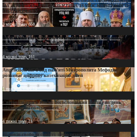
СВЯТІ УХИЛЯНТИ: СХЕМА, ЯК ПЕРЕТВОРИТИ ПЦУ
НА «ОФШОР» ДЛЯ ДЕЗЕРТИРА ІЗ МОСКОВСЬКОГО
ПАТРІАРХАТУ
3 місяці тому
658
«Кейс Тихона» у Тернополі: як Молитовний сніданок
оголив кризу довіри в ПЦУ
4 місяці тому
161
AngelicBot: як Фонд пам’яті Митрополита Мефодія
розвиває цифрову катехизацію дітей
1 тиждень тому
14
Світові лідери в Києві: богословський погляд на день
міжнародної солідарності
4 тижні тому
21
35 років свободи совісті: періодизація зі слова