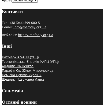
Архів
Контакти
Тел:
+38 (044) 599-000-5
E-mail:
info@mefodiy.org.ua
Веб-сайт:
https://mefodiy.org.ua
Інші
Патріархія УАПЦ (УПЦ)
Тернопільська Єпархія УАПЦ (УПЦ)
Андріївська Церква
Парафія Св. Жінок-Мироносиць
Помісна Церква України
Щедрик – Церковна Лавка
Соц.медіа
Останні новини