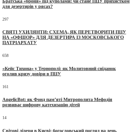
Братська «броня» під куполами: чи стане ПЦУ прихистком
для дезертирів у рясах?
297
СВЯТІ УХИЛЯНТИ: СХЕМА, ЯК ПЕРЕТВОРИТИ ПЦУ
НА «ОФШОР» ДЛЯ ДЕЗЕРТИРА ІЗ МОСКОВСЬКОГО
ПАТРІАРХАТУ
658
«Кейс Тихона» у Тернополі: як Молитовний сніданок
оголив кризу довіри в ПЦУ
161
AngelicBot: як Фонд пам’яті Митрополита Мефодія
розвиває цифрову катехизацію дітей
14
Світові лідери в Києві: богословський погляд на день