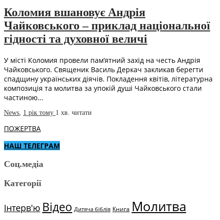
Коломия вшановує Андрія
Чайковського – приклад національної
гідності та духовної величі
У місті Коломия провели пам’ятний захід на честь Андрія
Чайковського. Священик Василь Деркач закликав берегти
спадщину українських діячів. Покладення квітів, літературна
композиція та молитва за упокій душі Чайковського стали
частиною…
News
,
1 рік тому
1 хв.
читати
ПОЖЕРТВА
НАШ ТЕЛЕГРАМ
Соц.медіа
Категорії
Молитва
Відео
Інтерв'ю
Книга
Дитяча біблія