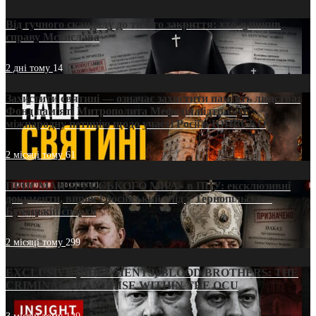
Від гучного скандалу до тихого закриття: хто зупинив
справу Мстислава
2 дні тому
14
Захистити святині — означає захистити пам’ять людства:
Фонд пам’яті Митрополита Мефодія підтримує
міжнародну петицію щодо участі Росії в ЮНЕСКО
2 місяці тому
61
ПРИСМАК «РУССЬКОГО МІРА» в ПЦУ: ексклюзивні
документи, вирок і російський слід у Тернопільсько-
Бучацькій єпархії
2 місяці тому
299
EXCLUSIVE (DOCUMENTS)/BLOOD BROTHERS: THE
CRIMINAL FRANCHISE WITHIN THE OCU