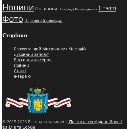
Новини
Статті
Послання
Проповіді
Розслідування
Фото
Церковний календар
Сторінки
Блаженніший Митрополит Мефодій
Духовний заповіт
Від серця до серця
Новини
Статті
Інтерв’ю
© 2015-2026 Всі права захищені.
Політика конфіденційності
файлів та Cookie