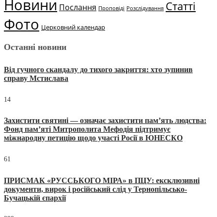
Новини
Статті
Послання
Проповіді
Розслідування
Фото
Церковний календар
Останні новини
Від гучного скандалу до тихого закриття: хто зупинив
справу Мстислава
14
Захистити святині — означає захистити пам’ять людства:
Фонд пам’яті Митрополита Мефодія підтримує
міжнародну петицію щодо участі Росії в ЮНЕСКО
61
ПРИСМАК «РУССЬКОГО МІРА» в ПЦУ: ексклюзивні
документи, вирок і російський слід у Тернопільсько-
Бучацькій єпархії