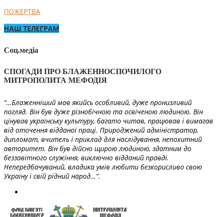
ПОЖЕРТВА
НАШ ТЕЛЕГРАМ
Соц.медіа
СПОГАДИ ПРО БЛАЖЕННОСПОЧИЛОГО
МИТРОПОЛИТА МЕФОДІЯ
“…Блаженніший мав якийсь особливий, дуже пронизливий
погляд. Він був дуже різнобічною та освіченою людиною. Він
цінував українську культуру, багато читав, працював і вимагав
від оточення відданої праці. Природжений адміністратор,
дипломат, вчитель і приклад для наслідування, непохитний
авторитет. Він був дійсно щирою людиною, здатним до
беззавітного служіння, виключно відданий правді.
Непередбачуваний, владика умів любити безкорисливо свою
Україну і свій рідний народ…”.