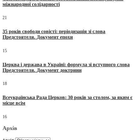
міжнародної солідарності
21
35 років свободи совісті: періодизація зі слова
Предстоятеля. Документ епохи
15
Церква і держава в Україні: формула зі вступного слова
Предстоятеля. Документ доктрини
18
Всеукраїнська Рада Церков: 30 років за столом, за яким є
місце всім
16
Архів