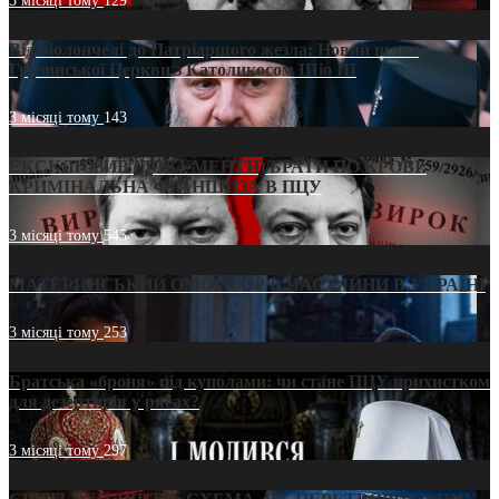
3 місяці тому
129
Від віолончелі до Патріаршого жезла: Новий шлях
Грузинської Церкви з Католикосом Шіо III
3 місяці тому
143
ЕКСКЛЮЗИВ (ДОКУМЕНТИ)/БРАТИ ПО КРОВІ:
КРИМІНАЛЬНА ФРАНШИЗА В ПЦУ
3 місяці тому
545
МАТЕРИНСЬКИЙ ОМОРФОР В ЧАС ВІЙНИ В УКРАЇНІ
3 місяці тому
253
Братська «броня» під куполами: чи стане ПЦУ прихистком
для дезертирів у рясах?
3 місяці тому
297