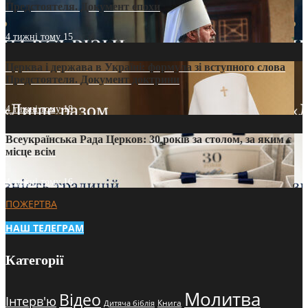
Предстоятеля. Документ епохи
4 тижні тому
15
Церква і держава в Україні: формула зі вступного слова
Предстоятеля. Документ доктрини
4 тижні тому
18
Всеукраїнська Рада Церков: 30 років за столом, за яким є
місце всім
4 тижні тому
16
ПОЖЕРТВА
НАШ ТЕЛЕГРАМ
Категорії
Молитва
Відео
Інтерв'ю
Книга
Дитяча біблія