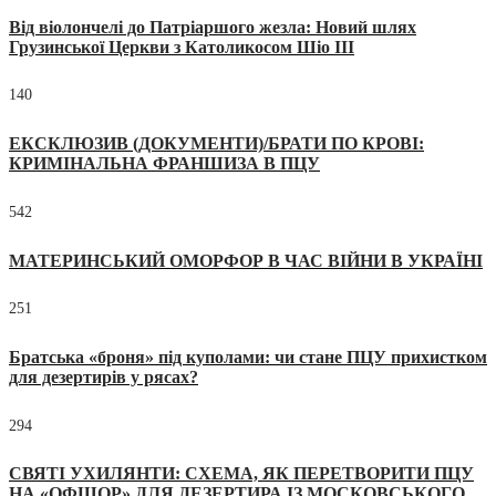
Від віолончелі до Патріаршого жезла: Новий шлях
Грузинської Церкви з Католикосом Шіо III
140
ЕКСКЛЮЗИВ (ДОКУМЕНТИ)/БРАТИ ПО КРОВІ:
КРИМІНАЛЬНА ФРАНШИЗА В ПЦУ
542
МАТЕРИНСЬКИЙ ОМОРФОР В ЧАС ВІЙНИ В УКРАЇНІ
251
Братська «броня» під куполами: чи стане ПЦУ прихистком
для дезертирів у рясах?
294
СВЯТІ УХИЛЯНТИ: СХЕМА, ЯК ПЕРЕТВОРИТИ ПЦУ
НА «ОФШОР» ДЛЯ ДЕЗЕРТИРА ІЗ МОСКОВСЬКОГО