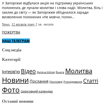
У Запоріжжі відбулася акція на підтримку українських
полонених, де лунали молитви і слова надії. Молитва, біль і
заклик до світу — як Запоріжжя об’єдналося заради
визволення полонених «Не мовчи, полон…
News
,
12 місяців тому
2 хв.
читати
ПОЖЕРТВА
НАШ ТЕЛЕГРАМ
Соц.медіа
Категорії
Молитва
Відео
Інтерв'ю
Книга
Дитяча біблія
Новини
Статті
Послання
Проповіді
Розслідування
Фото
Церковний календар
Останні новини