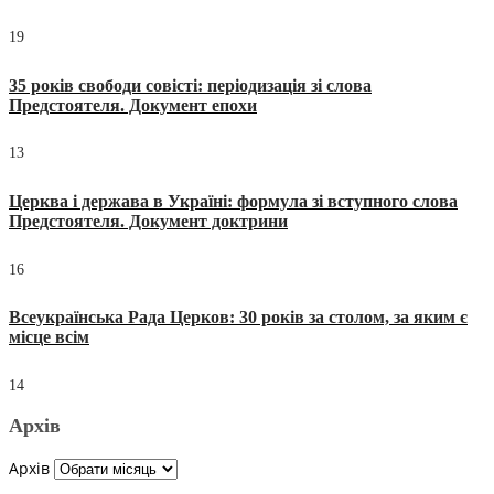
19
35 років свободи совісті: періодизація зі слова
Предстоятеля. Документ епохи
13
Церква і держава в Україні: формула зі вступного слова
Предстоятеля. Документ доктрини
16
Всеукраїнська Рада Церков: 30 років за столом, за яким є
місце всім
14
Архів
Архів