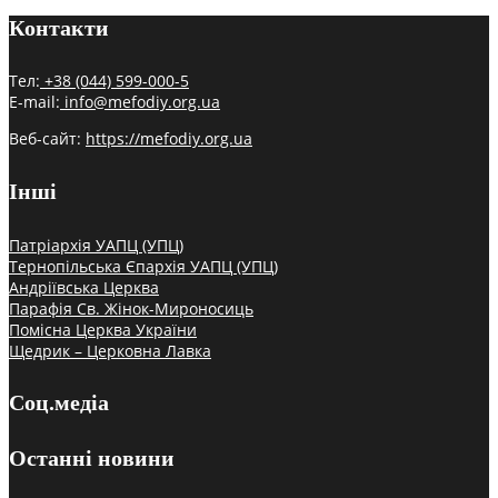
Контакти
Тел:
+38 (044) 599-000-5
E-mail:
info@mefodiy.org.ua
Веб-сайт:
https://mefodiy.org.ua
Інші
Патріархія УАПЦ (УПЦ)
Тернопільська Єпархія УАПЦ (УПЦ)
Андріївська Церква
Парафія Св. Жінок-Мироносиць
Помісна Церква України
Щедрик – Церковна Лавка
Соц.медіа
Останні новини