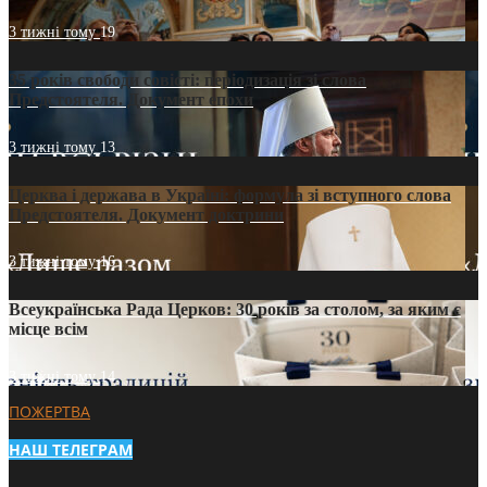
3 тижні тому
19
35 років свободи совісті: періодизація зі слова
Предстоятеля. Документ епохи
3 тижні тому
13
Церква і держава в Україні: формула зі вступного слова
Предстоятеля. Документ доктрини
3 тижні тому
16
Всеукраїнська Рада Церков: 30 років за столом, за яким є
місце всім
3 тижні тому
14
ПОЖЕРТВА
НАШ ТЕЛЕГРАМ