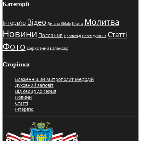
Категорії
Молитва
Відео
Інтерв'ю
Книга
Дитяча біблія
Новини
Статті
Послання
Проповіді
Розслідування
Фото
Церковний календар
Сторінки
Блаженніший Митрополит Мефодій
Духовний заповіт
Від серця до серця
Новини
Статті
Інтерв’ю