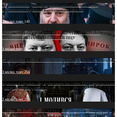
Від віолончелі до Патріаршого жезла: Новий шлях
Грузинської Церкви з Католикосом Шіо III
3 місяці тому
140
ЕКСКЛЮЗИВ (ДОКУМЕНТИ)/БРАТИ ПО КРОВІ:
КРИМІНАЛЬНА ФРАНШИЗА В ПЦУ
3 місяці тому
542
МАТЕРИНСЬКИЙ ОМОРФОР В ЧАС ВІЙНИ В УКРАЇНІ
3 місяці тому
251
Братська «броня» під куполами: чи стане ПЦУ прихистком
для дезертирів у рясах?
3 місяці тому
294
СВЯТІ УХИЛЯНТИ: СХЕМА, ЯК ПЕРЕТВОРИТИ ПЦУ
НА «ОФШОР» ДЛЯ ДЕЗЕРТИРА ІЗ МОСКОВСЬКОГО