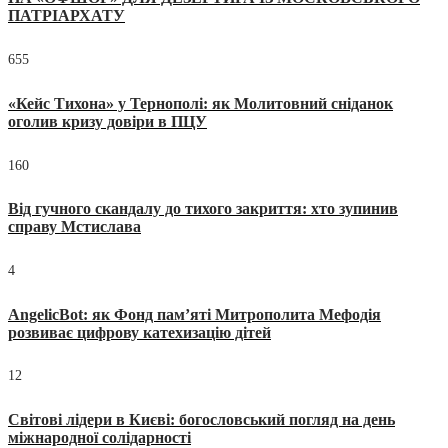
ПАТРІАРХАТУ
655
«Кейс Тихона» у Тернополі: як Молитовний сніданок
оголив кризу довіри в ПЦУ
160
Від гучного скандалу до тихого закриття: хто зупинив
справу Мстислава
4
AngelicBot: як Фонд пам’яті Митрополита Мефодія
розвиває цифрову катехизацію дітей
12
Світові лідери в Києві: богословський погляд на день
міжнародної солідарності