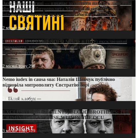
Захистити святині — означає захистити пам’ять людства:
Фонд пам’яті Митрополита Мефодія підтримує
міжнародну петицію щодо участі Росії в ЮНЕСКО
2 місяці тому
60
ПРИСМАК «РУССЬКОГО МІРА» в ПЦУ: ексклюзивні
документи, вирок і російський слід у Тернопільсько-
Бучацькій єпархії
2 місяці тому
298
Nemo iudex in causa sua: Наталія Шевчук публічно
відповіла митрополиту Євстратію Зорі
3 місяці тому
214
EXCLUSIVE (DOCUMENTS)/BLOOD BROTHERS: THE
CRIMINAL FRANCHISE WITHIN THE OCU
3 місяці тому
129