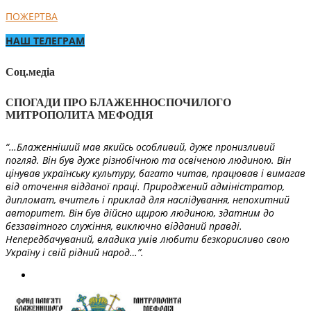
ПОЖЕРТВА
НАШ ТЕЛЕГРАМ
Соц.медіа
СПОГАДИ ПРО БЛАЖЕННОСПОЧИЛОГО
МИТРОПОЛИТА МЕФОДІЯ
“…Блаженніший мав якийсь особливий, дуже пронизливий
погляд. Він був дуже різнобічною та освіченою людиною. Він
цінував українську культуру, багато читав, працював і вимагав
від оточення відданої праці. Природжений адміністратор,
дипломат, вчитель і приклад для наслідування, непохитний
авторитет. Він був дійсно щирою людиною, здатним до
беззавітного служіння, виключно відданий правді.
Непередбачуваний, владика умів любити безкорисливо свою
Україну і свій рідний народ…”.