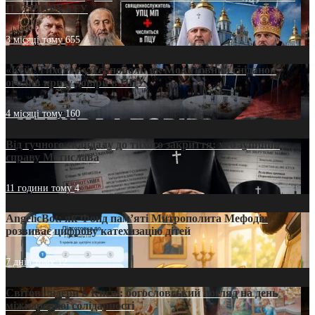
ПАТРІАРХАТУ
3 місяці тому
655
«Кейс Тихона» у Тернополі: як Молитовний сніданок
оголив кризу довіри в ПЦУ
4 місяці тому
160
Від гучного скандалу до тихого закриття: хто зупинив
справу Мстислава
11 години тому
4
AngelicBot: як Фонд пам’яті Митрополита Мефодія
розвиває цифрову катехизацію дітей
7 днів тому
12
Світові лідери в Києві: богословський погляд на день
міжнародної солідарності