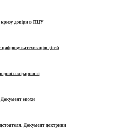
 кризу довіри в ПЦУ
 цифрову катехизацію дітей
одної солідарності
я. Документ епохи
редстоятеля. Документ доктрини