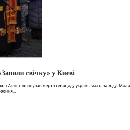
«Запали свічку» у Києві
коп Агапіт вшанував жертв геноциду українського народу. Молитв
ловення…