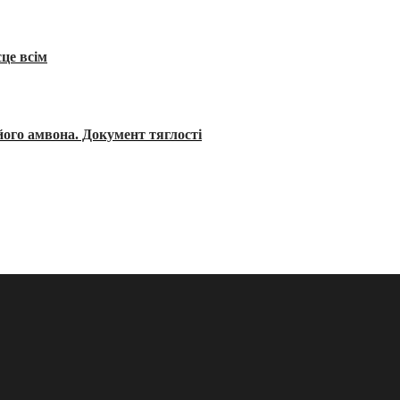
сце всім
його амвона. Документ тяглості