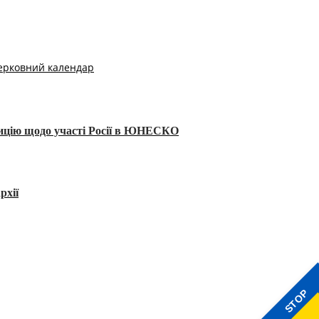
ерковний календар
тицію щодо участі Росії в ЮНЕСКО
рхії
STOP