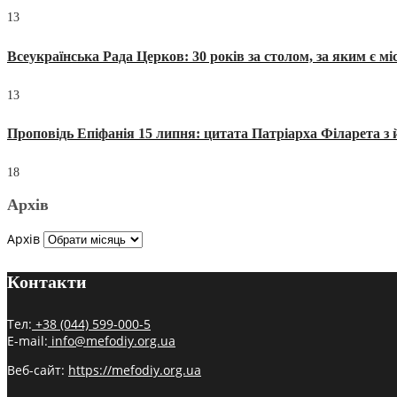
13
Всеукраїнська Рада Церков: 30 років за столом, за яким є мі
13
Проповідь Епіфанія 15 липня: цитата Патріарха Філарета з 
18
Архів
Архів
Контакти
Тел:
+38 (044) 599-000-5
E-mail:
info@mefodiy.org.ua
Веб-сайт:
https://mefodiy.org.ua