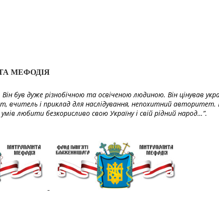
ТА МЕФОДІЯ
Він був дуже різнобічною та освіченою людиною. Він цінував укра
т, вчитель і приклад для наслідування, непохитний авторитет. 
умів любити безкорисливо свою Україну і свій рідний народ…”.