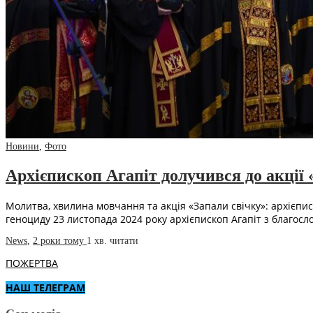
Новини
,
Фото
Архієпископ Агапіт долучився до акції 
Молитва, хвилина мовчання та акція «Запали свічку»: архієпис
геноциду 23 листопада 2024 року архієпископ Агапіт з благос
News
,
2 роки тому
1 хв.
читати
ПОЖЕРТВА
НАШ ТЕЛЕГРАМ