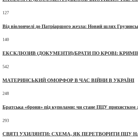
127
Від віолончелі до Патріаршого жезла: Новий шлях Грузинсь
140
ЕКСКЛЮЗИВ (ДОКУМЕНТИ)/БРАТИ ПО КРОВІ: КРИМ
542
МАТЕРИНСЬКИЙ ОМОРФОР В ЧАС ВІЙНИ В УКРАЇНІ
248
Братська «броня» під куполами: чи стане ПЦУ прихистком д
293
СВЯТІ УХИЛЯНТИ: СХЕМА, ЯК ПЕРЕТВОРИТИ ПЦУ Н