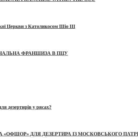
кої Церкви з Католикосом Шіо III
ІНАЛЬНА ФРАНШИЗА В ПЦУ
ля дезертирів у рясах?
А «ОФШОР» ДЛЯ ДЕЗЕРТИРА ІЗ МОСКОВСЬКОГО ПАТР