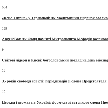
654
«Кейс Тихона» у Тернополі: як Молитовний сніданок оголив
159
AngelicBot: як Фонд пам’яті Митрополита Мефодія розвиває
9
Світові лідери в Києві: богословський погляд на день міжнар
16
35 років свободи совісті: періодизація зі слова Предстоятел
10
Церква і держава в Україні: формула зі вступного слова П