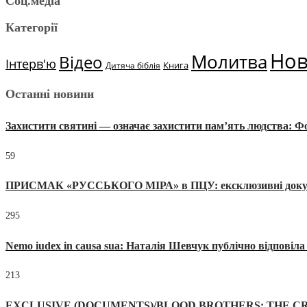
Соц.медіа
Категорії
Но
Молитва
Відео
Інтерв'ю
Книга
Дитяча біблія
Останні новини
Захистити святині — означає захистити пам’ять людства: 
59
ПРИСМАК «РУССЬКОГО МІРА» в ПЦУ: ексклюзивні документи
295
Nemo iudex in causa sua: Наталія Шевчук публічно відповіл
213
EXCLUSIVE (DOCUMENTS)/BLOOD BROTHERS: THE CR