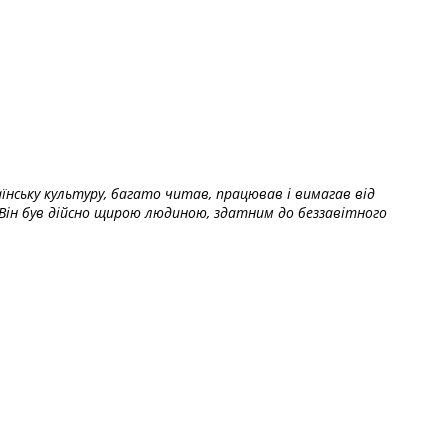
їнську культуру, багато читав, працював і вимагав від
Він був дійсно щирою людиною, здатним до беззавітного