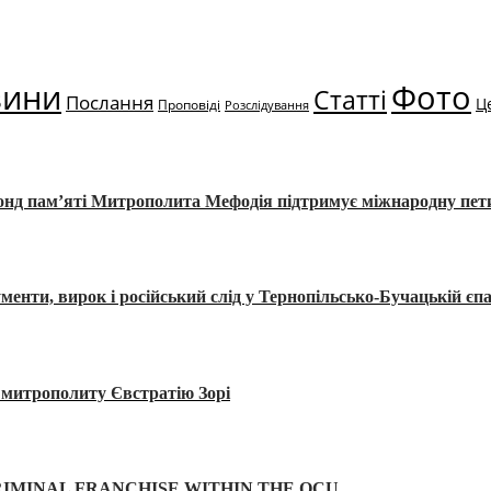
вини
Фото
Статті
Послання
Ц
Проповіді
Розслідування
Фонд пам’яті Митрополита Мефодія підтримує міжнародну пе
, вирок і російський слід у Тернопільсько-Бучацькій єпа
а митрополиту Євстратію Зорі
IMINAL FRANCHISE WITHIN THE OCU