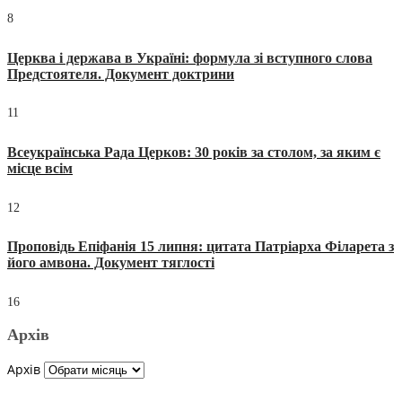
8
Церква і держава в Україні: формула зі вступного слова
Предстоятеля. Документ доктрини
11
Всеукраїнська Рада Церков: 30 років за столом, за яким є
місце всім
12
Проповідь Епіфанія 15 липня: цитата Патріарха Філарета з
його амвона. Документ тяглості
16
Архів
Архів