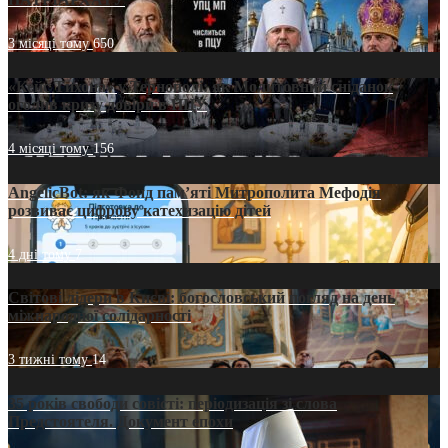
3 місяці тому
650
«Кейс Тихона» у Тернополі: як Молитовний сніданок
оголив кризу довіри в ПЦУ
4 місяці тому
156
AngelicBot: як Фонд пам’яті Митрополита Мефодія
розвиває цифрову катехизацію дітей
4 дні тому
7
Світові лідери в Києві: богословський погляд на день
міжнародної солідарності
3 тижні тому
14
35 років свободи совісті: періодизація зі слова
Предстоятеля. Документ епохи