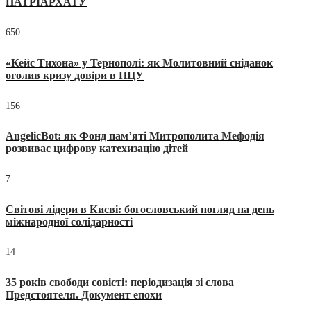
ПАТРІАРХАТУ
650
«Кейс Тихона» у Тернополі: як Молитовний сніданок
оголив кризу довіри в ПЦУ
156
AngelicBot: як Фонд пам’яті Митрополита Мефодія
розвиває цифрову катехизацію дітей
7
Світові лідери в Києві: богословський погляд на день
міжнародної солідарності
14
35 років свободи совісті: періодизація зі слова
Предстоятеля. Документ епохи