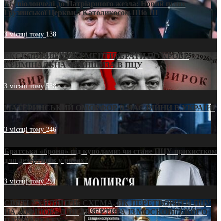
Від віолончелі до Патріаршого жезла: Новий шлях
Грузинської Церкви з Католикосом Шіо III
3 місяці тому
138
ЕКСКЛЮЗИВ (ДОКУМЕНТИ)/БРАТИ ПО КРОВІ:
КРИМІНАЛЬНА ФРАНШИЗА В ПЦУ
3 місяці тому
538
МАТЕРИНСЬКИЙ ОМОРФОР В ЧАС ВІЙНИ В УКРАЇНІ
3 місяці тому
246
Братська «броня» під куполами: чи стане ПЦУ прихистком
для дезертирів у рясах?
3 місяці тому
291
СВЯТІ УХИЛЯНТИ: СХЕМА, ЯК ПЕРЕТВОРИТИ ПЦУ
НА «ОФШОР» ДЛЯ ДЕЗЕРТИРА ІЗ МОСКОВСЬКОГО
ПАТРІАРХАТУ