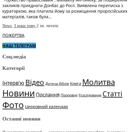
закликів приєднати Донбас до Росії. Виявлена переписка з
кураторкою, яка платила йому за розміщення проросійських
матеріалів, також була…
News
,
3 роки тому
2 хв.
читати
ПОЖЕРТВА
НАШ ТЕЛЕГРАМ
Соц.медіа
Категорії
Молитва
Відео
Інтерв'ю
Книга
Дитяча біблія
Новини
Статті
Послання
Проповіді
Розслідування
Фото
Церковний календар
Останні новини