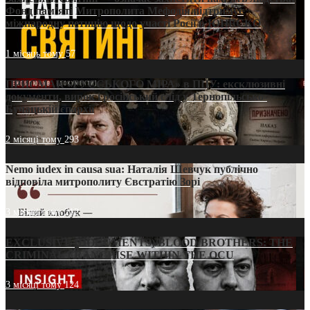
Фонд пам’яті Митрополита Мефодія підтримує
міжнародну петицію щодо участі Росії в ЮНЕСКО
1 місяць тому
57
ПРИСМАК «РУССЬКОГО МІРА» в ПЦУ: ексклюзивні
документи, вирок і російський слід у Тернопільсько-
Бучацькій єпархії
2 місяці тому
293
Nemo iudex in causa sua: Наталія Шевчук публічно
відповіла митрополиту Євстратію Зорі
3 місяці тому
212
EXCLUSIVE (DOCUMENTS)/BLOOD BROTHERS: THE
CRIMINAL FRANCHISE WITHIN THE OCU
3 місяці тому
124