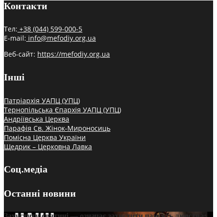
Контакти
Тел:
+38 (044) 599-000-5
E-mail:
info@mefodiy.org.ua
Веб-сайт:
https://mefodiy.org.ua
Інші
Патріархія УАПЦ (УПЦ)
Тернопільська Єпархія УАПЦ (УПЦ)
Андріївська Церква
Парафія Св. Жінок-Мироносиць
Помісна Церква України
Щедрик – Церковна Лавка
Соц.медіа
Останні новини
Захистити святині — означає захистити пам’ять людства: