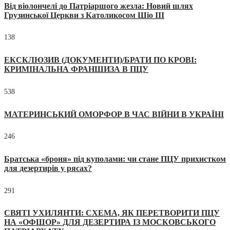
Від віолончелі до Патріаршого жезла: Новий шлях
Грузинської Церкви з Католикосом Шіо III
138
ЕКСКЛЮЗИВ (ДОКУМЕНТИ)/БРАТИ ПО КРОВІ:
КРИМІНАЛЬНА ФРАНШИЗА В ПЦУ
538
МАТЕРИНСЬКИЙ ОМОРФОР В ЧАС ВІЙНИ В УКРАЇНІ
246
Братська «броня» під куполами: чи стане ПЦУ прихистком
для дезертирів у рясах?
291
СВЯТІ УХИЛЯНТИ: СХЕМА, ЯК ПЕРЕТВОРИТИ ПЦУ
НА «ОФШОР» ДЛЯ ДЕЗЕРТИРА ІЗ МОСКОВСЬКОГО