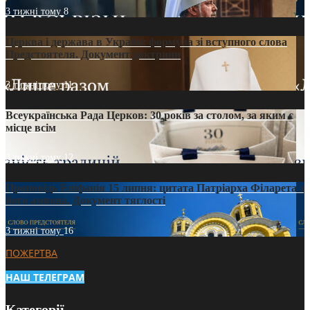
3 тижні тому
8
Церква і держава в Україні: формула зі вступного слова
Предстоятеля. Документ доктрини
3 тижні тому
11
Всеукраїнська Рада Церков: 30 років за столом, за яким є
місце всім
3 тижні тому
12
Проповідь Епіфанія 15 липня: цитата Патріарха Філарета з
його амвона. Документ тяглості
3 тижні тому
16
ПОЖЕРТВА
НАШ ТЕЛЕГРАМ
Категорії