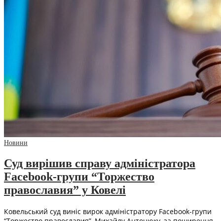
Новини
Суд вирішив справу адміністратора
Facebook-групи “Торжество
православия” у Ковелі
Ковельський суд виніс вирок адміністратору Facebook-групи
“Торжество православия”, Михайлу Антонюку, за поширення