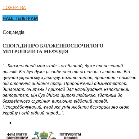
ПОЖЕРТВА
НАШ ТЕЛЕГРАМ
Соц.медіа
СПОГАДИ ПРО БЛАЖЕННОСПОЧИЛОГО
МИТРОПОЛИТА МЕФОДІЯ
“…Блаженніший мав якийсь особливий, дуже пронизливий
погляд. Він був дуже різнобічною та освіченою людиною. Він
цінував українську культуру, багато читав, працював і вимагав
від оточення відданої праці. Природжений адміністратор,
дипломат, вчитель і приклад для наслідування, непохитний
авторитет. Він був дійсно щирою людиною, здатним до
беззавітного служіння, виключно відданий правді.
Непередбачуваний, владика умів любити безкорисливо свою
Україну і свій рідний народ…”.