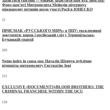
Захистити святині — означає захистити пам’ять людства:
Фонд пам’яті Митрополита Мефодія підтримує
міжнародну петицію щодо участі Росії в ЮНЕСКО
57
ПРИСМАК «РУССЬКОГО МІРА» в ПЦУ: ексклюзивні
документи, вирок і російський слід у Тернопільсько-
Бучацькій єпархії
293
Nemo iudex in causa sua: Наталія Шевчук публічно
відповіла митрополиту Євстратію Зорі
212
EXCLUSIVE (DOCUMENTS)/BLOOD BROTHERS: THE
CRIMINAL FRANCHISE WITHIN THE OCU
124