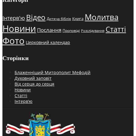
Молитва
Відео
Інтерв'ю
Книга
Дитяча біблія
Новини
Статті
Послання
Проповіді
Розслідування
Фото
Церковний календар
Сторінки
Блаженніший Митрополит Мефодій
Духовний заповіт
Від серця до серця
Новини
Статті
Інтерв’ю