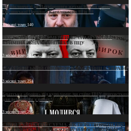
Від віолончелі до Патріаршого жезла: Новий шлях
Грузинської Церкви з Католикосом Шіо III
3 місяці тому
140
ЕКСКЛЮЗИВ (ДОКУМЕНТИ)/БРАТИ ПО КРОВІ:
КРИМІНАЛЬНА ФРАНШИЗА В ПЦУ
3 місяці тому
544
МАТЕРИНСЬКИЙ ОМОРФОР В ЧАС ВІЙНИ В УКРАЇНІ
3 місяці тому
251
Братська «броня» під куполами: чи стане ПЦУ прихистком
для дезертирів у рясах?
3 місяці тому
295
СВЯТІ УХИЛЯНТИ: СХЕМА, ЯК ПЕРЕТВОРИТИ ПЦУ
НА «ОФШОР» ДЛЯ ДЕЗЕРТИРА ІЗ МОСКОВСЬКОГО