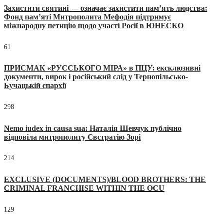
Захистити святині — означає захистити пам’ять людства:
Фонд пам’яті Митрополита Мефодія підтримує
міжнародну петицію щодо участі Росії в ЮНЕСКО
61
ПРИСМАК «РУССЬКОГО МІРА» в ПЦУ: ексклюзивні
документи, вирок і російський слід у Тернопільсько-
Бучацькій єпархії
298
Nemo iudex in causa sua: Наталія Шевчук публічно
відповіла митрополиту Євстратію Зорі
214
EXCLUSIVE (DOCUMENTS)/BLOOD BROTHERS: THE
CRIMINAL FRANCHISE WITHIN THE OCU
129