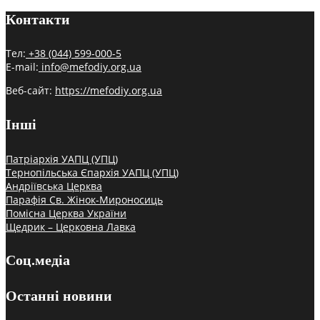
Контакти
Тел:
+38 (044) 599-000-5
E-mail:
info@mefodiy.org.ua
Веб-сайт:
https://mefodiy.org.ua
Інші
Патріархія УАПЦ (УПЦ)
Тернопільська Єпархія УАПЦ (УПЦ)
Андріївська Церква
Парафія Св. Жінок-Мироносиць
Помісна Церква України
Щедрик – Церковна Лавка
Соц.медіа
Останні новини