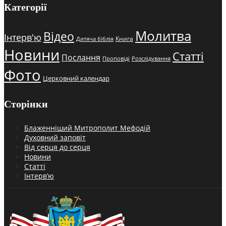
Категорії
Молитва
Відео
Інтерв'ю
Книга
Дитяча біблія
Новини
Статті
Послання
Проповіді
Розслідування
Фото
Церковний календар
Сторінки
Блаженніший Митрополит Мефодій
Духовний заповіт
Від серця до серця
Новини
Статті
Інтерв’ю