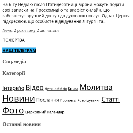
На 6-ту Неділю після П’ятидесятниці віряни можуть подати
свої записки на Проскомидію та акафіст онлайн, що
забезпечує зручний доступ до духовних послуг. Однак Церква
підкреслює, що особисте відвідування Літургії та…
News
,
2 роки тому
2 хв.
читати
ПОЖЕРТВА
НАШ ТЕЛЕГРАМ
Соц.медіа
Категорії
Молитва
Відео
Інтерв'ю
Книга
Дитяча біблія
Новини
Статті
Послання
Проповіді
Розслідування
Фото
Церковний календар
Останні новини