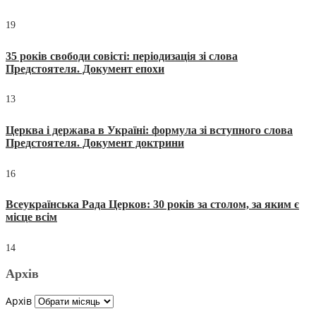
19
35 років свободи совісті: періодизація зі слова
Предстоятеля. Документ епохи
13
Церква і держава в Україні: формула зі вступного слова
Предстоятеля. Документ доктрини
16
Всеукраїнська Рада Церков: 30 років за столом, за яким є
місце всім
14
Архів
Архів