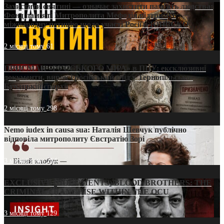
Захистити святині — означає захистити пам’ять людства:
Фонд пам’яті Митрополита Мефодія підтримує
міжнародну петицію щодо участі Росії в ЮНЕСКО
2 місяці тому
61
ПРИСМАК «РУССЬКОГО МІРА» в ПЦУ: ексклюзивні
документи, вирок і російський слід у Тернопільсько-
Бучацькій єпархії
2 місяці тому
298
Nemo iudex in causa sua: Наталія Шевчук публічно
відповіла митрополиту Євстратію Зорі
3 місяці тому
214
EXCLUSIVE (DOCUMENTS)/BLOOD BROTHERS: THE
CRIMINAL FRANCHISE WITHIN THE OCU
3 місяці тому
129