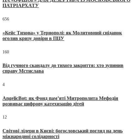
ПАТРІАРХАТУ
656
«Кейс Тихона» у Тернополі: як Молитовний сніданок
оголив кризу довіри в ПЦУ
160
Від гучного скандалу до тихого закриття: хто зупинив
справу Мстислава
4
AngelicBot: як Фонд пам’яті Митрополита Мефодія
розвиває цифрову катехизацію дітей
12
Світові лідери в Києві: богословський погляд на день
міжнародної солідарності