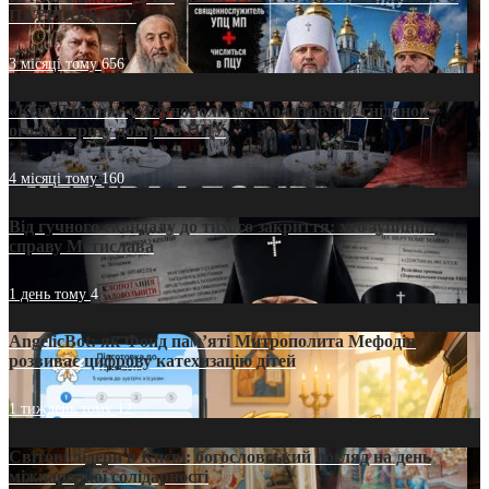
ПАТРІАРХАТУ
3 місяці тому
656
«Кейс Тихона» у Тернополі: як Молитовний сніданок
оголив кризу довіри в ПЦУ
4 місяці тому
160
Від гучного скандалу до тихого закриття: хто зупинив
справу Мстислава
1 день тому
4
AngelicBot: як Фонд пам’яті Митрополита Мефодія
розвиває цифрову катехизацію дітей
1 тиждень тому
12
Світові лідери в Києві: богословський погляд на день
міжнародної солідарності