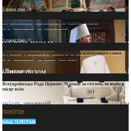
3 тижні тому
19
35 років свободи совісті: періодизація зі слова
Предстоятеля. Документ епохи
3 тижні тому
13
Церква і держава в Україні: формула зі вступного слова
Предстоятеля. Документ доктрини
3 тижні тому
16
Всеукраїнська Рада Церков: 30 років за столом, за яким є
місце всім
3 тижні тому
14
ПОЖЕРТВА
НАШ ТЕЛЕГРАМ