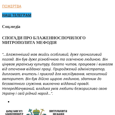
ПОЖЕРТВА
НАШ ТЕЛЕГРАМ
Соц.медіа
СПОГАДИ ПРО БЛАЖЕННОСПОЧИЛОГО
МИТРОПОЛИТА МЕФОДІЯ
“…Блаженніший мав якийсь особливий, дуже пронизливий
погляд. Він був дуже різнобічною та освіченою людиною. Він
цінував українську культуру, багато читав, працював і вимагав
від оточення відданої праці. Природжений адміністратор,
дипломат, вчитель і приклад для наслідування, непохитний
авторитет. Він був дійсно щирою людиною, здатним до
беззавітного служіння, виключно відданий правді.
Непередбачуваний, владика умів любити безкорисливо свою
Україну і свій рідний народ…”.