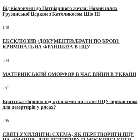
Від віолончелі до Патріаршого жезла: Новий шлях
Грузинської Церкви з Католикосом Шіо III
140
ЕКСКЛЮЗИВ (ДОКУМЕНТИ)/БРАТИ ПО КРОВІ:
КРИМІНАЛЬНА ФРАНШИЗА В ПЦУ
544
МАТЕРИНСЬКИЙ ОМОРФОР В ЧАС ВІЙНИ В УКРАЇНІ
251
Братська «броня» під куполами: чи стане ПЦУ прихистком
для дезертирів у рясах?
295
СВЯТІ УХИЛЯНТИ: СХЕМА, ЯК ПЕРЕТВОРИТИ ПЦУ
НА «ОФШОР» ДЛЯ ДЕЗЕРТИРА ІЗ МОСКОВСЬКОГО