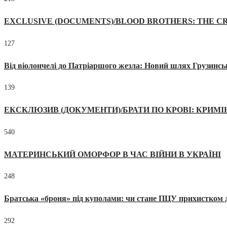
EXCLUSIVE (DOCUMENTS)/BLOOD BROTHERS: THE CR
127
Від віолончелі до Патріаршого жезла: Новий шлях Грузинсь
139
ЕКСКЛЮЗИВ (ДОКУМЕНТИ)/БРАТИ ПО КРОВІ: КРИМ
540
МАТЕРИНСЬКИЙ ОМОРФОР В ЧАС ВІЙНИ В УКРАЇНІ
248
Братська «броня» під куполами: чи стане ПЦУ прихистком д
292