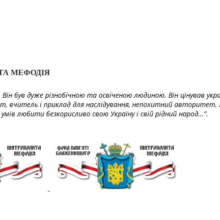
ТА МЕФОДІЯ
Він був дуже різнобічною та освіченою людиною. Він цінував укра
т, вчитель і приклад для наслідування, непохитний авторитет. 
умів любити безкорисливо свою Україну і свій рідний народ…”.