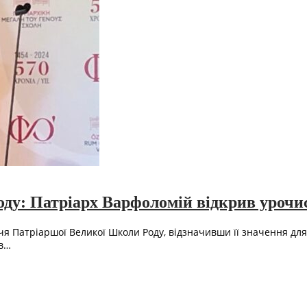
ду: Патріарх Варфоломій відкрив урочи
я Патріаршої Великої Школи Роду, відзначивши її значення для д
ів…