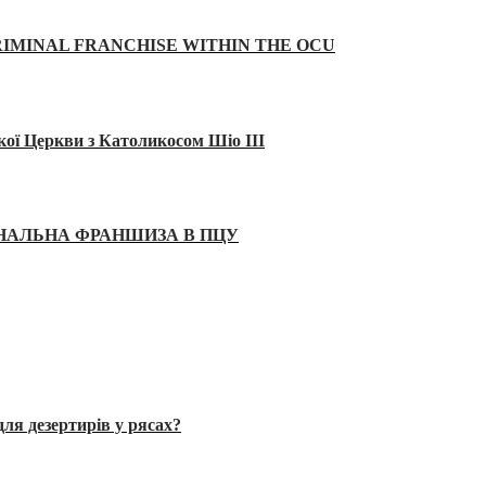
IMINAL FRANCHISE WITHIN THE OCU
кої Церкви з Католикосом Шіо III
ІНАЛЬНА ФРАНШИЗА В ПЦУ
ля дезертирів у рясах?