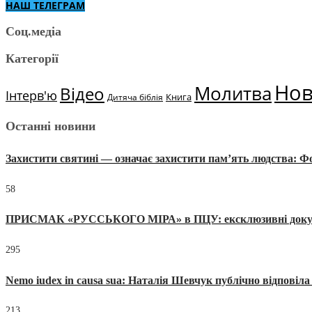
НАШ ТЕЛЕГРАМ
Соц.медіа
Категорії
Но
Молитва
Відео
Інтерв'ю
Книга
Дитяча біблія
Останні новини
Захистити святині — означає захистити пам’ять людства: 
58
ПРИСМАК «РУССЬКОГО МІРА» в ПЦУ: ексклюзивні документи
295
Nemo iudex in causa sua: Наталія Шевчук публічно відповіл
213