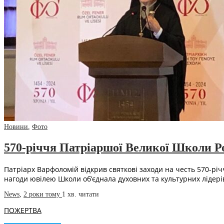
Новини
,
Фото
570-річчя Патріаршої Великої Школи Ро
Патріарх Варфоломій відкрив святкові заходи на честь 570-річч
нагоди ювілею Школи об’єднала духовних та культурних лідер
News
,
2 роки тому
1 хв.
читати
ПОЖЕРТВА