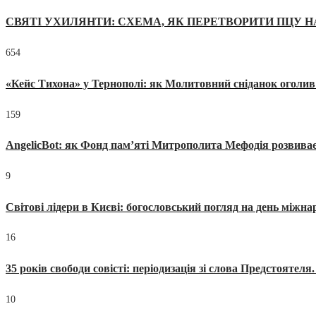
СВЯТІ УХИЛЯНТИ: СХЕМА, ЯК ПЕРЕТВОРИТИ ПЦУ Н
654
«Кейс Тихона» у Тернополі: як Молитовний сніданок оголив
159
AngelicBot: як Фонд пам’яті Митрополита Мефодія розвиває
9
Світові лідери в Києві: богословський погляд на день міжнар
16
35 років свободи совісті: періодизація зі слова Предстоятел
10