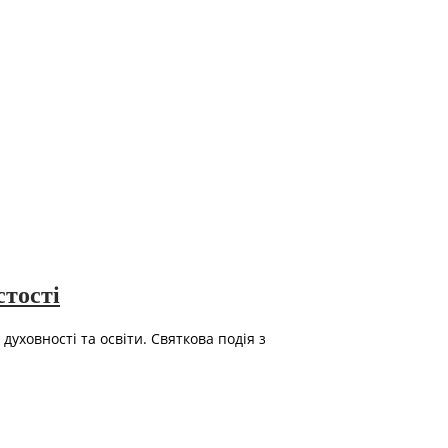
стості
уховності та освіти. Святкова подія з