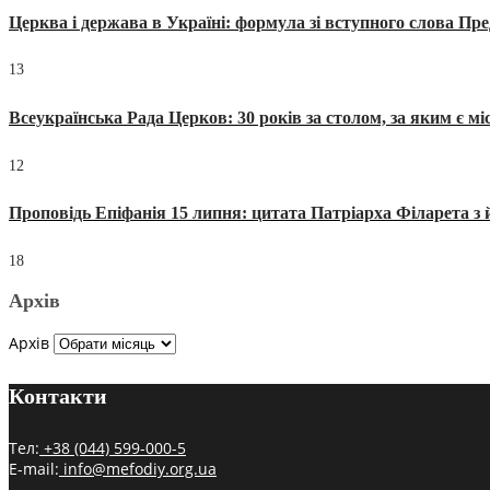
Церква і держава в Україні: формула зі вступного слова П
13
Всеукраїнська Рада Церков: 30 років за столом, за яким є мі
12
Проповідь Епіфанія 15 липня: цитата Патріарха Філарета з 
18
Архів
Архів
Контакти
Тел:
+38 (044) 599-000-5
E-mail:
info@mefodiy.org.ua