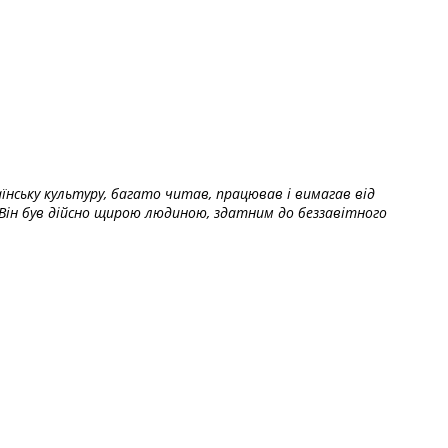
їнську культуру, багато читав, працював і вимагав від
Він був дійсно щирою людиною, здатним до беззавітного