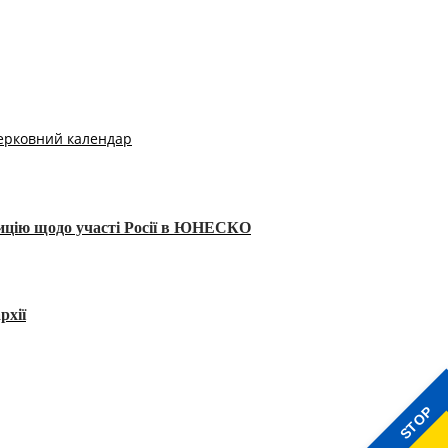
ерковний календар
тицію щодо участі Росії в ЮНЕСКО
рхії
STOP