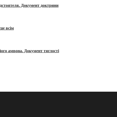
редстоятеля. Документ доктрини
сце всім
його амвона. Документ тяглості