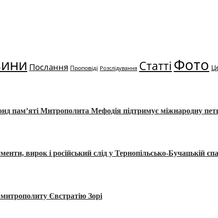
вини
Фото
Статті
Послання
Ц
Проповіді
Розслідування
Фонд пам’яті Митрополита Мефодія підтримує міжнародну пе
, вирок і російський слід у Тернопільсько-Бучацькій єпа
а митрополиту Євстратію Зорі