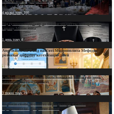
оголив кризу довіри в ПЦУ
4 місяці тому
160
Від гучного скандалу до тихого закриття: хто зупинив
справу Мстислава
1 день тому
4
AngelicBot: як Фонд пам’яті Митрополита Мефодія
розвиває цифрову катехизацію дітей
1 тиждень тому
12
Світові лідери в Києві: богословський погляд на день
міжнародної солідарності
3 тижні тому
19
35 років свободи совісті: періодизація зі слова
Предстоятеля. Документ епохи