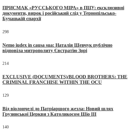
ПРИСМАК «РУССЬКОГО МІРА» в ПЦУ: ексклюзивні
документи, вирок і російський слід у Тернопільсько-
Бучацькій єпархії
298
Nemo iudex in causa sua: Наталія Шевчук публічно
відповіла митрополиту Євстратію Зорі
214
EXCLUSIVE (DOCUMENTS)/BLOOD BROTHERS: THE
CRIMINAL FRANCHISE WITHIN THE OCU
129
Від віолончелі до Патріаршого жезла: Новий шлях
Грузинської Церкви з Католикосом Шіо III
140