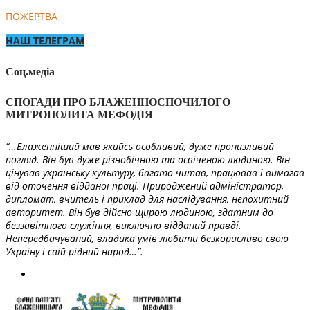
ПОЖЕРТВА
НАШ ТЕЛЕГРАМ
Соц.медіа
СПОГАДИ ПРО БЛАЖЕННОСПОЧИЛОГО
МИТРОПОЛИТА МЕФОДІЯ
“…Блаженніший мав якийсь особливий, дуже пронизливий
погляд. Він був дуже різнобічною та освіченою людиною. Він
цінував українську культуру, багато читав, працював і вимагав
від оточення відданої праці. Природжений адміністратор,
дипломат, вчитель і приклад для наслідування, непохитний
авторитет. Він був дійсно щирою людиною, здатним до
беззавітного служіння, виключно відданий правді.
Непередбачуваний, владика умів любити безкорисливо свою
Україну і свій рідний народ…”.