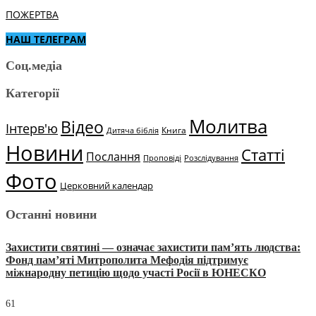
ПОЖЕРТВА
НАШ ТЕЛЕГРАМ
Соц.медіа
Категорії
Молитва
Відео
Інтерв'ю
Книга
Дитяча біблія
Новини
Статті
Послання
Проповіді
Розслідування
Фото
Церковний календар
Останні новини
Захистити святині — означає захистити пам’ять людства:
Фонд пам’яті Митрополита Мефодія підтримує
міжнародну петицію щодо участі Росії в ЮНЕСКО
61