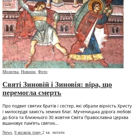
Молитва
,
Новини
,
Фото
Святі Зиновій і Зиновія: віра, що
перемогла смерть
Про подвиг святих братів і сестер, які обрали вірність Христу
і милосердя замість земних благ. Мученицька дорога любові
до Бога та ближнього 30 жовтня Свята Православна Церква
вшановує пам’ять святих…
News
,
9 місяців тому
2 хв.
читати