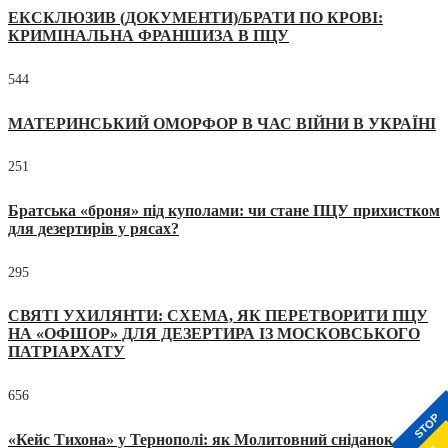
ЕКСКЛЮЗИВ (ДОКУМЕНТИ)/БРАТИ ПО КРОВІ:
КРИМІНАЛЬНА ФРАНШИЗА В ПЦУ
544
МАТЕРИНСЬКИЙ ОМОРФОР В ЧАС ВІЙНИ В УКРАЇНІ
251
Братська «броня» під куполами: чи стане ПЦУ прихистком
для дезертирів у рясах?
295
СВЯТІ УХИЛЯНТИ: СХЕМА, ЯК ПЕРЕТВОРИТИ ПЦУ
НА «ОФШОР» ДЛЯ ДЕЗЕРТИРА ІЗ МОСКОВСЬКОГО
ПАТРІАРХАТУ
656
STOP
«Кейс Тихона» у Тернополі: як Молитовний сніданок