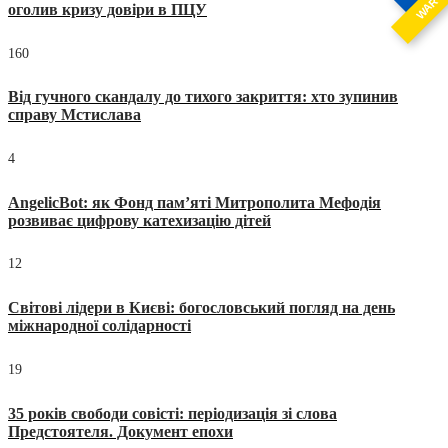
WAR
оголив кризу довіри в ПЦУ
160
Від гучного скандалу до тихого закриття: хто зупинив
справу Мстислава
4
AngelicBot: як Фонд пам’яті Митрополита Мефодія
розвиває цифрову катехизацію дітей
12
Світові лідери в Києві: богословський погляд на день
міжнародної солідарності
19
35 років свободи совісті: періодизація зі слова
Предстоятеля. Документ епохи