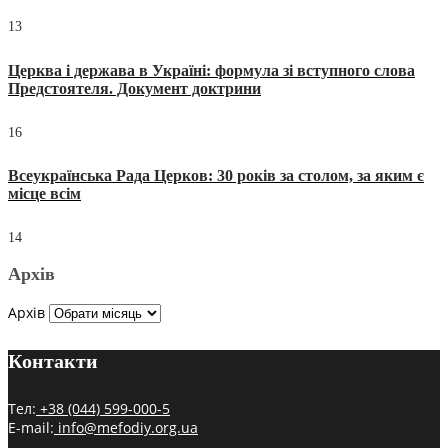
13
Церква і держава в Україні: формула зі вступного слова
Предстоятеля. Документ доктрини
16
Всеукраїнська Рада Церков: 30 років за столом, за яким є
місце всім
14
Архів
Архів
Контакти
Тел:
+38 (044) 599-000-5
E-mail:
info@mefodiy.org.ua