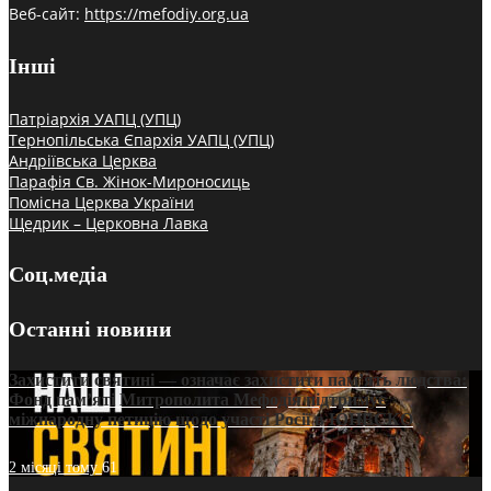
Веб-сайт:
https://mefodiy.org.ua
Інші
Патріархія УАПЦ (УПЦ)
Тернопільська Єпархія УАПЦ (УПЦ)
Андріївська Церква
Парафія Св. Жінок-Мироносиць
Помісна Церква України
Щедрик – Церковна Лавка
Соц.медіа
Останні новини
Захистити святині — означає захистити пам’ять людства:
Фонд пам’яті Митрополита Мефодія підтримує
міжнародну петицію щодо участі Росії в ЮНЕСКО
2 місяці тому
61