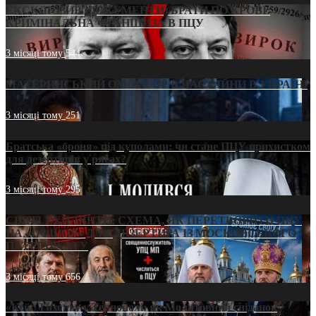
ЕКСКЛЮЗИВ (ДОКУМЕНТИ)/БРАТИ ПО КРОВІ:
КРИМІНАЛЬНА ФРАНШИЗА В ПЦУ
3 місяці тому
544
МАТЕРИНСЬКИЙ ОМОРФОР В ЧАС ВІЙНИ В УКРАЇНІ
3 місяці тому
251
Братська «броня» під куполами: чи стане ПЦУ прихистком
для дезертирів у рясах?
3 місяці тому
295
СВЯТІ УХИЛЯНТИ: СХЕМА, ЯК ПЕРЕТВОРИТИ ПЦУ
НА «ОФШОР» ДЛЯ ДЕЗЕРТИРА ІЗ МОСКОВСЬКОГО
ПАТРІАРХАТУ
3 місяці тому
656
«Кейс Тихона» у Тернополі: як Молитовний сніданок