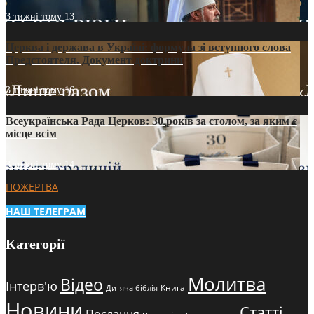
3 тижні тому
13
Церква і держава в Україні: формула зі вступного слова
Предстоятеля. Документ доктрини
3 тижні тому
16
Всеукраїнська Рада Церков: 30 років за столом, за яким є
місце всім
3 тижні тому
14
ПОЖЕРТВА
НАШ ТЕЛЕГРАМ
Категорії
Молитва
Відео
Інтерв'ю
Книга
Дитяча біблія
Новини
Статті
Послання