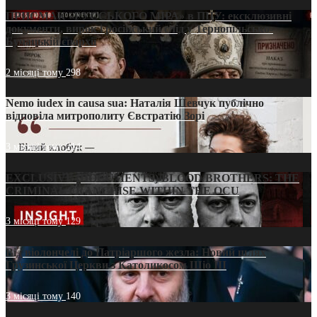
ПРИСМАК «РУССЬКОГО МІРА» в ПЦУ: ексклюзивні
документи, вирок і російський слід у Тернопільсько-
Бучацькій єпархії
2 місяці тому
298
Nemo iudex in causa sua: Наталія Шевчук публічно
відповіла митрополиту Євстратію Зорі
3 місяці тому
214
EXCLUSIVE (DOCUMENTS)/BLOOD BROTHERS: THE
CRIMINAL FRANCHISE WITHIN THE OCU
3 місяці тому
129
Від віолончелі до Патріаршого жезла: Новий шлях
Грузинської Церкви з Католикосом Шіо III
3 місяці тому
140