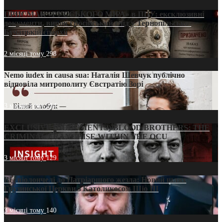
ПРИСМАК «РУССЬКОГО МІРА» в ПЦУ: ексклюзивні
документи, вирок і російський слід у Тернопільсько-
Бучацькій єпархії
2 місяці тому
298
Nemo iudex in causa sua: Наталія Шевчук публічно
відповіла митрополиту Євстратію Зорі
3 місяці тому
214
EXCLUSIVE (DOCUMENTS)/BLOOD BROTHERS: THE
CRIMINAL FRANCHISE WITHIN THE OCU
3 місяці тому
129
Від віолончелі до Патріаршого жезла: Новий шлях
Грузинської Церкви з Католикосом Шіо III
3 місяці тому
140