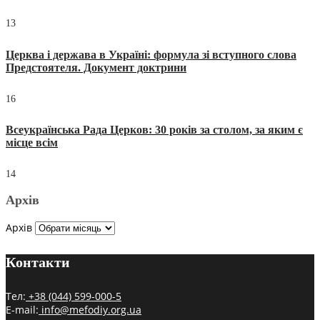
13
Церква і держава в Україні: формула зі вступного слова
Предстоятеля. Документ доктрини
16
Всеукраїнська Рада Церков: 30 років за столом, за яким є
місце всім
14
Архів
Архів
Контакти
Тел:
+38 (044) 599-000-5
E-mail:
info@mefodiy.org.ua