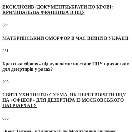
ЕКСКЛЮЗИВ (ДОКУМЕНТИ)/БРАТИ ПО КРОВІ:
КРИМІНАЛЬНА ФРАНШИЗА В ПЦУ
544
МАТЕРИНСЬКИЙ ОМОРФОР В ЧАС ВІЙНИ В УКРАЇНІ
251
Братська «броня» під куполами: чи стане ПЦУ прихистком
для дезертирів у рясах?
295
СВЯТІ УХИЛЯНТИ: СХЕМА, ЯК ПЕРЕТВОРИТИ ПЦУ
НА «ОФШОР» ДЛЯ ДЕЗЕРТИРА ІЗ МОСКОВСЬКОГО
ПАТРІАРХАТУ
656
«Кейс Тихона» у Тернополі: як Молитовний сніданок