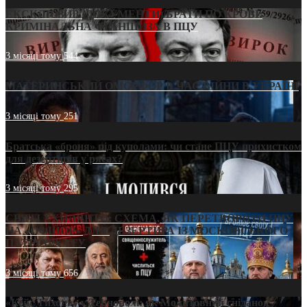
ЕКСКЛЮЗИВ (ДОКУМЕНТИ)/БРАТИ ПО КРОВІ:
КРИМІНАЛЬНА ФРАНШИЗА В ПЦУ
3 місяці тому
544
МАТЕРИНСЬКИЙ ОМОРФОР В ЧАС ВІЙНИ В УКРАЇНІ
3 місяці тому
251
Братська «броня» під куполами: чи стане ПЦУ прихистком
для дезертирів у рясах?
3 місяці тому
295
СВЯТІ УХИЛЯНТИ: СХЕМА, ЯК ПЕРЕТВОРИТИ ПЦУ
НА «ОФШОР» ДЛЯ ДЕЗЕРТИРА ІЗ МОСКОВСЬКОГО
ПАТРІАРХАТУ
3 місяці тому
656
«Кейс Тихона» у Тернополі: як Молитовний сніданок