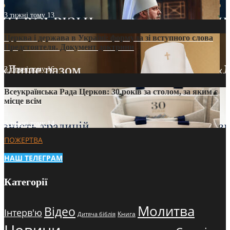
3 тижні тому
13
Церква і держава в Україні: формула зі вступного слова
Предстоятеля. Документ доктрини
3 тижні тому
16
Всеукраїнська Рада Церков: 30 років за столом, за яким є
місце всім
3 тижні тому
14
ПОЖЕРТВА
НАШ ТЕЛЕГРАМ
Категорії
Молитва
Відео
Інтерв'ю
Книга
Дитяча біблія