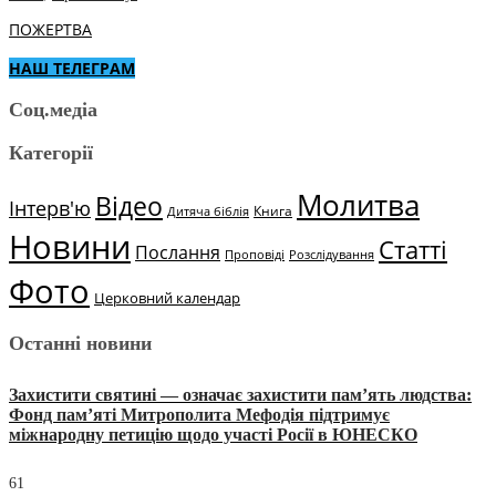
ПОЖЕРТВА
НАШ ТЕЛЕГРАМ
Соц.медіа
Категорії
Молитва
Відео
Інтерв'ю
Книга
Дитяча біблія
Новини
Статті
Послання
Проповіді
Розслідування
Фото
Церковний календар
Останні новини
Захистити святині — означає захистити пам’ять людства:
Фонд пам’яті Митрополита Мефодія підтримує
міжнародну петицію щодо участі Росії в ЮНЕСКО
61