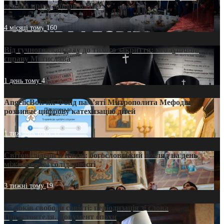
оголив кризу довіри в ПЦУ
4 місяці тому
160
Від гучного скандалу до тихого закриття: хто зупинив
справу Мстислава
1 день тому
4
AngelicBot: як Фонд пам’яті Митрополита Мефодія
розвиває цифрову катехизацію дітей
1 тиждень тому
12
Світові лідери в Києві: богословський погляд на день
міжнародної солідарності
3 тижні тому
19
35 років свободи совісті: періодизація зі слова
Предстоятеля. Документ епохи