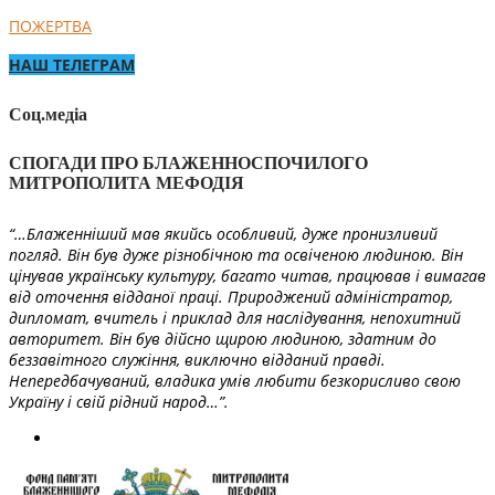
ПОЖЕРТВА
НАШ ТЕЛЕГРАМ
Соц.медіа
СПОГАДИ ПРО БЛАЖЕННОСПОЧИЛОГО
МИТРОПОЛИТА МЕФОДІЯ
“…Блаженніший мав якийсь особливий, дуже пронизливий
погляд. Він був дуже різнобічною та освіченою людиною. Він
цінував українську культуру, багато читав, працював і вимагав
від оточення відданої праці. Природжений адміністратор,
дипломат, вчитель і приклад для наслідування, непохитний
авторитет. Він був дійсно щирою людиною, здатним до
беззавітного служіння, виключно відданий правді.
Непередбачуваний, владика умів любити безкорисливо свою
Україну і свій рідний народ…”.