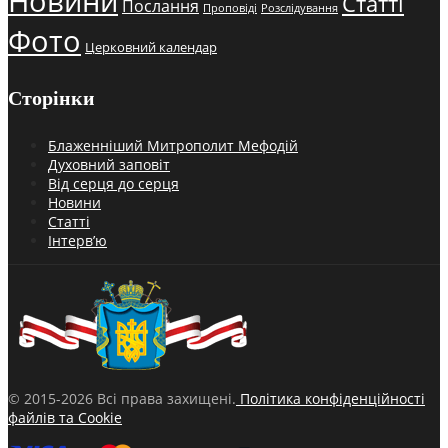
Новини
Статті
Послання
Проповіді
Розслідування
Фото
Церковний календар
Сторінки
Блаженніший Митрополит Мефодій
Духовний заповіт
Від серця до серця
Новини
Статті
Інтерв’ю
© 2015-2026 Всі права захищені.
Політика конфіденційності
файлів та Cookie