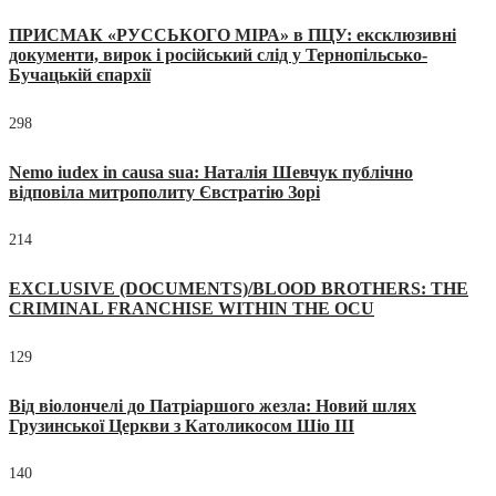
ПРИСМАК «РУССЬКОГО МІРА» в ПЦУ: ексклюзивні
документи, вирок і російський слід у Тернопільсько-
Бучацькій єпархії
298
Nemo iudex in causa sua: Наталія Шевчук публічно
відповіла митрополиту Євстратію Зорі
214
EXCLUSIVE (DOCUMENTS)/BLOOD BROTHERS: THE
CRIMINAL FRANCHISE WITHIN THE OCU
129
Від віолончелі до Патріаршого жезла: Новий шлях
Грузинської Церкви з Католикосом Шіо III
140