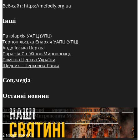
Веб-сайт:
https://mefodiy.org.ua
Інші
Патріархія УАПЦ (УПЦ)
Тернопільська Єпархія УАПЦ (УПЦ)
Андріївська Церква
Парафія Св. Жінок-Мироносиць
Помісна Церква України
Щедрик – Церковна Лавка
Соц.медіа
Останні новини
Захистити святині — означає захистити пам’ять людства:
Фонд пам’яті Митрополита Мефодія підтримує
міжнародну петицію щодо участі Росії в ЮНЕСКО
2 місяці тому
61