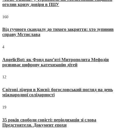
оголив кризу довіри в ПЦУ
160
Від гучного скандалу до тихого закриття: хто зупинив
справу Мстислава
4
AngelicBot: як Фонд пам’яті Митрополита Мефодія
розвиває цифрову катехизацію дітей
12
Світові лідери в Києві: богословський погляд на день
міжнародної солідарності
19
35 років свободи совісті: періодизація зі слова
Предстоятеля. Документ епохи