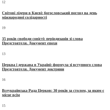
12
Світові лідери в Києві: богословський погляд на день
міжнародної солідарності
19
35 років свободи совісті: періодизація зі слова
Предстоятеля. Документ епохи
13
Церква і держава в Україні: формула зі вступного слова
Предстоятеля. Документ доктрини
16
Всеукраїнська Рада Церков: 30 років за столом, за яким є
місце всім
15