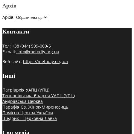
Архів
Архів
Контакти
Тел:
+38 (044) 599-000-5
E-mail:
info@mefodiy.org.ua
Веб-сайт:
https://mefodiy.org.ua
Інші
Патріархія УАПЦ (УПЦ)
Тернопільська Єпархія УАПЦ (УПЦ)
Андріївська Церква
Парафія Св. Жінок-Мироносиць
Помісна Церква України
Щедрик – Церковна Лавка
Соц.медіа