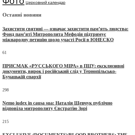
Фото
Церковний календар
Останні новини
Захистити святині — означає захистити пам’ять людства:
Фонд пам’яті Митрополита Мефодія підтримує
міжнародну петицію щодо участі Росії в ЮНЕСКО
61
ПРИСМАК «РУССЬКОГО МІРА» в ПЦУ: ексклюзивні
документи, вирок і російський слід у Тернопільсько-
Бучацькій єпархії
298
Nemo iudex in causa sua: Наталія Шевчук публічно
відповіла митрополиту Євстратію Зорі
215
EXCLUSIVE (DOCUMENTS)/BLOOD BROTHERS: THE