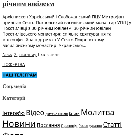
річним ювілеєм
Архієпископ Харківський і Слобожанський ПЦУ Митрофан
привітав Свято-Покровський василіянський монастир УГКЦ у
Покотилівці з 30-річним ювілеєм. 30-річний ювілей
Покотилівського монастиря: спільне святкування та
міжконфесійна підтримка У Свято-Покровському
василіянському монастирі Української…
News
,
2 роки тому
1 хв.
читати
ПОЖЕРТВА
НАШ ТЕЛЕГРАМ
Соц.медіа
Категорії
Молитва
Відео
Інтерв'ю
Книга
Дитяча біблія
Новини
Статті
Послання
Проповіді
Розслідування