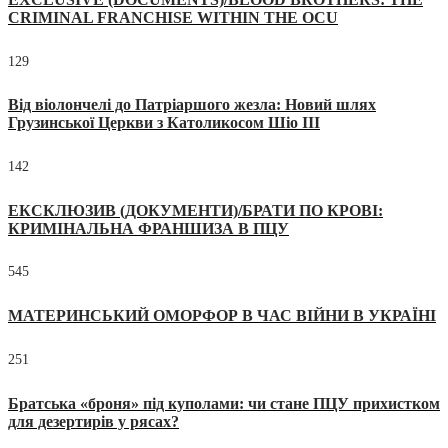
CRIMINAL FRANCHISE WITHIN THE OCU
129
Від віолончелі до Патріаршого жезла: Новий шлях
Грузинської Церкви з Католикосом Шіо III
142
ЕКСКЛЮЗИВ (ДОКУМЕНТИ)/БРАТИ ПО КРОВІ:
КРИМІНАЛЬНА ФРАНШИЗА В ПЦУ
545
МАТЕРИНСЬКИЙ ОМОРФОР В ЧАС ВІЙНИ В УКРАЇНІ
251
Братська «броня» під куполами: чи стане ПЦУ прихистком
для дезертирів у рясах?