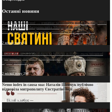
Останні новини
Захистити святині — означає захистити пам’ять людства:
Фонд пам’яті Митрополита Мефодія підтримує
міжнародну петицію щодо участі Росії в ЮНЕСКО
2 місяці тому
61
ПРИСМАК «РУССЬКОГО МІРА» в ПЦУ: ексклюзивні
документи, вирок і російський слід у Тернопільсько-
Бучацькій єпархії
2 місяці тому
298
Nemo iudex in causa sua: Наталія Шевчук публічно
відповіла митрополиту Євстратію Зорі
3 місяці тому
215
EXCLUSIVE (DOCUMENTS)/BLOOD BROTHERS: THE