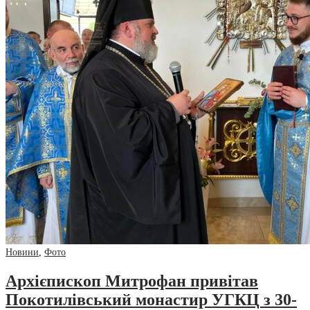
Новини
,
Фото
Архієпископ Митрофан привітав
Покотилівський монастир УГКЦ з 30-