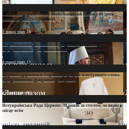
1 тиждень тому
12
Світові лідери в Києві: богословський погляд на день
міжнародної солідарності
3 тижні тому
19
35 років свободи совісті: періодизація зі слова
Предстоятеля. Документ епохи
4 тижні тому
13
Церква і держава в Україні: формула зі вступного слова
Предстоятеля. Документ доктрини
4 тижні тому
16
Всеукраїнська Рада Церков: 30 років за столом, за яким є
місце всім
4 тижні тому
15