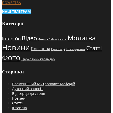
ПОЖЕРТВА
НАШ ТЕЛЕГРАМ
Категорії
Молитва
Відео
Інтерв'ю
Книга
Дитяча біблія
Новини
Статті
Послання
Проповіді
Розслідування
Фото
Церковний календар
Сторінки
Блаженніший Митрополит Мефодій
Духовний заповіт
Від серця до серця
Новини
Статті
Інтерв’ю