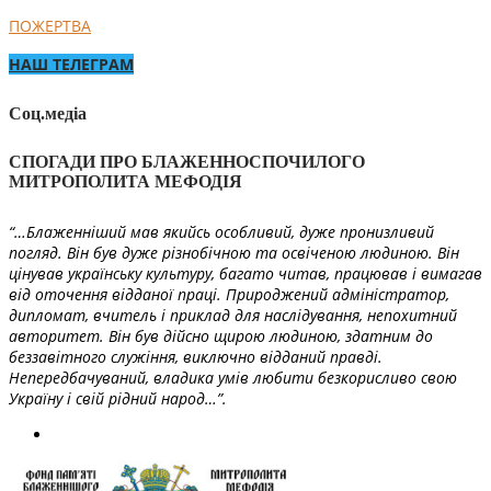
ПОЖЕРТВА
НАШ ТЕЛЕГРАМ
Соц.медіа
СПОГАДИ ПРО БЛАЖЕННОСПОЧИЛОГО
МИТРОПОЛИТА МЕФОДІЯ
“…Блаженніший мав якийсь особливий, дуже пронизливий
погляд. Він був дуже різнобічною та освіченою людиною. Він
цінував українську культуру, багато читав, працював і вимагав
від оточення відданої праці. Природжений адміністратор,
дипломат, вчитель і приклад для наслідування, непохитний
авторитет. Він був дійсно щирою людиною, здатним до
беззавітного служіння, виключно відданий правді.
Непередбачуваний, владика умів любити безкорисливо свою
Україну і свій рідний народ…”.