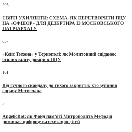
295
СВЯТІ УХИЛЯНТИ: СХЕМА, ЯК ПЕРЕТВОРИТИ ПЦУ
НА «ОФШОР» ДЛЯ ДЕЗЕРТИРА ІЗ МОСКОВСЬКОГО
ПАТРІАРХАТУ
657
«Кейс Тихона» у Тернополі: як Молитовний сніданок
оголив кризу довіри в ПЦУ
161
Від гучного скандалу до тихого закриття: хто зупинив
справу Мстислава
5
AngelicBot: як Фонд пам’яті Митрополита Мефодія
розвиває цифрову катехизацію дітей