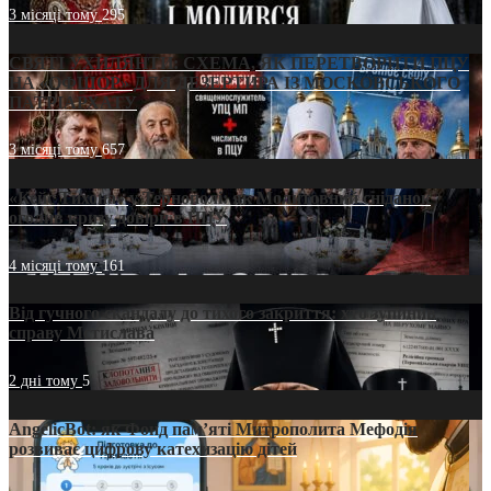
3 місяці тому
295
СВЯТІ УХИЛЯНТИ: СХЕМА, ЯК ПЕРЕТВОРИТИ ПЦУ
НА «ОФШОР» ДЛЯ ДЕЗЕРТИРА ІЗ МОСКОВСЬКОГО
ПАТРІАРХАТУ
3 місяці тому
657
«Кейс Тихона» у Тернополі: як Молитовний сніданок
оголив кризу довіри в ПЦУ
4 місяці тому
161
Від гучного скандалу до тихого закриття: хто зупинив
справу Мстислава
2 дні тому
5
AngelicBot: як Фонд пам’яті Митрополита Мефодія
розвиває цифрову катехизацію дітей