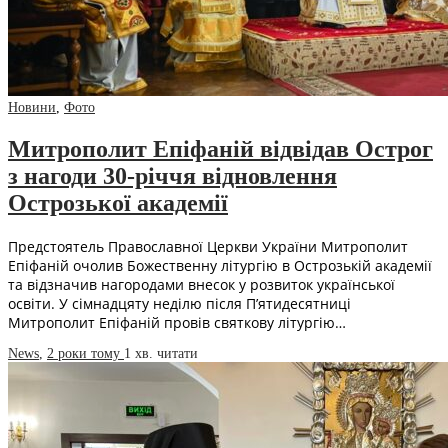
Новини
,
Фото
Митрополит Епіфаній відвідав Острог
з нагоди 30-річчя відновлення
Острозької академії
Предстоятель Православної Церкви України Митрополит
Епіфаній очолив Божественну літургію в Острозькій академії
та відзначив нагородами внесок у розвиток української
освіти. У сімнадцяту неділю після П’ятидесятниці
Митрополит Епіфаній провів святкову літургію…
News
,
2 роки тому
1 хв.
читати