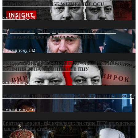
CRIMINAL FRANCHISE WITHIN THE OCU
3 місяці тому
129
Від віолончелі до Патріаршого жезла: Новий шлях
Грузинської Церкви з Католикосом Шіо III
3 місяці тому
142
ЕКСКЛЮЗИВ (ДОКУМЕНТИ)/БРАТИ ПО КРОВІ:
КРИМІНАЛЬНА ФРАНШИЗА В ПЦУ
3 місяці тому
545
МАТЕРИНСЬКИЙ ОМОРФОР В ЧАС ВІЙНИ В УКРАЇНІ
3 місяці тому
251
Братська «броня» під куполами: чи стане ПЦУ прихистком
для дезертирів у рясах?