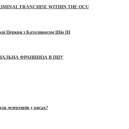
IMINAL FRANCHISE WITHIN THE OCU
кої Церкви з Католикосом Шіо III
ІНАЛЬНА ФРАНШИЗА В ПЦУ
ля дезертирів у рясах?