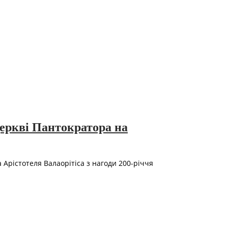
церкві Пантократора на
Арістотеля Валаорітіса з нагоди 200-річчя