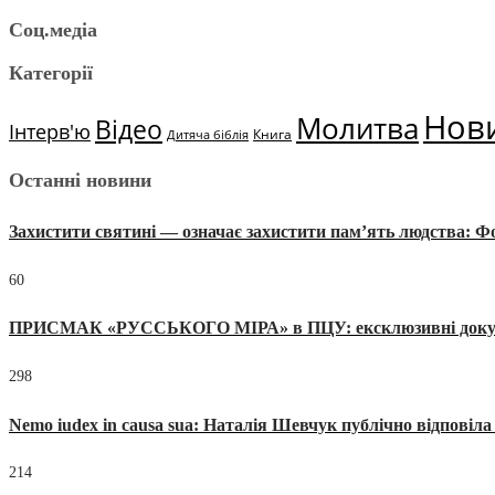
Соц.медіа
Категорії
Нов
Молитва
Відео
Інтерв'ю
Книга
Дитяча біблія
Останні новини
Захистити святині — означає захистити пам’ять людства: 
60
ПРИСМАК «РУССЬКОГО МІРА» в ПЦУ: ексклюзивні документи
298
Nemo iudex in causa sua: Наталія Шевчук публічно відповіл
214