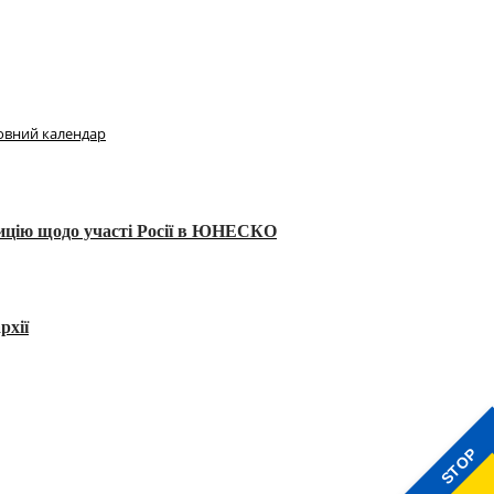
овний календар
тицію щодо участі Росії в ЮНЕСКО
рхії
STOP