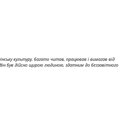
їнську культуру, багато читав, працював і вимагав від
Він був дійсно щирою людиною, здатним до беззавітного