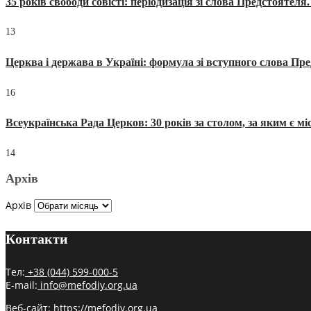
35 років свободи совісті: періодизація зі слова Предстоятел
13
Церква і держава в Україні: формула зі вступного слова П
16
Всеукраїнська Рада Церков: 30 років за столом, за яким є мі
14
Архів
Архів
Контакти
Тел:
+38 (044) 599-000-5
E-mail:
info@mefodiy.org.ua
Веб-сайт:
https://mefodiy.org.ua