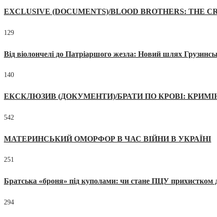
EXCLUSIVE (DOCUMENTS)/BLOOD BROTHERS: THE CR
129
Від віолончелі до Патріаршого жезла: Новий шлях Грузинсь
140
ЕКСКЛЮЗИВ (ДОКУМЕНТИ)/БРАТИ ПО КРОВІ: КРИМ
542
МАТЕРИНСЬКИЙ ОМОРФОР В ЧАС ВІЙНИ В УКРАЇНІ
251
Братська «броня» під куполами: чи стане ПЦУ прихистком д
294