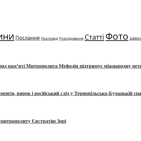
ини
Фото
Статті
Послання
Церк
Проповіді
Розслідування
Фонд пам’яті Митрополита Мефодія підтримує міжнародну пе
, вирок і російський слід у Тернопільсько-Бучацькій єпа
а митрополиту Євстратію Зорі