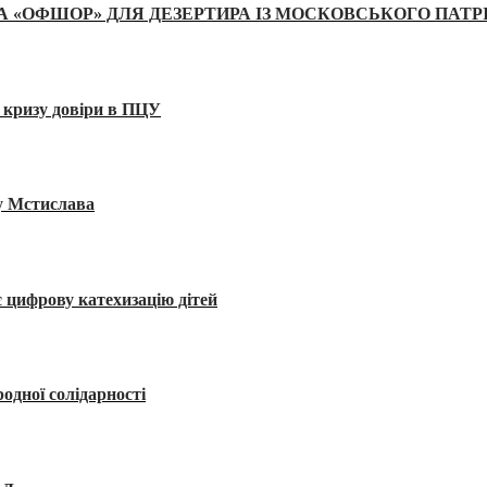
А «ОФШОР» ДЛЯ ДЕЗЕРТИРА ІЗ МОСКОВСЬКОГО ПАТР
 кризу довіри в ПЦУ
ву Мстислава
 цифрову катехизацію дітей
одної солідарності