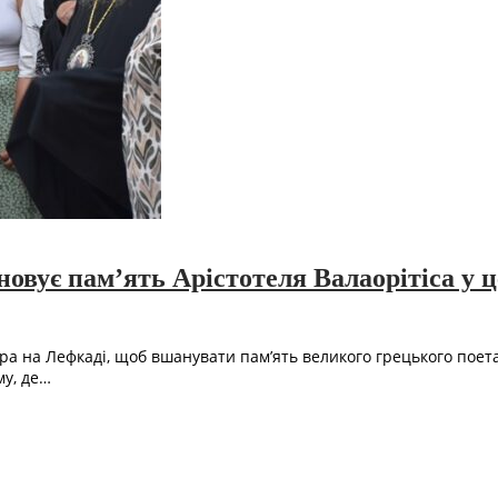
вує пам’ять Арістотеля Валаорітіса у 
а на Лефкаді, щоб вшанувати пам’ять великого грецького поета 
му, де…