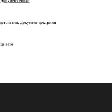
я. Документ епохи
редстоятеля. Документ доктрини
сце всім