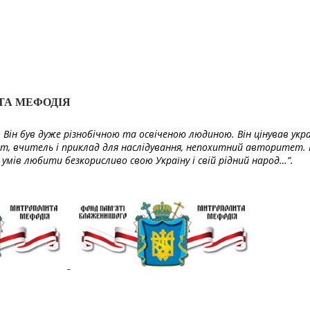
ТА МЕФОДІЯ
Він був дуже різнобічною та освіченою людиною. Він цінував укра
т, вчитель і приклад для наслідування, непохитний авторитет. 
умів любити безкорисливо свою Україну і свій рідний народ…”.