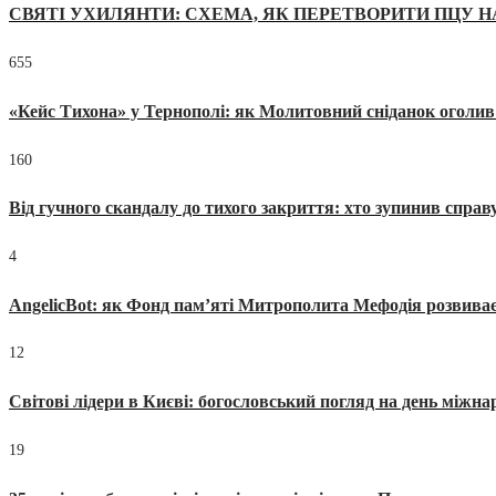
СВЯТІ УХИЛЯНТИ: СХЕМА, ЯК ПЕРЕТВОРИТИ ПЦУ Н
655
«Кейс Тихона» у Тернополі: як Молитовний сніданок оголив
160
Від гучного скандалу до тихого закриття: хто зупинив спра
4
AngelicBot: як Фонд пам’яті Митрополита Мефодія розвиває
12
Світові лідери в Києві: богословський погляд на день міжнар
19