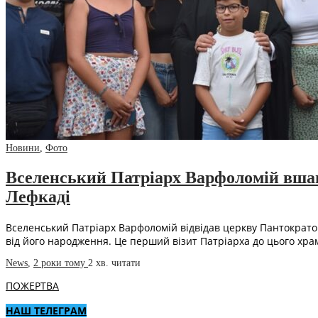
Новини
,
Фото
Вселенський Патріарх Варфоломій вшано
Лефкаді
Вселенський Патріарх Варфоломій відвідав церкву Пантократор
від його народження. Це перший візит Патріарха до цього хра
News
,
2 роки тому
2 хв.
читати
ПОЖЕРТВА
НАШ ТЕЛЕГРАМ