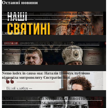
Останні новини
Захистити святині — означає захистити пам’ять людства:
Фонд пам’яті Митрополита Мефодія підтримує
міжнародну петицію щодо участі Росії в ЮНЕСКО
1 місяць тому
57
ПРИСМАК «РУССЬКОГО МІРА» в ПЦУ: ексклюзивні
документи, вирок і російський слід у Тернопільсько-
Бучацькій єпархії
2 місяці тому
293
Nemo iudex in causa sua: Наталія Шевчук публічно
відповіла митрополиту Євстратію Зорі
3 місяці тому
212
EXCLUSIVE (DOCUMENTS)/BLOOD BROTHERS: THE
CRIMINAL FRANCHISE WITHIN THE OCU