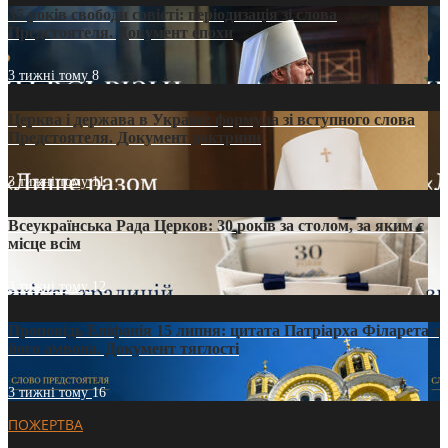
35 років свободи совісті: періодизація зі слова
Предстоятеля. Документ епохи
3 тижні тому
8
Церква і держава в Україні: формула зі вступного слова
Предстоятеля. Документ доктрини
3 тижні тому
11
Всеукраїнська Рада Церков: 30 років за столом, за яким є
місце всім
3 тижні тому
12
Проповідь Епіфанія 15 липня: цитата Патріарха Філарета з
його амвона. Документ тяглості
3 тижні тому
16
ПОЖЕРТВА