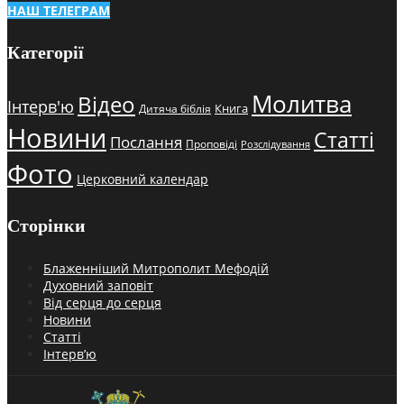
НАШ ТЕЛЕГРАМ
Категорії
Молитва
Відео
Інтерв'ю
Книга
Дитяча біблія
Новини
Статті
Послання
Проповіді
Розслідування
Фото
Церковний календар
Сторінки
Блаженніший Митрополит Мефодій
Духовний заповіт
Від серця до серця
Новини
Статті
Інтерв’ю