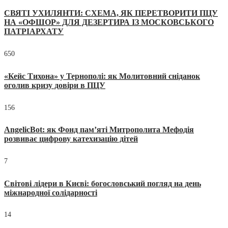
СВЯТІ УХИЛЯНТИ: СХЕМА, ЯК ПЕРЕТВОРИТИ ПЦУ
НА «ОФШОР» ДЛЯ ДЕЗЕРТИРА ІЗ МОСКОВСЬКОГО
ПАТРІАРХАТУ
650
«Кейс Тихона» у Тернополі: як Молитовний сніданок
оголив кризу довіри в ПЦУ
156
AngelicBot: як Фонд пам’яті Митрополита Мефодія
розвиває цифрову катехизацію дітей
7
Світові лідери в Києві: богословський погляд на день
міжнародної солідарності
14