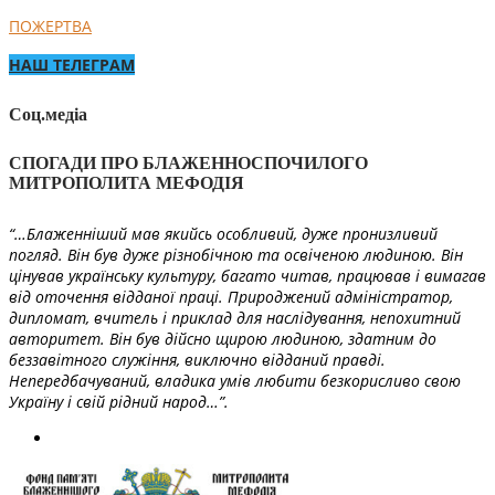
ПОЖЕРТВА
НАШ ТЕЛЕГРАМ
Соц.медіа
СПОГАДИ ПРО БЛАЖЕННОСПОЧИЛОГО
МИТРОПОЛИТА МЕФОДІЯ
“…Блаженніший мав якийсь особливий, дуже пронизливий
погляд. Він був дуже різнобічною та освіченою людиною. Він
цінував українську культуру, багато читав, працював і вимагав
від оточення відданої праці. Природжений адміністратор,
дипломат, вчитель і приклад для наслідування, непохитний
авторитет. Він був дійсно щирою людиною, здатним до
беззавітного служіння, виключно відданий правді.
Непередбачуваний, владика умів любити безкорисливо свою
Україну і свій рідний народ…”.