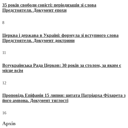
35 років свободи совісті: періодизація зі слова
Предстоятеля. Документ епохи
8
Церква і держава в Україні: формула зі вступного слова
Предстоятеля. Документ доктрини
11
Всеукраїнська Рада Церков: 30 років за столом, за яким є
місце всім
12
Проповідь Епіфанія 15 липня: цитата Патріарха Філарета з
його амвона. Документ тяглості
16
Архів