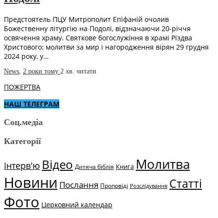
Предстоятель ПЦУ Митрополит Епіфаній очолив
Божественну літургію на Подолі, відзначаючи 20-річчя
освячення храму. Святкове богослужіння в храмі Різдва
Христового: молитви за мир і нагородження вірян 29 грудня
2024 року, у…
News
,
2 роки тому
2 хв.
читати
ПОЖЕРТВА
НАШ ТЕЛЕГРАМ
Соц.медіа
Категорії
Молитва
Відео
Інтерв'ю
Книга
Дитяча біблія
Новини
Статті
Послання
Проповіді
Розслідування
Фото
Церковний календар