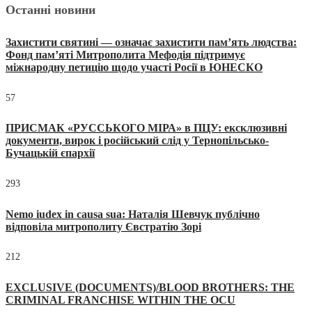
Останні новини
Захистити святині — означає захистити пам’ять людства:
Фонд пам’яті Митрополита Мефодія підтримує
міжнародну петицію щодо участі Росії в ЮНЕСКО
57
ПРИСМАК «РУССЬКОГО МІРА» в ПЦУ: ексклюзивні
документи, вирок і російський слід у Тернопільсько-
Бучацькій єпархії
293
Nemo iudex in causa sua: Наталія Шевчук публічно
відповіла митрополиту Євстратію Зорі
212
EXCLUSIVE (DOCUMENTS)/BLOOD BROTHERS: THE
CRIMINAL FRANCHISE WITHIN THE OCU