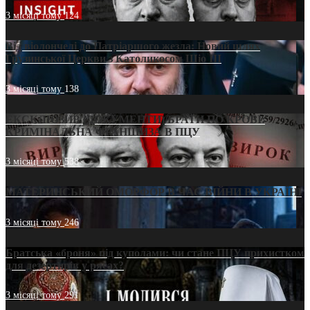
3 місяці тому
124
Від віолончелі до Патріаршого жезла: Новий шлях
Грузинської Церкви з Католикосом Шіо III
3 місяці тому
138
ЕКСКЛЮЗИВ (ДОКУМЕНТИ)/БРАТИ ПО КРОВІ:
КРИМІНАЛЬНА ФРАНШИЗА В ПЦУ
3 місяці тому
538
МАТЕРИНСЬКИЙ ОМОРФОР В ЧАС ВІЙНИ В УКРАЇНІ
3 місяці тому
246
Братська «броня» під куполами: чи стане ПЦУ прихистком
для дезертирів у рясах?
3 місяці тому
291