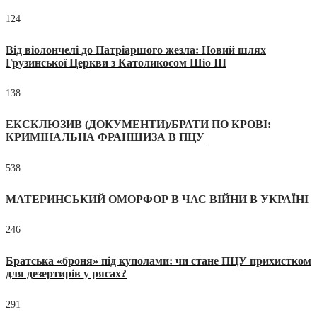
124
Від віолончелі до Патріаршого жезла: Новий шлях
Грузинської Церкви з Католикосом Шіо III
138
ЕКСКЛЮЗИВ (ДОКУМЕНТИ)/БРАТИ ПО КРОВІ:
КРИМІНАЛЬНА ФРАНШИЗА В ПЦУ
538
МАТЕРИНСЬКИЙ ОМОРФОР В ЧАС ВІЙНИ В УКРАЇНІ
246
Братська «броня» під куполами: чи стане ПЦУ прихистком
для дезертирів у рясах?
291