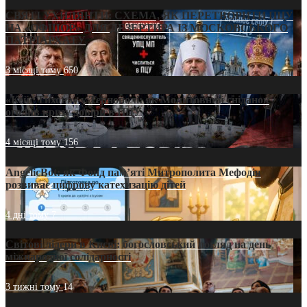
СВЯТІ УХИЛЯНТИ: СХЕМА, ЯК ПЕРЕТВОРИТИ ПЦУ
НА «ОФШОР» ДЛЯ ДЕЗЕРТИРА ІЗ МОСКОВСЬКОГО
ПАТРІАРХАТУ
3 місяці тому
650
«Кейс Тихона» у Тернополі: як Молитовний сніданок
оголив кризу довіри в ПЦУ
4 місяці тому
156
AngelicBot: як Фонд пам’яті Митрополита Мефодія
розвиває цифрову катехизацію дітей
4 дні тому
7
Світові лідери в Києві: богословський погляд на день
міжнародної солідарності
3 тижні тому
14