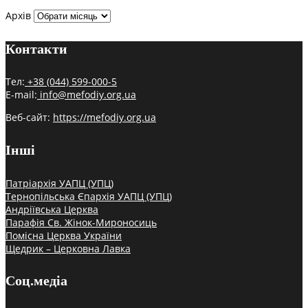
Архів
Контакти
Тел:
+38 (044) 599-000-5
E-mail:
info@mefodiy.org.ua
Веб-сайт:
https://mefodiy.org.ua
Інші
Патріархія УАПЦ (УПЦ)
Тернопільська Єпархія УАПЦ (УПЦ)
Андріївська Церква
Парафія Св. Жінок-Мироносиць
Помісна Церква України
Щедрик – Церковна Лавка
Соц.медіа