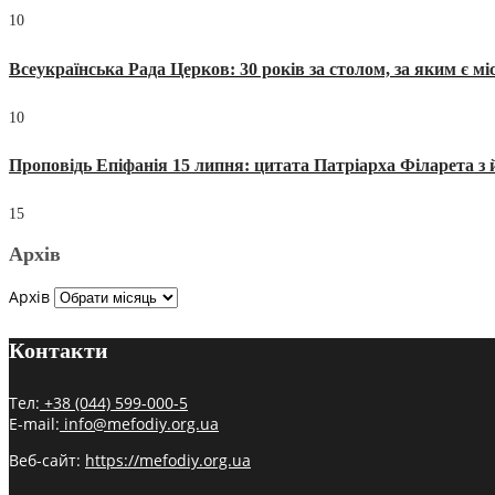
10
Всеукраїнська Рада Церков: 30 років за столом, за яким є мі
10
Проповідь Епіфанія 15 липня: цитата Патріарха Філарета з 
15
Архів
Архів
Контакти
Тел:
+38 (044) 599-000-5
E-mail:
info@mefodiy.org.ua
Веб-сайт:
https://mefodiy.org.ua