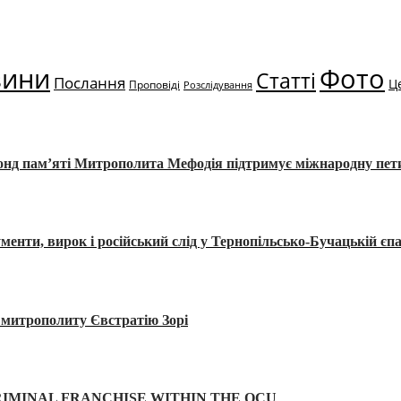
вини
Фото
Статті
Послання
Ц
Проповіді
Розслідування
Фонд пам’яті Митрополита Мефодія підтримує міжнародну пе
, вирок і російський слід у Тернопільсько-Бучацькій єпа
а митрополиту Євстратію Зорі
IMINAL FRANCHISE WITHIN THE OCU