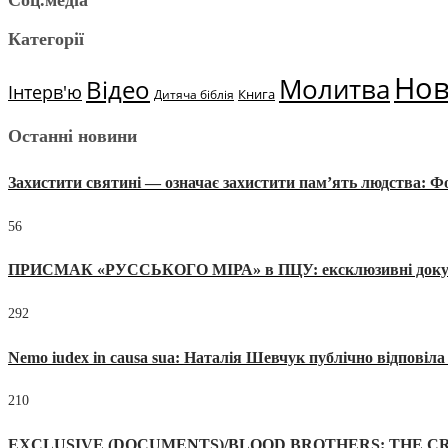
Соц.медіа
Категорії
Но
Молитва
Відео
Інтерв'ю
Книга
Дитяча біблія
Останні новини
Захистити святині — означає захистити пам’ять людства: 
56
ПРИСМАК «РУССЬКОГО МІРА» в ПЦУ: ексклюзивні документи
292
Nemo iudex in causa sua: Наталія Шевчук публічно відповіл
210
EXCLUSIVE (DOCUMENTS)/BLOOD BROTHERS: THE CR