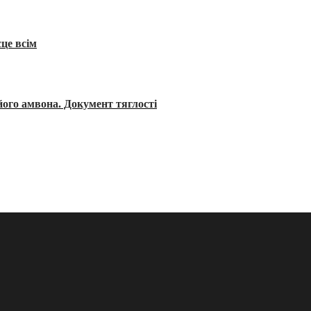
сце всім
його амвона. Документ тяглості