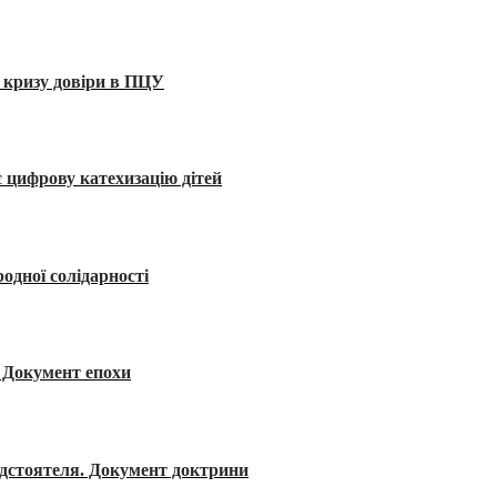
 кризу довіри в ПЦУ
 цифрову катехизацію дітей
одної солідарності
я. Документ епохи
редстоятеля. Документ доктрини