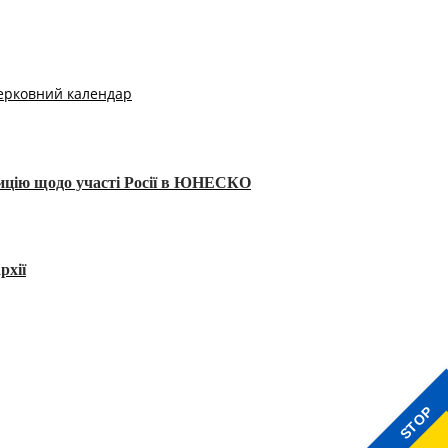
ерковний календар
тицію щодо участі Росії в ЮНЕСКО
рхії
STOP