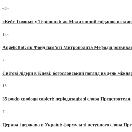
649
«Кейс Тихона» у Тернополі: як Молитовний сніданок оголив
155
AngelicBot: як Фонд пам’яті Митрополита Мефодія розвиває
7
Світові лідери в Києві: богословський погляд на день міжнар
13
35 років свободи совісті: періодизація зі слова Предстоятел
7
Церква і держава в Україні: формула зі вступного слова П