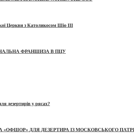
кої Церкви з Католикосом Шіо III
ІНАЛЬНА ФРАНШИЗА В ПЦУ
ля дезертирів у рясах?
А «ОФШОР» ДЛЯ ДЕЗЕРТИРА ІЗ МОСКОВСЬКОГО ПАТР