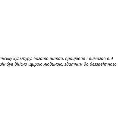
їнську культуру, багато читав, працював і вимагав від
Він був дійсно щирою людиною, здатним до беззавітного