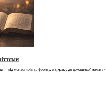
літтями
 — від монастирів до фронту, від храму до домашньої молитви.