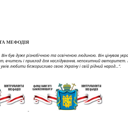
ТА МЕФОДІЯ
Він був дуже різнобічною та освіченою людиною. Він цінував укра
т, вчитель і приклад для наслідування, непохитний авторитет. 
умів любити безкорисливо свою Україну і свій рідний народ…”.