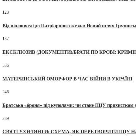
123
Від віолончелі до Патріаршого жезла: Новий шлях Грузинсь
137
ЕКСКЛЮЗИВ (ДОКУМЕНТИ)/БРАТИ ПО КРОВІ: КРИМ
536
МАТЕРИНСЬКИЙ ОМОРФОР В ЧАС ВІЙНИ В УКРАЇНІ
246
Братська «броня» під куполами: чи стане ПЦУ прихистком д
289
СВЯТІ УХИЛЯНТИ: СХЕМА, ЯК ПЕРЕТВОРИТИ ПЦУ Н