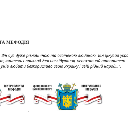
ТА МЕФОДІЯ
Він був дуже різнобічною та освіченою людиною. Він цінував укра
т, вчитель і приклад для наслідування, непохитний авторитет. 
умів любити безкорисливо свою Україну і свій рідний народ…”.