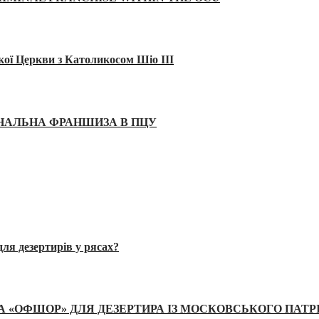
кої Церкви з Католикосом Шіо III
ІНАЛЬНА ФРАНШИЗА В ПЦУ
ля дезертирів у рясах?
А «ОФШОР» ДЛЯ ДЕЗЕРТИРА ІЗ МОСКОВСЬКОГО ПАТР