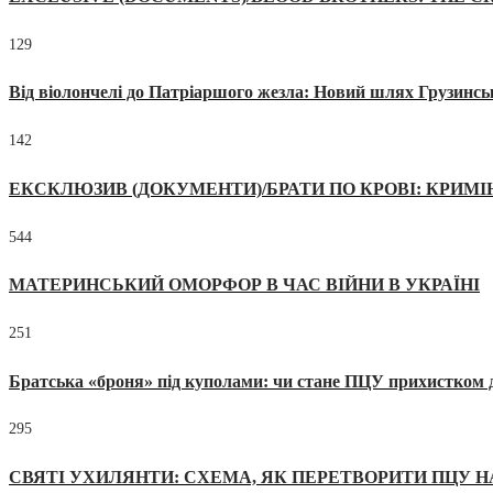
129
Від віолончелі до Патріаршого жезла: Новий шлях Грузинсь
142
ЕКСКЛЮЗИВ (ДОКУМЕНТИ)/БРАТИ ПО КРОВІ: КРИМ
544
МАТЕРИНСЬКИЙ ОМОРФОР В ЧАС ВІЙНИ В УКРАЇНІ
251
Братська «броня» під куполами: чи стане ПЦУ прихистком д
295
СВЯТІ УХИЛЯНТИ: СХЕМА, ЯК ПЕРЕТВОРИТИ ПЦУ Н