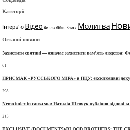
Категорії
Нов
Молитва
Відео
Інтерв'ю
Книга
Дитяча біблія
Останні новини
Захистити святині — означає захистити пам’ять людства: 
61
ПРИСМАК «РУССЬКОГО МІРА» в ПЦУ: ексклюзивні документи
298
Nemo iudex in causa sua: Наталія Шевчук публічно відповіл
215
EXCLUSIVE (DOCUMENTS)/BLOOD BROTHERS: THE CR