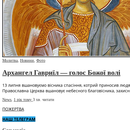
Молитва
,
Новини
,
Фото
Архангел Гавриїл — голос Божої волі
13 липня вшановуємо вісника спасіння, котрий приносив людям 
Православна Церква вшановує небесного благовісника, захис
News
,
1 рік тому
3 хв.
читати
ПОЖЕРТВА
НАШ ТЕЛЕГРАМ
Соц.медіа