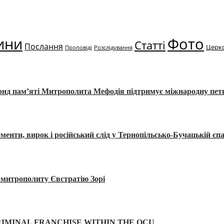
ини
Фото
Статті
Послання
Церк
Проповіді
Розслідування
Фонд пам’яті Митрополита Мефодія підтримує міжнародну пе
, вирок і російський слід у Тернопільсько-Бучацькій єпа
а митрополиту Євстратію Зорі
IMINAL FRANCHISE WITHIN THE OCU