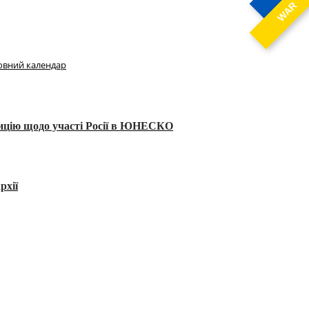
WAR
овний календар
тицію щодо участі Росії в ЮНЕСКО
рхії