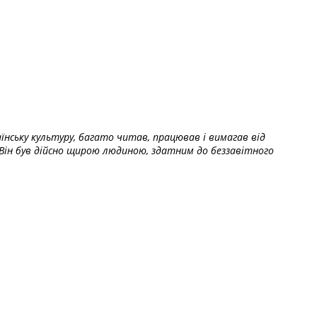
їнську культуру, багато читав, працював і вимагав від
Він був дійсно щирою людиною, здатним до беззавітного