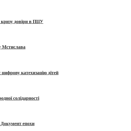
 кризу довіри в ПЦУ
ву Мстислава
 цифрову катехизацію дітей
одної солідарності
я. Документ епохи