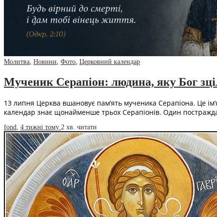
Молитва
,
Новини
,
Фото
,
Церковний календар
Мученик Серапіон: людина, яку Бог зці
13 липня Церква вшановує пам’ять мученика Серапіона. Це ім’
календар знає щонайменше трьох Серапіонів. Один постражд
fond
,
4 тижні тому
2 хв.
читати