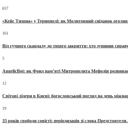
657
«Кейс Тихона» у Тернополі: як Молитовний сніданок оголив
161
Від гучного скандалу до тихого закриття: хто зупинив спра
5
AngelicBot: як Фонд пам’яті Митрополита Мефодія розвиває
12
Світові лідери в Києві: богословський погляд на день міжнар
19
35 років свободи совісті: періодизація зі слова Предстоятел