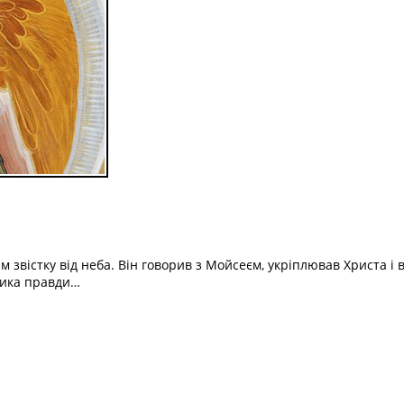
звістку від неба. Він говорив з Мойсеєм, укріплював Христа і в
ника правди…