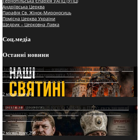
Тернопільська Єпархія УАПЦ (УПЦ)
Андріївська Церква
Парафія Св. Жінок-Мироносиць
Помісна Церква України
Щедрик – Церковна Лавка
Соц.медіа
Останні новини
Захистити святині — означає захистити пам’ять людства:
Фонд пам’яті Митрополита Мефодія підтримує
міжнародну петицію щодо участі Росії в ЮНЕСКО
2 місяці тому
61
ПРИСМАК «РУССЬКОГО МІРА» в ПЦУ: ексклюзивні
документи, вирок і російський слід у Тернопільсько-
Бучацькій єпархії
2 місяці тому
298