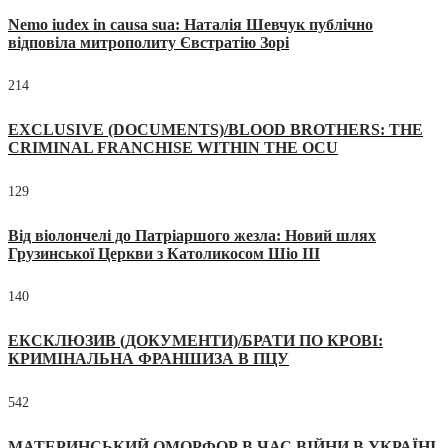
Nemo iudex in causa sua: Наталія Шевчук публічно
відповіла митрополиту Євстратію Зорі
214
EXCLUSIVE (DOCUMENTS)/BLOOD BROTHERS: THE
CRIMINAL FRANCHISE WITHIN THE OCU
129
Від віолончелі до Патріаршого жезла: Новий шлях
Грузинської Церкви з Католикосом Шіо III
140
ЕКСКЛЮЗИВ (ДОКУМЕНТИ)/БРАТИ ПО КРОВІ:
КРИМІНАЛЬНА ФРАНШИЗА В ПЦУ
542
МАТЕРИНСЬКИЙ ОМОРФОР В ЧАС ВІЙНИ В УКРАЇНІ