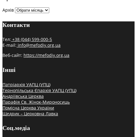
Архів
Контакти
Тел:
+38 (044) 599-000-5
E-mail:
info@mefodiy.org.ua
Веб-сайт:
https://mefodiy.org.ua
Інші
Патріархія УАПЦ (УПЦ)
Тернопільська Єпархія УАПЦ (УПЦ)
Андріївська Церква
Парафія Св. Жінок-Мироносиць
Помісна Церква України
Щедрик – Церковна Лавка
Соц.медіа