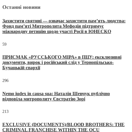
Останні новини
Захистити святині — означає захистити пам’ять людства:
Фонд пам’яті Митрополита Мефодія підтримує
міжнародну петицію щодо участі Росії в ЮНЕСКО
59
ПРИСМАК «РУССЬКОГО МІРА» в ПЦУ: ексклюзивні
документи, вирок і російський слід у Тернопільсько-
Бучацькій єпархії
296
Nemo iudex in causa sua: Наталія Шевчук публічно
відповіла митрополиту Євстратію Зорі
213
EXCLUSIVE (DOCUMENTS)/BLOOD BROTHERS: THE
CRIMINAL FRANCHISE WITHIN THE OCU