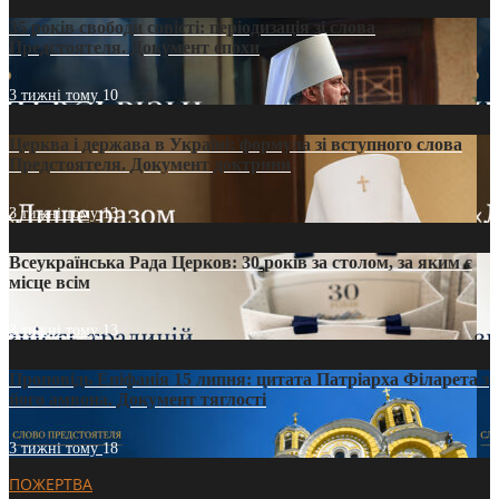
35 років свободи совісті: періодизація зі слова
Предстоятеля. Документ епохи
3 тижні тому
10
Церква і держава в Україні: формула зі вступного слова
Предстоятеля. Документ доктрини
3 тижні тому
13
Всеукраїнська Рада Церков: 30 років за столом, за яким є
місце всім
3 тижні тому
13
Проповідь Епіфанія 15 липня: цитата Патріарха Філарета з
його амвона. Документ тяглості
3 тижні тому
18
ПОЖЕРТВА