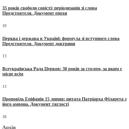
35 років свободи совісті: періодизація зі слова
Предстоятеля. Документ епохи
10
Церква і держава в Україні: формула зі вступного слова
Предстоятеля. Документ доктрини
13
Всеукраїнська Рада Церков: 30 років за столом, за яким є
місце всім
13
Проповідь Епіфанія 15 липня: цитата Патріарха Філарета з
його амвона. Документ тяглості
18
Архів