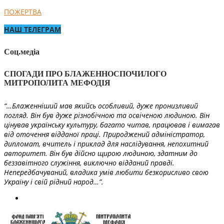
ПОЖЕРТВА
НАШ ТЕЛЕГРАМ
Соц.медіа
СПОГАДИ ПРО БЛАЖЕННОСПОЧИЛОГО
МИТРОПОЛИТА МЕФОДІЯ
“…Блаженніший мав якийсь особливий, дуже пронизливий
погляд. Він був дуже різнобічною та освіченою людиною. Він
цінував українську культуру, багато читав, працював і вимагав
від оточення відданої праці. Природжений адміністратор,
дипломат, вчитель і приклад для наслідування, непохитний
авторитет. Він був дійсно щирою людиною, здатним до
беззавітного служіння, виключно відданий правді.
Непередбачуваний, владика умів любити безкорисливо свою
Україну і свій рідний народ…”.