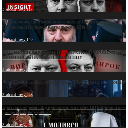
3 місяці тому
127
Від віолончелі до Патріаршого жезла: Новий шлях
Грузинської Церкви з Католикосом Шіо III
3 місяці тому
140
ЕКСКЛЮЗИВ (ДОКУМЕНТИ)/БРАТИ ПО КРОВІ:
КРИМІНАЛЬНА ФРАНШИЗА В ПЦУ
3 місяці тому
542
МАТЕРИНСЬКИЙ ОМОРФОР В ЧАС ВІЙНИ В УКРАЇНІ
3 місяці тому
248
Братська «броня» під куполами: чи стане ПЦУ прихистком
для дезертирів у рясах?
3 місяці тому
293