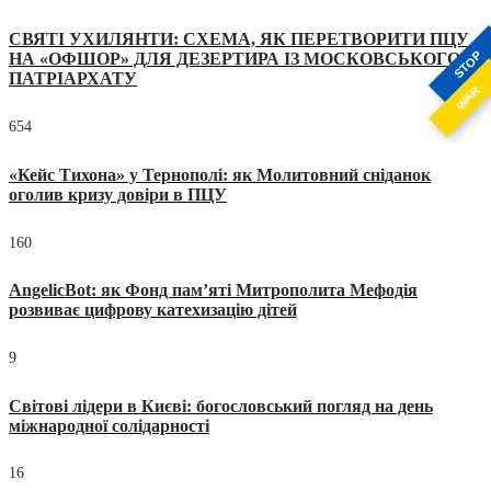
СВЯТІ УХИЛЯНТИ: СХЕМА, ЯК ПЕРЕТВОРИТИ ПЦУ
STOP
НА «ОФШОР» ДЛЯ ДЕЗЕРТИРА ІЗ МОСКОВСЬКОГО
ПАТРІАРХАТУ
WAR
654
«Кейс Тихона» у Тернополі: як Молитовний сніданок
оголив кризу довіри в ПЦУ
160
AngelicBot: як Фонд пам’яті Митрополита Мефодія
розвиває цифрову катехизацію дітей
9
Світові лідери в Києві: богословський погляд на день
міжнародної солідарності
16