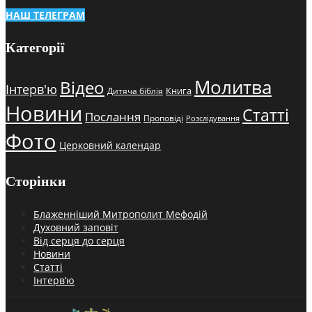
НАШ ТЕЛЕГРАМ
Категорії
Молитва
Відео
Інтерв'ю
Книга
Дитяча біблія
Новини
Статті
Послання
Проповіді
Розслідування
Фото
Церковний календар
Сторінки
Блаженніший Митрополит Мефодій
Духовний заповіт
Від серця до серця
Новини
Статті
Інтерв’ю