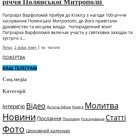
річчя Полянської Митрополії
Патріарх Варфоломій прибув до Кілкісу з нагоди 100-річчя
заснування Полянської Митрополії, де його привітали
духовенство та місцева влада. Чотириденний візит
Патріарха Варфоломія включає участь у святкових заходах та
зустрічі з…
News
,
2 роки тому
1 хв.
читати
ПОЖЕРТВА
НАШ ТЕЛЕГРАМ
Соц.медіа
Категорії
Молитва
Відео
Інтерв'ю
Книга
Дитяча біблія
Новини
Статті
Послання
Проповіді
Розслідування
Фото
Церковний календар