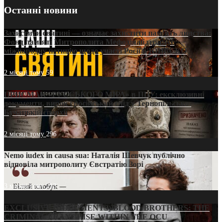
Останні новини
Захистити святині — означає захистити пам’ять людства:
Фонд пам’яті Митрополита Мефодія підтримує
міжнародну петицію щодо участі Росії в ЮНЕСКО
2 місяці тому
59
ПРИСМАК «РУССЬКОГО МІРА» в ПЦУ: ексклюзивні
документи, вирок і російський слід у Тернопільсько-
Бучацькій єпархії
2 місяці тому
296
Nemo iudex in causa sua: Наталія Шевчук публічно
відповіла митрополиту Євстратію Зорі
3 місяці тому
213
EXCLUSIVE (DOCUMENTS)/BLOOD BROTHERS: THE
CRIMINAL FRANCHISE WITHIN THE OCU