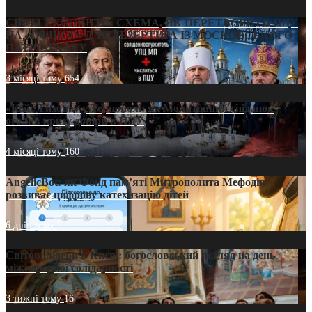
СВЯТІ УХИЛЯНТИ: СХЕМА, ЯК ПЕРЕТВОРИТИ ПЦУ
НА «ОФШОР» ДЛЯ ДЕЗЕРТИРА ІЗ МОСКОВСЬКОГО
ПАТРІАРХАТУ
3 місяці тому
654
«Кейс Тихона» у Тернополі: як Молитовний сніданок
оголив кризу довіри в ПЦУ
4 місяці тому
160
AngelicBot: як Фонд пам’яті Митрополита Мефодія
розвиває цифрову катехизацію дітей
6 днів тому
9
Світові лідери в Києві: богословський погляд на день
міжнародної солідарності
3 тижні тому
16