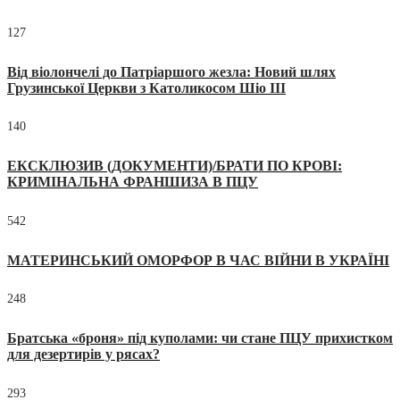
127
Від віолончелі до Патріаршого жезла: Новий шлях
Грузинської Церкви з Католикосом Шіо III
140
ЕКСКЛЮЗИВ (ДОКУМЕНТИ)/БРАТИ ПО КРОВІ:
КРИМІНАЛЬНА ФРАНШИЗА В ПЦУ
542
МАТЕРИНСЬКИЙ ОМОРФОР В ЧАС ВІЙНИ В УКРАЇНІ
248
Братська «броня» під куполами: чи стане ПЦУ прихистком
для дезертирів у рясах?
293